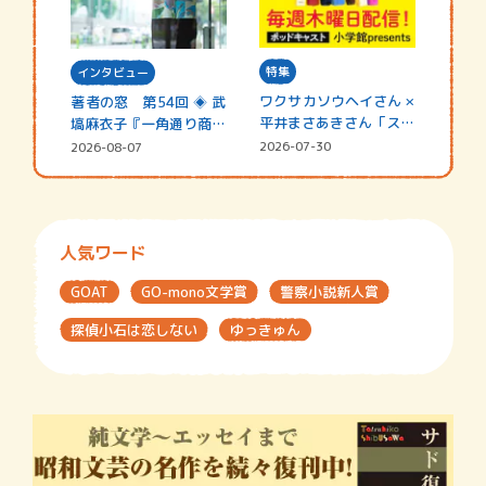
特集
インタビュー
ワクサカソウヘイさん ×
著者の窓 第54回 ◈ 武
平井まさあきさん「スペ
塙麻衣子『一角通り商店
シャ…
街の…
2026-07-30
2026-08-07
人気ワード
GOAT
GO-mono文学賞
警察小説新人賞
探偵小石は恋しない
ゆっきゅん