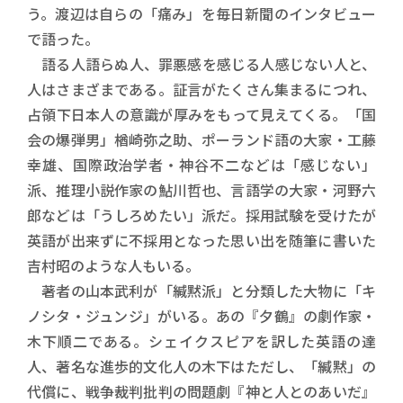
う。渡辺は自らの「痛み」を毎日新聞のインタビュー
で語った。
語る人語らぬ人、罪悪感を感じる人感じない人と、
人はさまざまである。証言がたくさん集まるにつれ、
占領下日本人の意識が厚みをもって見えてくる。「国
会の爆弾男」楢崎弥之助、ポーランド語の大家・工藤
幸雄、国際政治学者・神谷不二などは「感じない」
派、推理小説作家の鮎川哲也、言語学の大家・河野六
郎などは「うしろめたい」派だ。採用試験を受けたが
英語が出来ずに不採用となった思い出を随筆に書いた
吉村昭のような人もいる。
著者の山本武利が「緘黙派」と分類した大物に「キ
ノシタ・ジュンジ」がいる。あの『夕鶴』の劇作家・
木下順二である。シェイクスピアを訳した英語の達
人、著名な進歩的文化人の木下はただし、「緘黙」の
代償に、戦争裁判批判の問題劇『神と人とのあいだ』