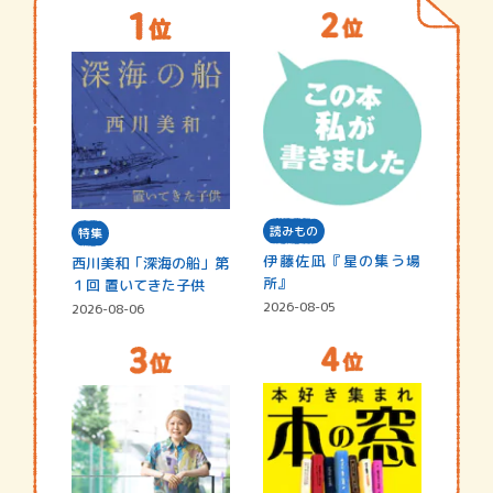
読みもの
特集
伊藤佐凪『星の集う場
西川美和「深海の船」第
所』
１回 置いてきた子供
2026-08-05
2026-08-06