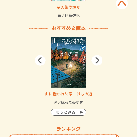
 二重拘束の…
星の集う場所
記憶
緒
著／伊藤佐凪
著／
おすすめ文庫本
・システム
山に抱かれた家 けもの道
神
イン…
著／はらだみずき
著
もっとみる
ランキング