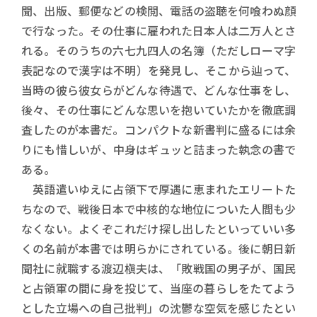
聞、出版、郵便などの検閲、電話の盗聴を何喰わぬ顔
で行なった。その仕事に雇われた日本人は二万人とさ
れる。そのうちの六七九四人の名簿（ただしローマ字
表記なので漢字は不明）を発見し、そこから辿って、
当時の彼ら彼女らがどんな待遇で、どんな仕事をし、
後々、その仕事にどんな思いを抱いていたかを徹底調
査したのが本書だ。コンパクトな新書判に盛るには余
りにも惜しいが、中身はギュッと詰まった執念の書で
ある。
英語遣いゆえに占領下で厚遇に恵まれたエリートた
ちなので、戦後日本で中核的な地位についた人間も少
なくない。よくぞこれだけ探し出したといっていい多
くの名前が本書では明らかにされている。後に朝日新
聞社に就職する渡辺槇夫は、「敗戦国の男子が、国民
と占領軍の間に身を投じて、当座の暮らしをたてよう
とした立場への自己批判」の沈鬱な空気を感じたとい