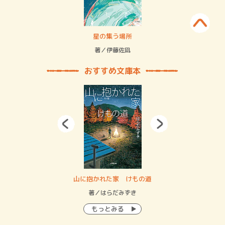
賞金稼ぎスリーサム！ 二重拘束の…
星の集う場所
記憶
緒
著／伊藤佐凪
著／
おすすめ文庫本
・システム
山に抱かれた家 けもの道
神
イン…
著／はらだみずき
著
もっとみる