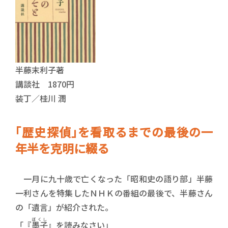
半藤末利子著
講談社 1870円
装丁／桂川 潤
｢歴史探偵｣を看取るまでの最後の一
年半を克明に綴る
一月に九十歳で亡くなった「昭和史の語り部」半藤
一利さんを特集したＮＨＫの番組の最後で、半藤さん
の「遺言」が紹介された。
ぼくし
「『
墨子
』を読みなさい」