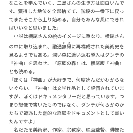
なことを学んでいく、三島さんの生き方は面白いんで
す。獲得した地位を全部捨てて、階段の一番下に戻っ
てまたそこから上り始める。自分もあんな風にできれ
ばいいなと思いました」
小説は横尾さんの絵のイメージに重なり、横尾さん
むげ
の中に取り込まれ、融通
無碍
に再構成された美術史を
見るようでもある。深い森に迷い込む導入はダンテの
『神曲』を思わせ、『原郷の森』は、横尾版『神曲』
とも読める。
「ぼくは『神曲』が大好きで、何度読んだかわからな
いぐらい。『神曲』は文学作品として評価されていま
すが、ぼくはドキュメンタリーだと思っています。つ
まり想像で書いたものではなく、ダンテが何らかのか
たちで遭遇した霊的な経験をドキュメントとして書い
たんですよ」
名だたる美術家、作家、宗教家、映画監督、俳優た