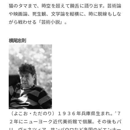
猫のタマまで、時空を超えて饒舌に語り出す。芸術論
や映画論、死生観、文学論を縦横に、時に脱線もしな
がら戦わせる「芸術小説」。
横尾忠則
（よこお・ただのり）１９３６年兵庫県生まれ。’７
２年にニューヨーク近代美術館で個展。その後もパ
リ、ヴェネツィア、サンパウロなど各国のビエンナー