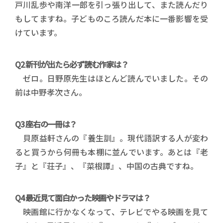
戸川乱歩や南洋一郎を引っ張り出して、また読んだり
もしてますね。子どものころ読んだ本に一番影響を受
けています。
Q2 新刊が出たら必ず読む作家は？
ゼロ。日野原先生はほとんど読んでいました。その
前は中野孝次さん。
Q3 座右の一冊は？
貝原益軒さんの『養生訓』。現代語訳する人が変わ
ると買うから何冊も本棚に並んでいます。あとは『老
子』と『荘子』、『菜根譚』、中国の古典ですね。
Q4 最近見て面白かった映画やドラマは？
映画館に行かなくなって、テレビでやる映画を見て