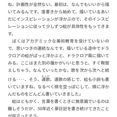
ね。計画性が全然ない。最初は、なんでもいいから描
いてみるんです。落書きから始めて、描いているあい
だにインスピレーションが浮かぶので、そのインスピ
レーションに従って少しずつ絵が具体性をもってきま
す。
ぼくはアカデミックな美術教育を受けていないの
で、思いつきの連続なんです。描いている途中でドラ
クロアの絵がぱっと浮かぶと、ドラクロア風に描いて
みる。ここはまた別の誰かがいいと思うと、すぐ鞍替
えしちゃう。なんていったかな。歌を次から次へと続
れんが
ける‥‥、そう、
連歌
。連歌の感じで、絵も小説も書
いていますね。なるべく頭を空っぽにして、頭に浮か
んだものをどんどん書いていきました」
絵はともかく、言葉を書くときに無意識でいるのは
難しそうだが、50年近く夢日記を書き続けてきたこと
が役立ったそう。