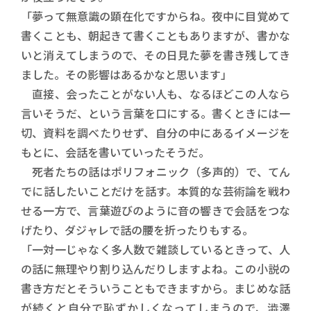
「夢って無意識の顕在化ですからね。夜中に目覚めて
書くことも、朝起きて書くこともありますが、書かな
いと消えてしまうので、その日見た夢を書き残してき
ました。その影響はあるかなと思います」
直接、会ったことがない人も、なるほどこの人なら
言いそうだ、という言葉を口にする。書くときには一
切、資料を調べたりせず、自分の中にあるイメージを
もとに、会話を書いていったそうだ。
死者たちの話はポリフォニック（多声的）で、てん
でに話したいことだけを話す。本質的な芸術論を戦わ
せる一方で、言葉遊びのように音の響きで会話をつな
げたり、ダジャレで話の腰を折ったりもする。
「一対一じゃなく多人数で雑談しているときって、人
の話に無理やり割り込んだりしますよね。この小説の
書き方だとそういうこともできますから。まじめな話
が続くと自分で恥ずかしくなってしまうので、澁澤