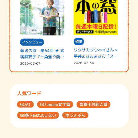
特集
インタビュー
ワクサカソウヘイさん ×
著者の窓 第54回 ◈ 武
平井まさあきさん「スペ
塙麻衣子『一角通り商店
シャ…
街の…
2026-07-30
2026-08-07
人気ワード
GOAT
GO-mono文学賞
警察小説新人賞
探偵小石は恋しない
ゆっきゅん