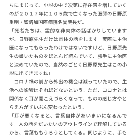
ちにまじって、小説の中で次第に存在感を増していく
のが２０１７年に１０５歳で亡くなった医師の日野原
重明・聖路加国際病院名誉院長だ。
「死者たちは、霊的な非肉体の話ばかりしています
が、日野原先生だけは肉体の話をします。実際に主治
医になってもらったわけではないですけど、日野原先
生の書いたものをほとんど読んでいて、勝手に主治医
と決めていたので、当然のごとく日野原先生はこの小
説に出てきますね」
コロナ禍の前から外出の機会は減っていたので、生
活への影響はそれほどないという。ただ、コロナとは
関係なく耳が聞こえづらくなって、ものの感じ方やと
らえ方がずいぶん変わったという。
「耳が悪くなると、言葉自体があいまいになるんで
す。人の話をだいたいのアウトラインで理解している
から、言葉ももうろうとしてくる。同じように、手も