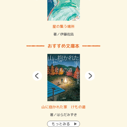
賞金稼ぎスリーサム！ 二重拘束の…
星の集う場所
記憶
緒
著／伊藤佐凪
著／
おすすめ文庫本
・システム
山に抱かれた家 けもの道
神
イン…
著／はらだみずき
著
もっとみる