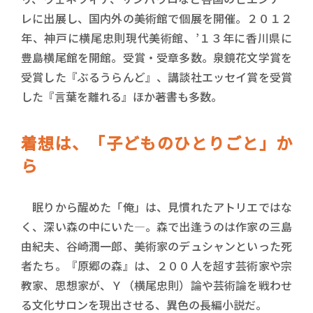
レに出展し、国内外の美術館で個展を開催。２０１２
年、神戸に横尾忠則現代美術館、’１３年に香川県に
豊島横尾館を開館。受賞・受章多数。泉鏡花文学賞を
受賞した『ぶるうらんど』、講談社エッセイ賞を受賞
した『言葉を離れる』ほか著書も多数。
着想は、「子どものひとりごと」か
ら
眠りから醒めた「俺」は、見慣れたアトリエではな
く、深い森の中にいた―。森で出逢うのは作家の三島
由紀夫、谷崎潤一郎、美術家のデュシャンといった死
者たち。『原郷の森』は、２００人を超す芸術家や宗
教家、思想家が、Ｙ（横尾忠則）論や芸術論を戦わせ
る文化サロンを現出させる、異色の長編小説だ。