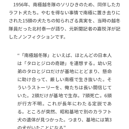
1956年、南極越冬隊のソリひきのため、同伴したカ
ラフト犬たち。やむを得ない事情で南極に置き去りに
された15頭の犬たちの知られざる真実を、当時の越冬
隊員だった北村泰一が語り、元新聞記者の嘉悦洋が記
したノンフィクションです。
“「南極越冬隊」といえば、ほとんどの日本人
は「タロとジロの奇跡」を連想する。幼い兄
弟のタロとジロだけが基地にとどまり、懸命
に助け合って、厳しい南極で生き抜いた。そ
ういうストーリーを、俺たちは長い間信じて
いた。2頭だけが基地で生存。7頭死亡。6頭
が行方不明。これが長年にわたる定説であ
る。ところが突然、昭和基地で別のカラフト
犬の遺体が見つかった。つまり、基地には第3
の犬がいたことになる”