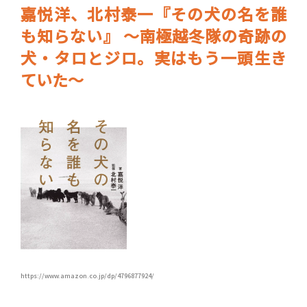
嘉悦洋、北村泰一『その犬の名を誰
も知らない』 ～南極越冬隊の奇跡の
犬・タロとジロ。実はもう一頭生き
ていた～
https://www.amazon.co.jp/dp/4796877924/