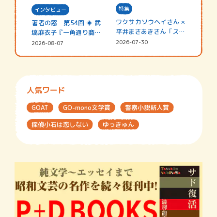
特集
インタビュー
ワクサカソウヘイさん ×
著者の窓 第54回 ◈ 武
平井まさあきさん「スペ
塙麻衣子『一角通り商店
シャ…
街の…
2026-07-30
2026-08-07
人気ワード
GOAT
GO-mono文学賞
警察小説新人賞
探偵小石は恋しない
ゆっきゅん