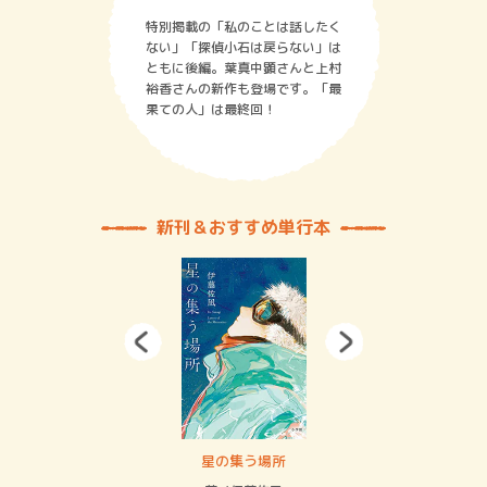
特別掲載の「私のことは話したく
ない」「探偵小石は戻らない」は
ともに後編。葉真中顕さんと上村
裕香さんの新作も登場です。「最
果ての人」は最終回！
新刊＆おすすめ単行本
賞金稼ぎスリーサム！ 二重拘束の…
星の集う場所
記憶