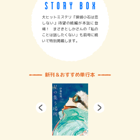
大ヒットミステリ『探偵小石は恋
しない』待望の続編が本誌に登
場！ まさきとしかさんの「私の
ことは話したくない」も前号に続
いて特別掲載します。
新刊＆おすすめ単行本