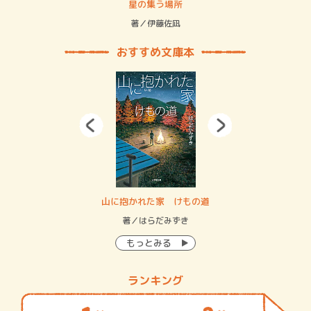
 二重拘束の…
星の集う場所
記憶
緒
著／伊藤佐凪
著／
おすすめ文庫本
・システム
山に抱かれた家 けもの道
神
イン…
著／はらだみずき
著
もっとみる
ランキング