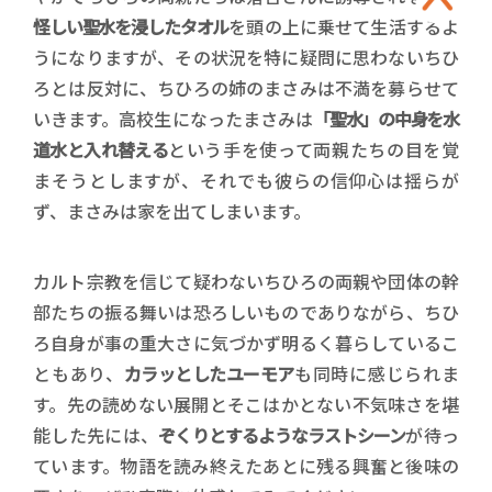
怪しい聖水を浸したタオル
を頭の上に乗せて生活するよ
うになりますが、その状況を特に疑問に思わないちひ
ろとは反対に、ちひろの姉のまさみは不満を募らせて
いきます。高校生になったまさみは
「聖水」の中身を水
道水と入れ替える
という手を使って両親たちの目を覚
まそうとしますが、それでも彼らの信仰心は揺らが
ず、まさみは家を出てしまいます。
カルト宗教を信じて疑わないちひろの両親や団体の幹
部たちの振る舞いは恐ろしいものでありながら、ちひ
ろ自身が事の重大さに気づかず明るく暮らしているこ
ともあり、
カラッとしたユーモア
も同時に感じられま
す。先の読めない展開とそこはかとない不気味さを堪
能した先には、
ぞくりとするようなラストシーン
が待っ
ています。物語を読み終えたあとに残る興奮と後味の