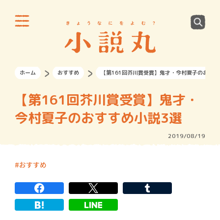
ホーム
おすすめ
【第161回芥川賞受賞】鬼才・今村夏子のおすす
【第161回芥川賞受賞】鬼才・
今村夏子のおすすめ小説3選
2019/08/19
おすすめ