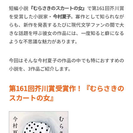
短編小説
『むらさきのスカートの女』
で第161回芥川賞
を受賞した小説家・
今村夏子
。寡作として知られなが
らも、新作を発表するたびに現代文学ファンの間で大
きな話題を呼ぶ彼女の作品には、一度知ると癖になる
ような不思議な魅力があります。
今回はそんな今村夏子の作品の中でも特におすすめの
小説を、3作品ご紹介します。
第161回芥川賞受賞作！『むらさきの
スカートの女』