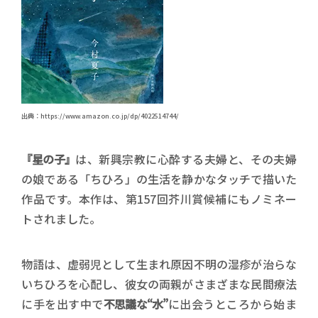
出典：https://www.amazon.co.jp/dp/4022514744/
『星の子』
は、新興宗教に心酔する夫婦と、その夫婦
の娘である「ちひろ」の生活を静かなタッチで描いた
作品です。本作は、第157回芥川賞候補にもノミネー
トされました。
物語は、虚弱児として生まれ原因不明の湿疹が治らな
いちひろを心配し、彼女の両親がさまざまな民間療法
に手を出す中で
不思議な“水”
に出会うところから始ま