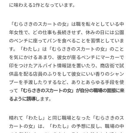
に味わえる1作となっています。
「むらさきのスカートの女」は職を転々としている中
年女性で、どの仕事も長続きせず、休みの日には公園
のベンチに座ってパンを食べることを習慣としていま
す。「わたし」は「むらさきのスカートの女」のこと
を気にかけるあまり、彼女が座るベンチにマーカーで
印をつけたアルバイト情報誌を置いたり、商店街で試
供品を配る店員のふりをして彼女にいい香りのシャン
プーを手渡したりするなど、ありとあらゆる手段を使
って
「むらさきのスカートの女」が自分の職場の面接に来
るように誘導
します。
晴れて「わたし」と同じ職場となった「むらさきのス
カートの女」は、「わたし」の予想に反し、職場の中