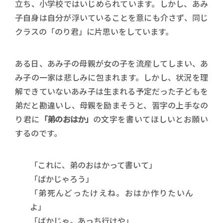
立ち、小学校ではいじめられています。しかし、あみ
子自身は自分が浮いていることを意にも介さず、同じ
クラスの「のり君」に片思いをしています。
ある日、あみ子の母親が女の子を流産してしまい、あ
み子の一家は悲しみに包まれます。しかし、状況を理
解できていないあみ子は生まれる予定だった子どもを
弟だと勘違いし、母親を励まそうと、習字の上手なの
り君に
「弟のおはか」
の文字を書いてほしいとお願い
するのです。
「これに、弟のおはかって書いて」
「ばかじゃろう」
「弟死んどったけえね。おはか作りたいん
よ」
「ばかじゃ。あっち行けや」