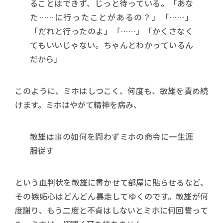
ることはできず、じっと待っている。「あな
た……に行ったことがあるの？」「……」
「だれと行ったのよ」「……」「かくさなく
てもいいじゃない。ちゃんとわかっているん
だから」
このように、ミホはしつこく、何度も、敏雄を責め続
けます。ミホはやがて精神を病み、
敏雄は事の如何を問わずミホの命令に一生涯
服従す
という血判状を敏雄に書かせて部屋に貼らせるなど、
その嫉妬心はどんどん暴走してゆくのです。敏雄が何
度謝り、もう二度と不貞はしないとミホに何回誓って