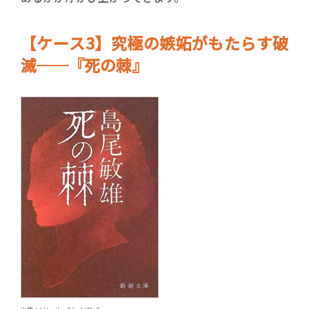
【ケース3】究極の嫉妬がもたらす破
滅──『死の棘』