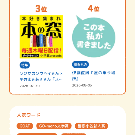
読みもの
特集
伊藤佐凪『星の集う場
ワクサカソウヘイさん ×
所』
平井まさあきさん「スペ
シャ…
2026-08-05
2026-07-30
人気ワード
GOAT
GO-mono文学賞
警察小説新人賞