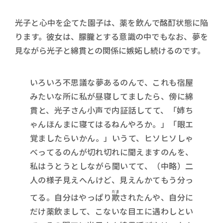
光子と心中を企てた園子は、薬を飲んで酩酊状態に陥
ります。彼女は、朦朧とする意識の中でもなお、夢を
見ながら光子と綿貫との関係に嫉妬し続けるのです。
いろいろ不思議な夢あるのんで、これも宿屋
みたいな所に私が昼寝してましたら、傍に綿
貫と、光子さん小声で内証話してて、「姉ち
ゃんほんまに寝てはるねんやろか。」「眼エ
覚ましたらいかん。」いうて、ヒソヒソしゃ
べってるのんが切れ切れに聞えますのんを、
私はうとうとしながら聞いてて、（中略）二
人の様子見えへんけど、見えんかてもう分っ
だま
てる。自分はやっぱり
欺
されたんや、自分に
だけ薬飲まして、こないな目エに遇わしとい