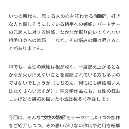
いつの時代も、恋する人の心を狂わせる
“嫉妬”
。好き
な人と親しそうにしている相手への嫉妬、パートナー
の元恋人に対する嫉妬、なかなか振り向いてくれない
相手自身への嫉妬──など、その悩みの種は尽きるこ
とがありません。
中でも、女性の嫉妬は根が深く、一度燃え上がるとな
かなか火が消えないことを実感されている方も多いの
ではないでしょうか（もちろん、男性にも嫉妬深い人
はたくさんいますが）。純文学作品にも、女性の狂お
しいほどの嫉妬を描いた小説は数多く存在します。
今回は、そんな
“女性の嫉妬”
をテーマにした3つの傑作
をご紹介しつつ、その思いがけない作用や効用を紐解