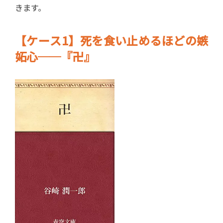
きます。
【ケース1】死を食い止めるほどの嫉
妬心──『卍』