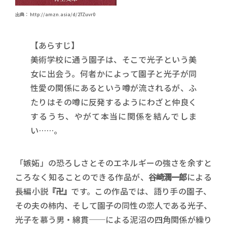
出典： http://amzn.asia/d/2TZuvr0
【あらすじ】
美術学校に通う園子は、そこで光子という美
女に出会う。何者かによって園子と光子が同
性愛の関係にあるという噂が流されるが、ふ
たりはその噂に反発するようにわざと仲良く
するうち、やがて本当に関係を結んでしま
い……。
「嫉妬」の恐ろしさとそのエネルギーの強さを余すと
ころなく知ることのできる作品が、
谷崎潤一郎
による
長編小説
『卍』
です。この作品では、語り手の園子、
その夫の柿内、そして園子の同性の恋人である光子、
光子を慕う男・綿貫──による泥沼の四角関係が繰り