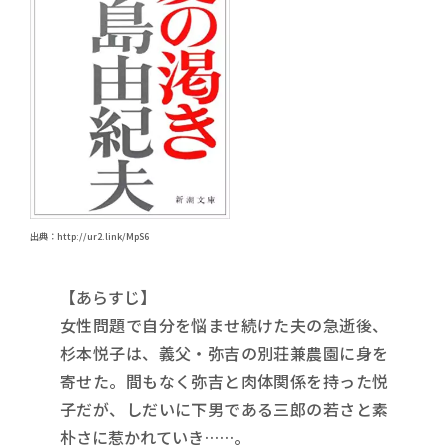
出典：http://ur2.link/MpS6
【あらすじ】
女性問題で自分を悩ませ続けた夫の急逝後、
杉本悦子は、義父・弥吉の別荘兼農園に身を
寄せた。間もなく弥吉と肉体関係を持った悦
子だが、しだいに下男である三郎の若さと素
朴さに惹かれていき……。