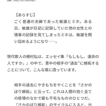
出典：http://ur2.link/Mq3c
【あらすじ】
ごく普通の夫婦であった敏雄とミホ。ある
日、敏雄が日記に記録していた他の女性との
情事の記録を見てしまったミホは、敏雄を問
い詰めるようになり……。
現代歌人の穂村弘は、エッセイ集『もしもし、運命の
人ですか。』の中で、意中の相手の“過去”に嫉妬する
ことについて、こんな風に語っています。
相手の過去にやきもちをやくことを「さかの
ぼり嫉妬」と云って、これは人間の抱く全て
の感情のなかで最も不毛なもののひとつだ。
「さかのぼり嫉妬」のサイクルに入ると、出