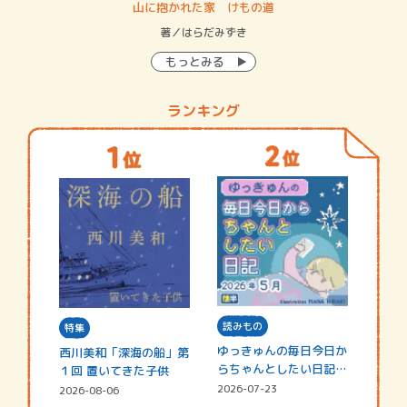
・システム
山に抱かれた家 けもの道
神
イン…
著／はらだみずき
著
もっとみる
ランキング
読みもの
特集
ゆっきゅんの毎日今日か
西川美和「深海の船」第
らちゃんとしたい日記
１回 置いてきた子供
☆202…
2026-07-23
2026-08-06