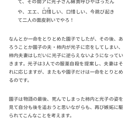
て、その間アに光子さん綿貫呼びやはったん
くや
や、エエ、
口惜
しい、口惜しい、今跳び起き
て二人の面皮剥いでやろ！
なんとか一命をとりとめた園子でしたが、その後、あ
ろうことか園子の夫・柿内が光子に恋をしてしまい、
柿内夫妻はしだいに光子に逆らえないようになってい
きます。光子は3人での服薬自殺を提案し、夫妻はそ
れに応じますが、またもや園子だけは一命をとりとめ
るのです。
園子は物語の最後、死んでしまった柿内と光子の姿を
見て自分も後を追おうと思いながらも、再び嫉妬に駆
られてこんなことを考えます。