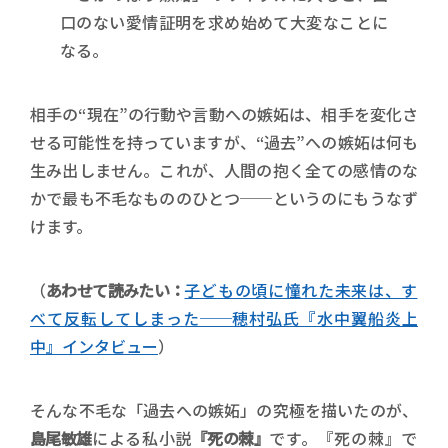
口のない愛情証明を求め始めて大変なことに
なる。
相手の“現在”の行動や言動への嫉妬は、相手を変化さ
せる可能性を持っていますが、“過去”への嫉妬は何も
生み出しません。これが、人間の抱く全ての感情のな
かで最も不毛なもののひとつ──というのにもうなず
けます。
（
あわせて読みたい：
子どもの頃に憧れた未来は、す
べて反転してしまった──穂村弘氏『水中翼船炎上
中』インタビュー
）
そんな不毛な「過去への嫉妬」の究極を描いたのが、
島尾敏雄
による私小説
『死の棘』
です。『死の棘』で