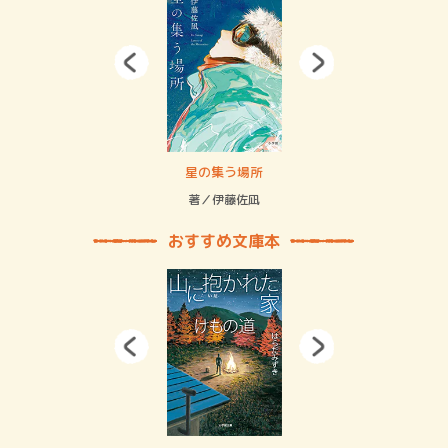
賞金稼ぎスリーサム！ 二重拘束の…
星の集う場所
記憶
緒
著／伊藤佐凪
著／
おすすめ文庫本