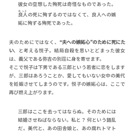
彼女の空想した殉死は奇怪なものであった。
おっと
良人
の死に殉ずるのではなくて、良人への嫉
妬に殉ずる殉死であった。
夫のためにではなく、
“夫への嫉妬心”のために死にた
い
、と考える悦子。結局自殺を思いとどまった彼女
は、義父である弥吉の別荘に身を寄せます。
そこで悦子は下男である三郎という若者に恋をします
が、三郎はあろうことか、愛してもいない女中の美代
を妊娠させてしまうのです。悦子の嫉妬心は、ここで
再び燃え上がります。
三郎はここを去ってはならぬ。そのためには
結婚させねばならない。私と？ 何という錯乱
だ。美代と、あの田舎娘と、あの腐れトマト