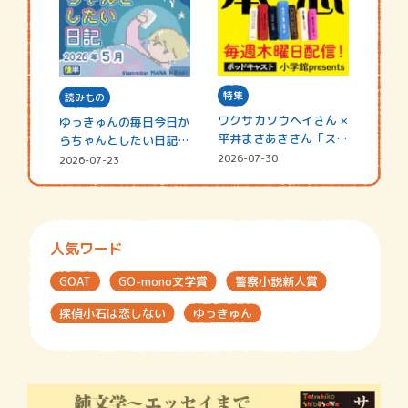
特集
読みもの
ワクサカソウヘイさん ×
ゆっきゅんの毎日今日か
平井まさあきさん「スペ
らちゃんとしたい日記
シャ…
☆202…
2026-07-30
2026-07-23
人気ワード
GOAT
GO-mono文学賞
警察小説新人賞
探偵小石は恋しない
ゆっきゅん