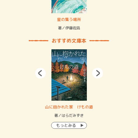
賞金稼ぎスリーサム！ 二重拘束の…
星の集う場所
記憶
緒
著／伊藤佐凪
著／
おすすめ文庫本
・システム
山に抱かれた家 けもの道
神
イン…
著／はらだみずき
著
もっとみる