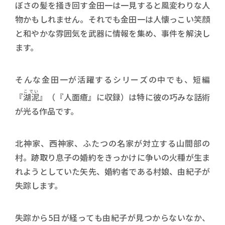
ぼさの髪を掻き回す金田一は一見すると風変わりな人
物かもしれません。それでも金田一は人懐っこい笑顔
と和やかな雰囲気を武器に情報を集め、事件を解決し
ます。
そんな金田一が活躍するシリーズの中でも、短編
こでい
『
湖泥
』（『人面瘡』に収録）は特に彼の巧みな話術
が光る作品です。
北神家、西神家、ふたつの名家が対立する山間部の
村。跡取り息子の婚約をきっかけに争いの火種が生ま
れようとしていた矢先、婚約者である村娘、由紀子が
失踪します。
失踪から5日が経っても由紀子が見つからないなか、