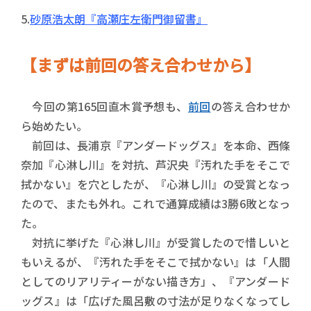
5.
砂原浩太朗『高瀬庄左衛門御留書』
【まずは前回の答え合わせから】
今回の第165回直木賞予想も、
前回
の答え合わせか
ら始めたい。
前回は、長浦京『アンダードッグス』を本命、西條
奈加『心淋し川』を対抗、芦沢央『汚れた手をそこで
拭かない』を穴としたが、『心淋し川』の受賞となっ
たので、またも外れ。これで通算成績は3勝6敗となっ
た。
対抗に挙げた『心淋し川』が受賞したので惜しいと
もいえるが、『汚れた手をそこで拭かない』は「人間
としてのリアリティーがない描き方」、『アンダード
ッグス』は「広げた風呂敷の寸法が足りなくなってし