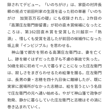
録されてデビュー。「いのちがけ」は、家臣の村井長
頼の視点で前田利家の生涯を追った初の単著『いのち
がけ 加賀百万石の礎』にも収録された。2作目の
『高瀬庄左衛門御留書』が初の直木賞候補になったと
ころは、第162回直木賞を受賞した川越宗一『熱
源』、惜しくも受賞を逃したが前回の候補作になった
坂上泉『インビジブル』を思わせる。
神山藩で郡方を努める高瀬庄左衛門は、妻を亡く
し、跡を継ぐはずだった息子も不慮の事故で失った。
50歳を前に初めて一人で暮らすことになった庄左衛門
は、寂しさをまぎらわせるため絵筆を握る。庄左衛門
は、長男の妻・志穂を四十九日後に離縁したが、既に
実家に居場所がなかった志穂は、絵を習うという名目
で庄左衛門の元へ通い始める。やがて神山藩で政争が
勃発、静かに暮らしていた庄左衛門と志穂はその渦に
巻き込まれていく。