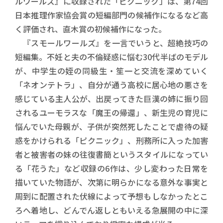
ルワールズ』に収録された「ピクニック」は、第74回
日本推理作家協会賞の短編部門の候補作になるなど高
く評価され、直木賞の初候補作になった。
『スモールワールズ』を一言でいうと、超絶技巧の
短編集。不妊と夫の不倫疑惑に悩む30代半ばのモデル
が、中学生の姪の同級生・笙一と交流を深めていく
「ネオンテトラ」、自分が通う高校に居心地の悪さを
感じている主人公が、出戻ってきた巨漢の姉に振り回
されるユーモラスな「魔王の帰還」、新生児の育児に
悩んでいた母親が、子供が突然死したことで虐待の疑
惑をかけられる「ピクニック」、刑務所に入った加害
者と被害者の妹の往復書簡というスタイルになってい
る「花うた」など収録の6作は、少し変わった日常を
描いていた物語が、次第に明らかになる意外な事実と
周到に配置された伏線によって予想もしなかったとこ
ろへ着地し、どんでん返しともいえる急展開の中に深