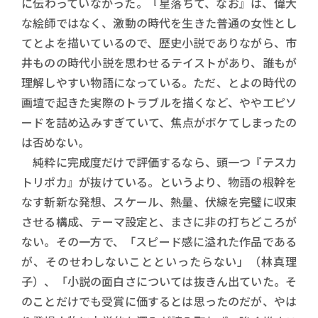
に伝わっていなかった。『星落ちて、なお』は、偉大
な絵師ではなく、激動の時代を生きた普通の女性とし
てとよを描いているので、歴史小説でありながら、市
井ものの時代小説を思わせるテイストがあり、誰もが
理解しやすい物語になっている。ただ、とよの時代の
画壇で起きた実際のトラブルを描くなど、ややエピソ
ードを詰め込みすぎていて、焦点がボケてしまったの
は否めない。
純粋に完成度だけで評価するなら、頭一つ『テスカ
トリポカ』が抜けている。というより、物語の根幹を
なす斬新な発想、スケール、熱量、伏線を完璧に収束
させる構成、テーマ設定と、まさに非の打ちどころが
ない。その一方で、「スピード感に溢れた作品である
が、そのせわしないことといったらない」（林真理
子）、「小説の面白さについては抜きん出ていた。そ
のことだけでも受賞に価するとは思ったのだが、やは