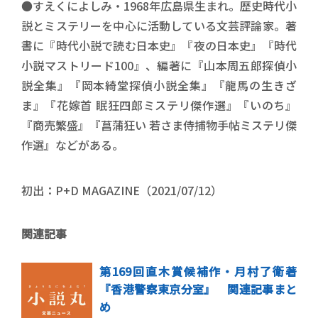
●すえくによしみ・1968年広島県生まれ。歴史時代小
説とミステリーを中心に活動している文芸評論家。著
書に『時代小説で読む日本史』『夜の日本史』『時代
小説マストリード100』、編著に『山本周五郎探偵小
説全集』『岡本綺堂探偵小説全集』『龍馬の生きざ
ま』『花嫁首 眠狂四郎ミステリ傑作選』『いのち』
『商売繁盛』『菖蒲狂い 若さま侍捕物手帖ミステリ傑
作選』などがある。
初出：P+D MAGAZINE（2021/07/12）
関連記事
第169回直木賞候補作・月村了衛著
『香港警察東京分室』 関連記事まと
め