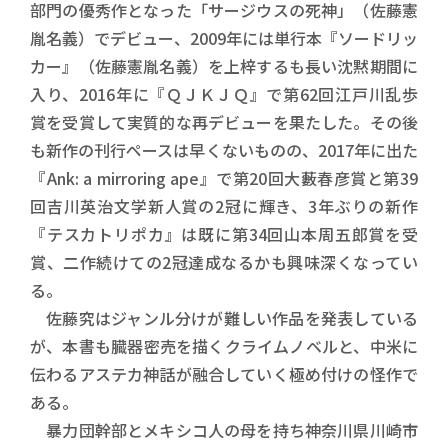
部門の優秀作となった「サージウスの死神」（佐藤憲
胤名義）でデビュー、2009年には単行本『ソードリッ
カー』（佐藤憲胤名義）を上梓するも長い沈黙期間に
入り、2016年に『ＱＪＫＪＱ』で第62回江戸川乱歩
賞を受賞して実質的な再デビューを果たした。その後
も新作の刊行ペースは早くないものの、2017年に出た
『Ank: a mirroring ape』で第20回大藪春彦賞と第39
回吉川英治文学新人賞の2冠に輝き、3年ぶりの新作
『テスカトリポカ』は既に第34回山本周五郎賞を受
賞、二作続けての2冠達成なるかも興味深くなってい
る。
佐藤究はジャンル分けが難しい作品を発表している
が、本書も臓器密売を描くクライムノベルと、中米に
伝わるアステカ神話が融合していく極め付けの怪作で
ある。
暴力団幹部とメキシコ人の母を持ち神奈川県川崎市