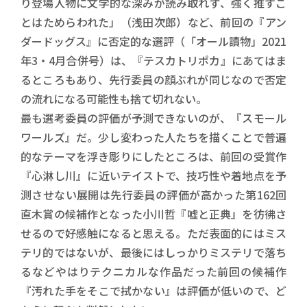
り登場人物に文学的な深みが読み取れず、強く推すこ
とはためらわれた」（浅田次郎）など、前回の『アン
ダードッグス』に否定的な選評（「オール讀物」2021
年3・4月合併号）は、『テスカトリポカ』にあてはま
るところもあり、先行委員の顔ぶれが同じなので否定
の流れになる可能性も捨て切れない。
最も選考委員の評価が予測できないのが、『スモール
ワールズ』だ。少し変わった人たちを描くことで普遍
的なテーマを浮き彫りにしたところは、前回の受賞作
『心淋し川』に近いテイストで、技巧性や着地点を予
測させない展開は先行委員の評価が高かった第162回
直木賞の候補作となった小川哲『嘘と正典』を彷彿さ
せるので好感触になると思える。ただ表面的にはミス
テリ的ではないが、最後にはしっかりミステリで落ち
るなどやはりテクニカルな作品だった前回の候補作
『汚れた手をそこで拭かない』は評価が低いので、ど