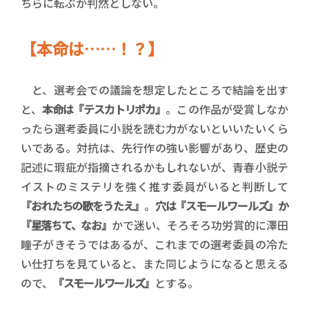
ちらに転ぶか判然としない。
【本命は……！？】
と、選考会での議論を想定したところで結論を出す
と、
本命は『テスカトリポカ』
。この作品が受賞しなか
ったら選考委員に小説を読む力がないといいたいくら
いである。対抗は、先行作の強い影響があり、歴史の
記述に瑕疵が指摘されるかもしれないが、青春小説テ
イストのミステリを強く推す委員がいると判断して
『おれたちの歌をうたえ』
。
穴は『スモールワールズ』か
『星落ちて、なお』
かで迷い、そろそろ功労賞的に澤田
瞳子がきそうではあるが、これまでの選考委員の冷た
い仕打ちを見ていると、また同じようになると思える
ので、
『スモールワールズ』
とする。