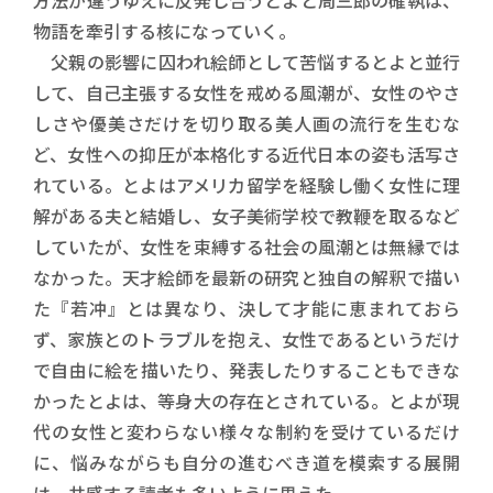
物語を牽引する核になっていく。
父親の影響に囚われ絵師として苦悩するとよと並行
して、自己主張する女性を戒める風潮が、女性のやさ
しさや優美さだけを切り取る美人画の流行を生むな
ど、女性への抑圧が本格化する近代日本の姿も活写さ
れている。とよはアメリカ留学を経験し働く女性に理
解がある夫と結婚し、女子美術学校で教鞭を取るなど
していたが、女性を束縛する社会の風潮とは無縁では
なかった。天才絵師を最新の研究と独自の解釈で描い
た『若冲』とは異なり、決して才能に恵まれておら
ず、家族とのトラブルを抱え、女性であるというだけ
で自由に絵を描いたり、発表したりすることもできな
かったとよは、等身大の存在とされている。とよが現
代の女性と変わらない様々な制約を受けているだけ
に、悩みながらも自分の進むべき道を模索する展開
は、共感する読者も多いように思えた。