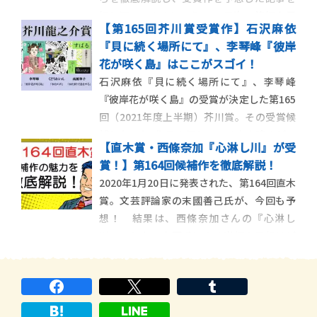
振り返ってみましょう…！ 目次 1.逢坂冬馬
【第165回芥川賞受賞作】石沢麻依
『同志少女よ、敵を撃て』 2.彩瀬まる
『貝に続く場所にて』、李琴峰『彼岸
『新しい星』 3.今村翔吾『塞王の楯』 4.
花が咲く島』はここがスゴイ！
柚月裕子『ミカエルの鼓動』 5.米澤穂信
石沢麻依『貝に続く場所にて』、李琴峰
『黒牢城 […]
『彼岸花が咲く島』の受賞が決定した第165
回（2021年度上半期）芥川賞。その受賞候
補となった5作品の優れている点や読みどこ
【直木賞・西條奈加『心淋し川』が受
ろを徹底レビューします！ 2021年7月14日
賞！】第164回候補作を徹底解説！
に発表された第165回芥川賞。石沢麻依さん
2020年1月20日に発表された、第164回直木
の『貝に続く場所にて』、李琴峰さんの
賞。文芸評論家の末國善己氏が、今回も予
『彼岸花が咲く島 […]
想！ 結果は、西條奈加さんの『心淋し
川』でした。末國氏による当初の予想はど
うだったのでしょうか？ 候補作6作品のあら
すじと、その評価ポイントをじっくり解説
した記事を、ぜひ振り返ってみてくださ
い！ 前回の直木賞（第1 […]