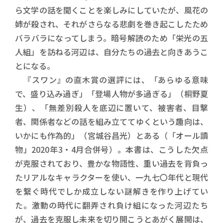
ら文学の話を聞くことを楽しみにしていたが、風花の
姉が殺され、それがさらなる悲劇を巻き起こしたため
バラバラになってしまう。暗号解読のため「栄光の五
人組」を訪ねる河辺は、自分たちの過去と向きあうこ
とになる。
『スワン』の直木賞の選評には、「あらゆる意味
で、盛り込み過ぎ」「登場人物が多過ぎる」（桐野夏
生）、「無差別殺人を底辺に置いて、被害者、目撃
者、関係者などの話を組み立ててゆくという趣向は、
いかにも作為的」（宮城谷昌光）とある（「オール讀
物」2020年3・4月合併号）。本書は、こうした欠点
が克服されており、豊かな物語性、重い過去を背負っ
たリアルなキャラクターを使い、一九七〇年代と現代
を繋ぐ時代でしか成立しない謎解きを作り上げてい
た。激動の時代に翻弄され負け組になった河辺たち
が、過去を克服し未来を切り開こうとあがく展開は、