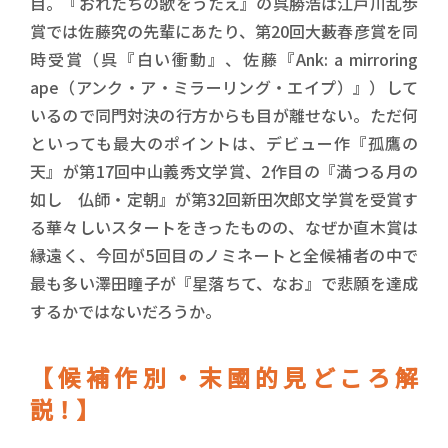
目。『おれたちの歌をうたえ』の呉勝浩は江戸川乱歩
賞では佐藤究の先輩にあたり、第20回大藪春彦賞を同
時受賞（呉『白い衝動』、佐藤『Ank: a mirroring
ape（アンク・ア・ミラーリング・エイプ）』）して
いるので同門対決の行方からも目が離せない。ただ何
といっても最大のポイントは、デビュー作『孤鷹の
天』が第17回中山義秀文学賞、2作目の『満つる月の
如し 仏師・定朝』が第32回新田次郎文学賞を受賞す
る華々しいスタートをきったものの、なぜか直木賞は
縁遠く、今回が5回目のノミネートと全候補者の中で
最も多い澤田瞳子が『星落ちて、なお』で悲願を達成
するかではないだろうか。
【候補作別・末國的見どころ解
説！】