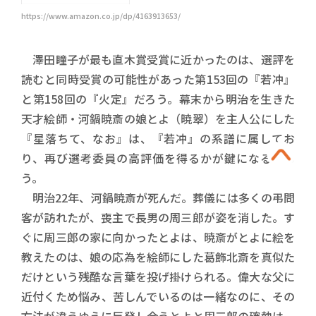
https://www.amazon.co.jp/dp/4163913653/
澤田瞳子が最も直木賞受賞に近かったのは、選評を
読むと同時受賞の可能性があった第153回の『若冲』
と第158回の『火定』だろう。幕末から明治を生きた
天才絵師・河鍋暁斎の娘とよ（暁翠）を主人公にした
『星落ちて、なお』は、『若冲』の系譜に属してお
り、再び選考委員の高評価を得るかが鍵になるだろ
う。
明治22年、河鍋暁斎が死んだ。葬儀には多くの弔問
客が訪れたが、喪主で長男の周三郎が姿を消した。す
ぐに周三郎の家に向かったとよは、暁斎がとよに絵を
教えたのは、娘の応為を絵師にした葛飾北斎を真似た
だけという残酷な言葉を投げ掛けられる。偉大な父に
近付くため悩み、苦しんでいるのは一緒なのに、その
方法が違うゆえに反発し合うとよと周三郎の確執は、