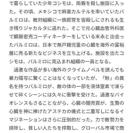
で暮らしていた少年コシモは、両親を殺し施設に入っ
た。その頃、メキシコで麻薬カルテルを率いていたバ
ルミロは、敵対組織に一族郎党を皆殺しにされるも生
き残りジャカルタに逃れた。そこで元心臓血管外科医
で臓器密売コーディネーターをしている末永と出会っ
たバルミロは、日本で無戸籍児童の心臓を海外の富裕
層に売る新たなビジネスを立ち上げる。施設を出たコ
シモは、バルミロに見込まれ組織の一員となる。
過激な作品が多い海外のクライムノベルを読んでも
暴力描写に驚くことはなくなっていたが、「粉」の異
名を持つバルミロが、敵の体の一部を液体窒素で凍ら
せて砕くシーンには久々に衝撃を受けた。過激なバイ
オレンスもさることながら、心臓の闇売買が、生贄の
心臓を神に捧げたアステカの儀式と二重写しになるイ
マジネーションはさらに圧倒的だった。力で敵勢力を
排除し、貧しい人たちを搾取し、グローバル市場で商