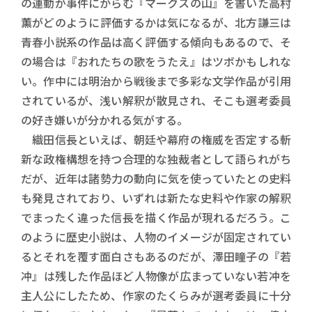
の運動が事件にからむ『マークスの山』を書いた高村
薫がどのように評価するかは気になるが、北方謙三は
青春小説系の作品は高く評価する傾向もあるので、そ
の場合は『おれたちの歌をうたえ』はツボかもしれな
い。作中には明治から戦後まで多彩な文学作品が引用
されているが、浅い解釈が散見され、そこも選考委員
の好き嫌いが分かれる気がする。
織田信長といえば、朝廷や幕府の権威を否定する斬
新な政権構想を持つ合理的な独裁者として語られがち
だが、近年は諸勢力の動向に気を使っていたとの史料
も発見されており、いずれは新たな史料や作家の解釈
でまったく違った信長を描く作品が現れるだろう。こ
のように歴史小説は、人物のイメージが固定されてい
るとそれを覆す面白さもあるのだが、澤田瞳子の『若
冲』は残した作品ほど人物像が広まっていない若冲を
主人公にしたため、作家のたくらみが選考委員に十分