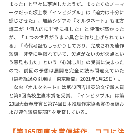
まった」と早々に落選したようだ。まったくのノーマ
ークだった坂上泉『インビジブル』は「迫力は十分に
感じさせた」、加藤シゲアキ『オルタネート』も北方
謙三が「個人的に非常に推した」と評価が高かった
が、「１つの世界がうまい具合に作り上げられてい
る」「時代考証もしっかりしており、完成された連作
短編。非常に手慣れていて、欠点がないのが欠点とい
う意見も出た」という『心淋し川』の受賞に決まった
ので、前回の予想は展開を完全に読み間違えていた
（選考経過の引用は「東京新聞」2021年1月29日）。
なお『オルタネート』は第42回吉川英治文学新人賞
と第8回高校生直木賞を受賞、『インビジブル』は第
23回大藪春彦賞と第74回日本推理作家協会賞の長編お
よび連作短編集部門を受賞している。
【第165回直木賞候補作、ココに注