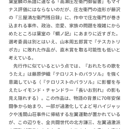
葉室麟の系譜に連なる『高瀬庄左衛門御留書』もマイ
ナス評価にはならないのだが、庄左衛門の造形が藤沢
の『三屋清左衛門残日録』に、作中で庄左衛門が巻き
込まれる事件、政治、恋愛、家族の問題を複雑にから
めたところは葉室の『蜩ノ記』にあまりに近すぎた。
選考委員は別とはいえ、山本周五郎賞で『テスカトリ
ポカ』に敗れた作品が、直木賞を取る可能性も低いと
考えている。
先行作に似ているという点では、『おれたちの歌を
うたえ』は藤原伊織『テロリストのパラソル』を強く
意識している（『テロリストのパラソル』に影響を与
えたレイモンド・チャンドラー『長いお別れ』の影も
見え隠れする）。この作品は、物語の背景に70年安保
闘争から始まり、一部が過激化してよど号ハイジャッ
クや浅間山荘事件に帰結する左翼運動が置かれている
が、この辺りを、全共闘世代の北方謙三、左翼過激派