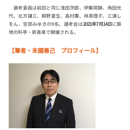
選考委員は前回と同じ浅田次郎、伊集院静、角田光
代、北方謙三、桐野夏生、高村薫、林真理子、三浦し
をん、宮部みゆきの9名、選考会は
2021年7月14日
に築
地の料亭・新喜楽で開催される。
【筆者・末國善己 プロフィール】