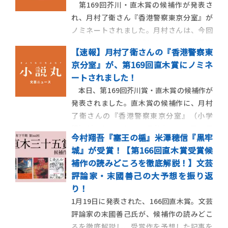
第169回芥川・直木賞の候補作が発表さ
れ、月村了衛さん『香港警察東京分室』が
ノミネートされました。月村さんは、今回
が初めての直木賞候補となります。『香港
【速報】月村了衛さんの『香港警察東
警察東京分室』は、日本警察と香港警察が
京分室』が、第169回直木賞にノミネ
協力し、日本に潜伏するテロリストを追う
ートされました！
国際警察小説です。小説丸では、月村さん
本日、第169回芥川賞・直木賞の候補作が
が本書について綴るエッセイや、書評家・
発表されました。直木賞の候補作に、月村
杉江松恋さんに
了衛さんの『香港警察東京分室』（小学
館）がノミネート！ 選考会は、７月19日
今村翔吾『塞王の楯』米澤穂信『黒牢
に行われます。『香港警察東京分室』は、香
城』が受賞！【第166回直木賞受賞候
港国家安全維持法成立以来増加傾向にある
補作の読みどころを徹底解説！】文芸
国際犯罪に対応すべく、日本と中国の警察
評論家・末國善己の大予想を振り返
で構成された「特殊共助係」がテロリスト
り！
を追う、圧巻
1月19日に発表された、166回直木賞。文芸
評論家の末國善己氏が、候補作の読みどこ
ろを徹底解説し、受賞作を予想した記事を