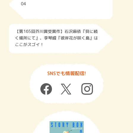
04
【第165回芥川賞受賞作】石沢麻依『貝に続
く場所にて』、李琴峰『彼岸花が咲く島』は
ここがスゴイ！
SNSでも情報配信!