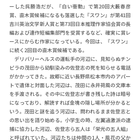
ーした呉勝浩だが、『白い衝動』で第20回大藪春彦
賞、直木賞候補になるも落選した『スワン』が第41回
吉川英治文学新人賞と第73回日本推理作家協会賞の長
編および連作短編集部門を受賞するなど、確実に賞レ
ースにからむ作家になっている。今回は、『スワン』
に続く2回目の直木賞候補である。
デリバリーヘルスの運転手の河辺に、見知らぬチン
ピラの茂田から幼馴染みの佐登志の死を知らせる電話
がかかってきた。故郷に近い長野県松本市内のアパー
トで遺体と対面した河辺は、茂田に永井荷風の文庫本
を手渡される。その中に佐登志が書き残した詩は暗号
になっており、解読すれば金塊の隠し場所が分かると
いう。茂田と謎を追う河辺は、問われるまま佐登志と
の思い出を語り始める。小学生の時、左翼過激派の逮
捕に協力した河辺、佐登志ら五人は「栄光の五人組」
と呼ばれていた。河辺たちは仲間の1人・風花の父か