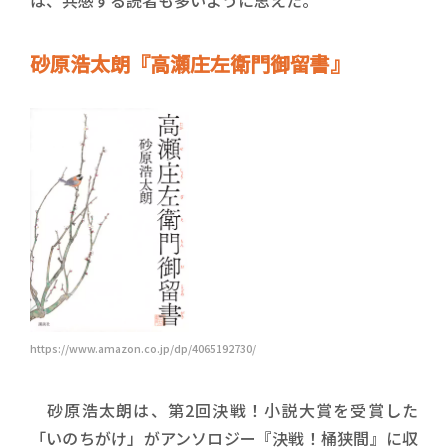
砂原浩太朗『高瀬庄左衛門御留書』
https://www.amazon.co.jp/dp/4065192730/
砂原浩太朗は、第2回決戦！小説大賞を受賞した
「いのちがけ」がアンソロジー『決戦！桶狭間』に収