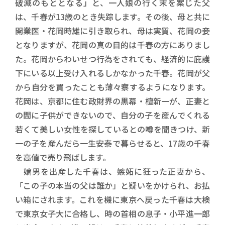
破滅のもととなる」と、一人娘の行く末を案じた父
は、千春が13歳のとき失踪します。その後、母と共に
開業医・花岡時雄に引き取られ、母は実質、花岡の妾
となりますが、花岡の真の目的は千春の方にありまし
た。花岡からわいせつ行為をされても、経済的に庇護
下にいる以上受け入れるしかなかった千春。花岡が父
から自分を買ったことも薄々察するようになります。
花岡は、京都に住む政財界の黒幕・檀新一が、正妻と
の間に子供ができないので、自分の子を産んでくれる
若くて美しい女性を探しているとの噂を聞きつけ、新
一の子を産んだら一生安泰で暮らせると、17歳の千春
を高値で売り飛ばします。
嫡男を出産した千春は、嫉妬に狂った正妻から、
「この子の本当の父は誰か」と疑いをかけられ、お払
い箱にされます。これを機に東京へ戻った千春は大検
で東京女子大に合格し、時の首相の息子・小平進一郎