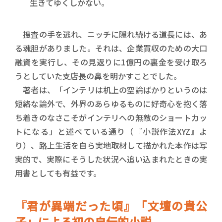
生きてゆくしかない。
捜査の手を逃れ、ニッチに隠れ続ける道長には、あ
る魂胆がありました。それは、企業買収のための大口
融資を実行し、その見返りに1億円の裏金を受け取ろ
うとしていた支店長の鼻を明かすことでした。
著者は、「インテリは机上の空論ばかりというのは
短絡な論外で、外界のあらゆるものに好奇心を抱く落
ち着きのなさこそがインテリへの無敵のショートカッ
トになる」と述べている通り（『小説作法XYZ』よ
り）、路上生活を自ら実地取材して描かれた本作は写
実的で、実際にそうした状況へ追い込まれたときの実
用書としても有益です。
『君が異端だった頃』「文壇の貴公
子」による初の自伝的小説