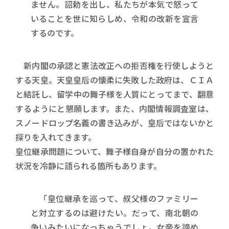
ません。詔勅を出し、私たちが本気で怒って
いることを世に知らしめ、令和の改新を宣言
するのです。
新内閣の承認と憲法改正への拒否権を行使しようと
する天皇。天皇皇后の懐柔に失敗した政府は、ＣＩＡ
と結託し、留学中の舞子様を人質にとってまで、翻意
するようにと懇願します。また、内閣情報調査室は、
スノードロップ名義の書き込みが、皇后ではないかと
探りを入れてきます。
皇位継承問題について、舞子様自身が自分の置かれた
状況を冷静に語られる箇所もあります。
「皇位継承を巡って、叔父様のファミリー
と対立するのは避けたい。だって、南北朝の
争いみたいになっちゃうでしょ。女帝を諦め