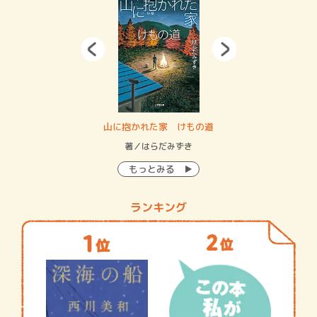
・システム
山に抱かれた家 けもの道
神
イン…
著／はらだみずき
著
もっとみる
ランキング