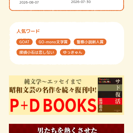
シャ…
街の…
2026-07-30
2026-08-07
人気ワード
GOAT
GO-mono文学賞
警察小説新人賞
探偵小石は恋しない
ゆっきゅん