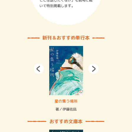
ことは話したくない」も前号に続
いて特別掲載します。
新刊＆おすすめ単行本
賞金稼ぎスリーサム！ 二重拘束の…
星の集う場所
記憶
緒
著／伊藤佐凪
著／
おすすめ文庫本