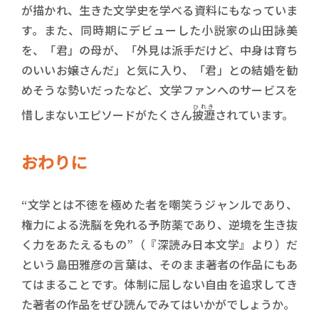
が描かれ、生きた文学史を学べる資料にもなっていま
す。また、同時期にデビューした小説家の山田詠美
を、「君」の母が、「外見は派手だけど、中身は育ち
のいいお嬢さんだ」と気に入り、「君」との結婚を勧
めそうな勢いだったなど、文学ファンへのサービスを
ひれき
惜しまないエピソードがたくさん
披瀝
されています。
おわりに
“文学とは不徳を極めた者を嘲笑うジャンルであり、
権力による洗脳を免れる予防薬であり、逆境を生き抜
く力をあたえるもの”（『深読み日本文学』より）だ
という島田雅彦の言葉は、そのまま著者の作品にもあ
てはまることです。体制に屈しない自由を追求してき
た著者の作品をぜひ読んでみてはいかがでしょうか。