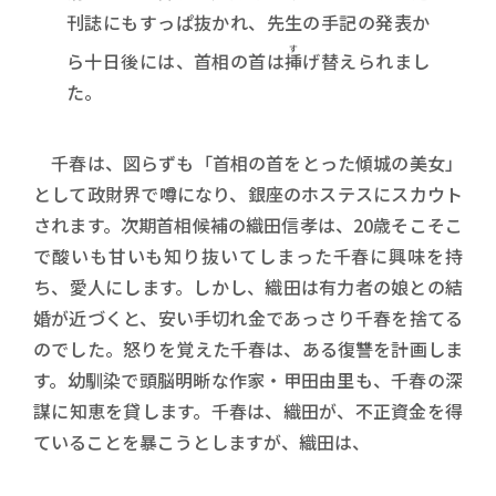
刊誌にもすっぱ抜かれ、先生の手記の発表か
す
ら十日後には、首相の首は
挿
げ替えられまし
た。
千春は、図らずも「首相の首をとった傾城の美女」
として政財界で噂になり、銀座のホステスにスカウト
されます。次期首相候補の織田信孝は、20歳そこそこ
で酸いも甘いも知り抜いてしまった千春に興味を持
ち、愛人にします。しかし、織田は有力者の娘との結
婚が近づくと、安い手切れ金であっさり千春を捨てる
のでした。怒りを覚えた千春は、ある復讐を計画しま
す。幼馴染で頭脳明晰な作家・甲田由里も、千春の深
謀に知恵を貸します。千春は、織田が、不正資金を得
ていることを暴こうとしますが、織田は、