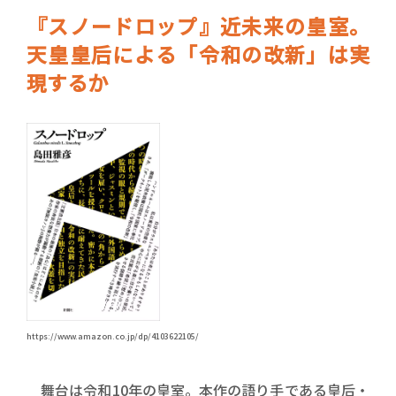
『スノードロップ』近未来の皇室。
天皇皇后による「令和の改新」は実
現するか
https://www.amazon.co.jp/dp/4103622105/
舞台は令和10年の皇室。本作の語り手である皇后・