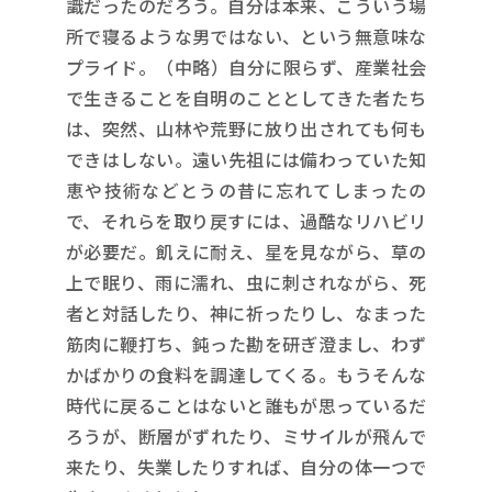
識だったのだろう。自分は本来、こういう場
所で寝るような男ではない、という無意味な
プライド。（中略）自分に限らず、産業社会
で生きることを自明のこととしてきた者たち
は、突然、山林や荒野に放り出されても何も
できはしない。遠い先祖には備わっていた知
恵や技術などとうの昔に忘れてしまったの
で、それらを取り戻すには、過酷なリハビリ
が必要だ。飢えに耐え、星を見ながら、草の
上で眠り、雨に濡れ、虫に刺されながら、死
者と対話したり、神に祈ったりし、なまった
筋肉に鞭打ち、鈍った勘を研ぎ澄まし、わず
かばかりの食料を調達してくる。もうそんな
時代に戻ることはないと誰もが思っているだ
ろうが、断層がずれたり、ミサイルが飛んで
来たり、失業したりすれば、自分の体一つで