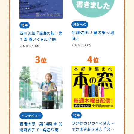
読みもの
特集
伊藤佐凪『星の集う場
西川美和「深海の船」第
所』
１回 置いてきた子供
2026-08-05
2026-08-06
特集
インタビュー
ワクサカソウヘイさん ×
著者の窓 第54回 ◈ 武
平井まさあきさん「スペ
塙麻衣子『一角通り商店