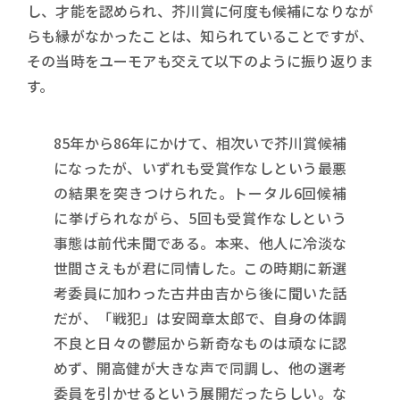
し、才能を認められ、芥川賞に何度も候補になりなが
らも縁がなかったことは、知られていることですが、
その当時をユーモアも交えて以下のように振り返りま
す。
85年から86年にかけて、相次いで芥川賞候補
になったが、いずれも受賞作なしという最悪
の結果を突きつけられた。トータル6回候補
に挙げられながら、5回も受賞作なしという
事態は前代未聞である。本来、他人に冷淡な
世間さえもが君に同情した。この時期に新選
考委員に加わった古井由吉から後に聞いた話
だが、「戦犯」は安岡章太郎で、自身の体調
不良と日々の鬱屈から新奇なものは頑なに認
めず、開高健が大きな声で同調し、他の選考
委員を引かせるという展開だったらしい。な