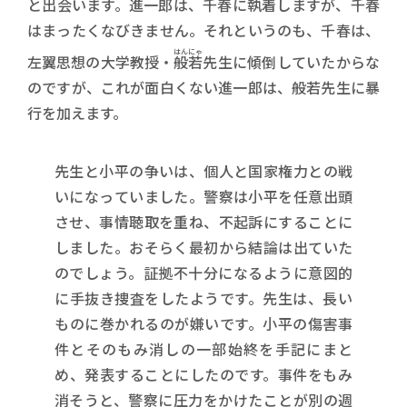
と出会います。進一郎は、千春に執着しますが、千春
はまったくなびきません。それというのも、千春は、
はんにゃ
左翼思想の大学教授・
般若
先生に傾倒していたからな
のですが、これが面白くない進一郎は、般若先生に暴
行を加えます。
先生と小平の争いは、個人と国家権力との戦
いになっていました。警察は小平を任意出頭
させ、事情聴取を重ね、不起訴にすることに
しました。おそらく最初から結論は出ていた
のでしょう。証拠不十分になるように意図的
に手抜き捜査をしたようです。先生は、長い
ものに巻かれるのが嫌いです。小平の傷害事
件とそのもみ消しの一部始終を手記にまと
め、発表することにしたのです。事件をもみ
消そうと、警察に圧力をかけたことが別の週