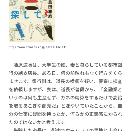
https://www.amazon.co.jp/dp/4101187134/
藤原道長は、大学生の娘、妻と暮らしている都市銀
行の副支店長。ある日、何の前触れもなく行方をくら
ませます。銀行側は、道長の横領を疑い、警察に捜査
を依頼しますが、妻は、道長が普段から、「金融業と
いうのは何も生産せず、カネの精算をするだけで高給
を取るあこぎな商売だ」とぼやいていたことから、自
分の仕事に疑問を持ったか、何らかの正義感にかられ
たのではないかと考えます。
失踪した道長は、街中でホームレスの男性と出会い