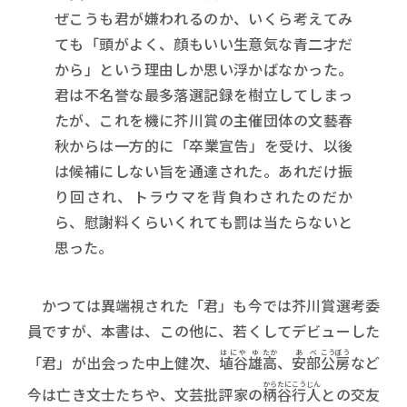
ぜこうも君が嫌われるのか、いくら考えてみ
ても「頭がよく、顔もいい生意気な青二才だ
から」という理由しか思い浮かばなかった。
君は不名誉な最多落選記録を樹立してしまっ
たが、これを機に芥川賞の主催団体の文藝春
秋からは一方的に「卒業宣告」を受け、以後
は候補にしない旨を通達された。あれだけ振
り回され、トラウマを背負わされたのだか
ら、慰謝料くらいくれても罰は当たらないと
思った。
かつては異端視された「君」も今では芥川賞選考委
員ですが、本書は、この他に、若くしてデビューした
はにや
ゆ
たか
あべ
こうぼう
「君」が出会った中上健次、
埴谷
雄
高
、
安部
公房
など
からたに
こうじん
今は亡き文士たちや、文芸批評家の
柄谷
行人
との交友