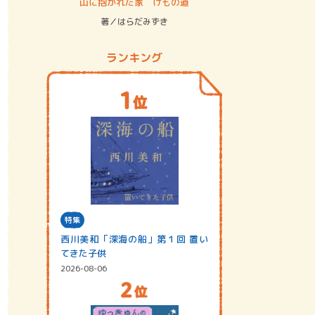
ステム
山に抱かれた家 けもの道
神無島
著／はらだみずき
著／あさ
ランキング
特集
西川美和「深海の船」第１回 置い
てきた子供
2026-08-06