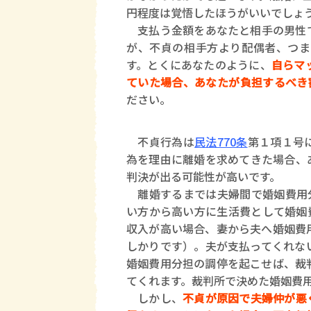
円程度は覚悟したほうがいいでしょ
支払う金額をあなたと相手の男性で
が、不貞の相手方より配偶者、つま
す。とくにあなたのように、
自らマ
ていた場合、あなたが負担するべき
ださい。
不貞行為は
民法770条
第１項１号
為を理由に離婚を求めてきた場合、
判決が出る可能性が高いです。
離婚するまでは夫婦間で婚姻費用分
い方から高い方に生活費として婚姻
収入が高い場合、妻から夫へ婚姻費
しかりです）。夫が支払ってくれな
婚姻費用分担の調停を起こせば、裁
てくれます。裁判所で決めた婚姻費
しかし、
不貞が原因で夫婦仲が悪