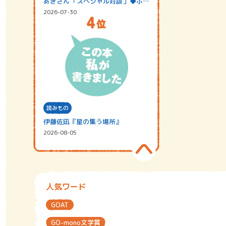
あきさん「スペシャル対談」◆ポッ
ドキャスト…
2026-07-30
読みもの
伊藤佐凪『星の集う場所』
2026-08-05
人気ワード
GOAT
GO-mono文学賞