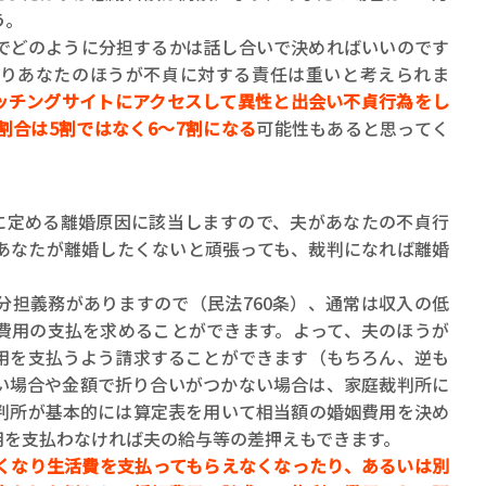
う。
どのように分担するかは話し合いで決めればいいのです
りあなたのほうが不貞に対する責任は重いと考えられま
ッチングサイトにアクセスして異性と出会い不貞行為をし
割合は5割ではなく6～7割になる
可能性もあると思ってく
に定める離婚原因に該当しますので、夫があなたの不貞行
あなたが離婚したくないと頑張っても、裁判になれば離婚
担義務がありますので（民法760条）、通常は収入の低
費用の支払を求めることができます。よって、夫のほうが
用を支払うよう請求することができます（もちろん、逆も
い場合や金額で折り合いがつかない場合は、家庭裁判所に
判所が基本的には算定表を用いて相当額の婚姻費用を決め
用を支払わなければ夫の給与等の差押えもできます。
くなり生活費を支払ってもらえなくなったり、あるいは別