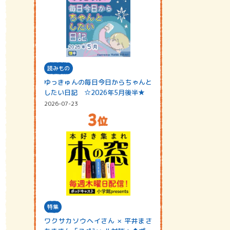
読みもの
ゆっきゅんの毎日今日からちゃんと
したい日記 ☆2026年5月後半★
2026-07-23
特集
ワクサカソウヘイさん × 平井まさ