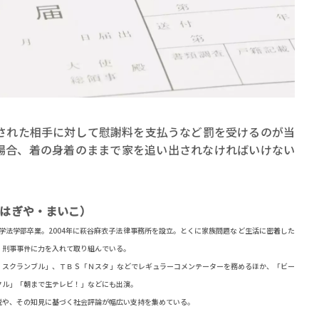
賞金稼ぎスリーサム！ 二重
された相手に対して慰謝料を支払うなど罰を受けるのが当
著／川瀬七緒
場合、着の身着のままで家を追い出されなければいけない
はぎや・まいこ）
大学法学部卒業。2004年に萩谷麻衣子法律事務所を設立。とくに家族問題など生活に密着した
、刑事事件に力を入れて取り組んでいる。
！スクランブル」、ＴＢＳ「Ｎスタ」などでレギュラーコメンテーターを務めるほか、「ビー
クル」「朝まで生テレビ！」などにも出演。
説や、その知見に基づく社会評論が幅広い支持を集めている。