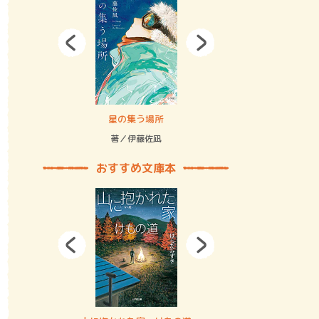
拘束の…
星の集う場所
記憶とツリ
著／伊藤佐凪
著／何 致
おすすめ文庫本