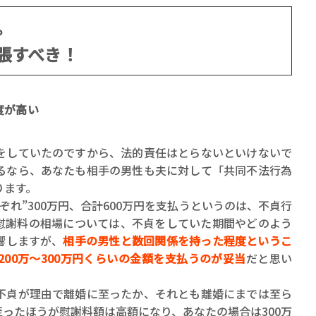
。
張すべき！
度が高い
していたのですから、法的責任はとらないといけないで
るなら、あなたも相手の男性も夫に対して「共同不法行為
ります。
れ”300万円、合計600万円を支払うというのは、不貞行
慰謝料の相場については、不貞をしていた期間やどのよう
響しますが、
相手の男性と数回関係を持った程度というこ
00万～300万円くらいの金額を支払うのが妥当
だと思い
貞が理由で離婚に至ったか、それとも離婚にまでは至ら
ったほうが慰謝料額は高額になり、あなたの場合は300万