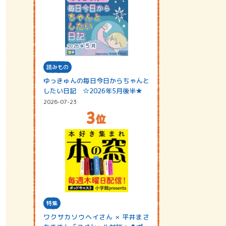
読みもの
ゆっきゅんの毎日今日からちゃんと
したい日記 ☆2026年5月後半★
2026-07-23
特集
ワクサカソウヘイさん × 平井まさ