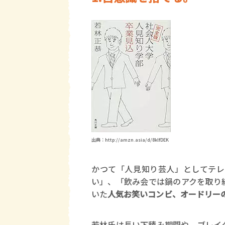
出典：http://amzn.asia/d/8klfDEK
かつて「人見知り芸人」としてテレ
い」、「飲み会では鍋のアクを取り
いた
人気お笑いコンビ、オードリー
若林氏は長い下積み期間や、ブレイ