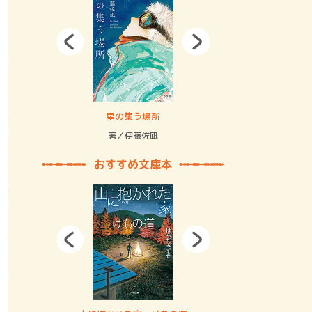
拘束の…
星の集う場所
記憶とツリ
著／伊藤佐凪
著／何 致
おすすめ文庫本