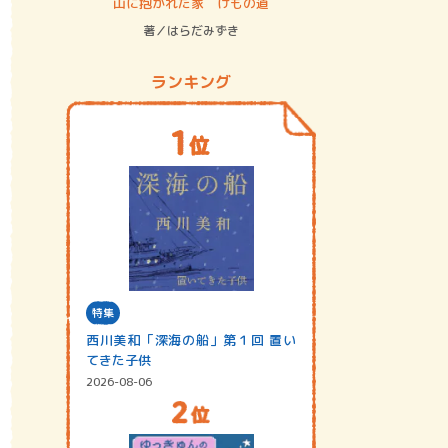
ステム
山に抱かれた家 けもの道
神無島
著／はらだみずき
著／あさ
ランキング
特集
西川美和「深海の船」第１回 置い
てきた子供
2026-08-06