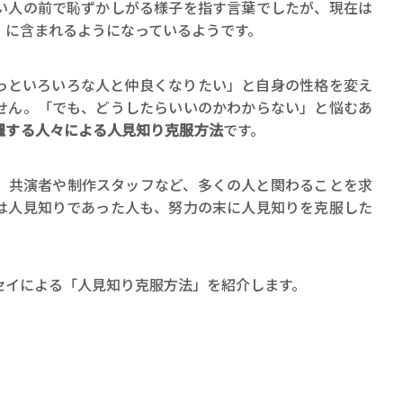
ロボット・イン・ザ・シ
い人の前で恥ずかしがる様子を指す言葉でしたが、現在は
」に含まれるようになっているようです。
著／デボラ・イン…
っといろいろな人と仲良くなりたい」と自身の性格を変え
せん。「でも、どうしたらいいのかわからない」と悩むあ
躍する人々による人見知り克服方法
です。
、共演者や制作スタッフなど、多くの人と関わることを求
は人見知りであった人も、努力の末に人見知りを克服した
セイによる「人見知り克服方法」を紹介します。