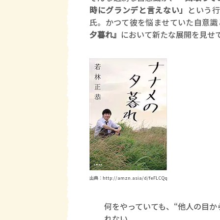
時にグランデと言えない」
という
氏。かつて彼を悩ませていた自意識
夕暮れ』
において新たな展開を見せ
出典：http://amzn.asia/d/feFLCQq
何をやっていても、“他人の目か
れない。