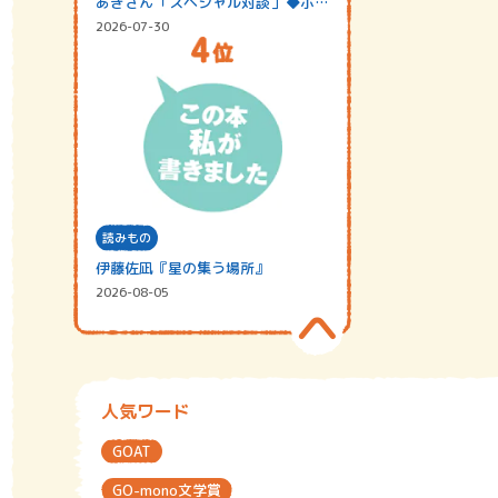
あきさん「スペシャル対談」◆ポッ
ドキャスト…
2026-07-30
読みもの
伊藤佐凪『星の集う場所』
2026-08-05
人気ワード
GOAT
GO-mono文学賞