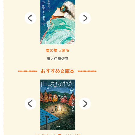
拘束の…
星の集う場所
記憶とツリ
著／伊藤佐凪
著／何 致
おすすめ文庫本