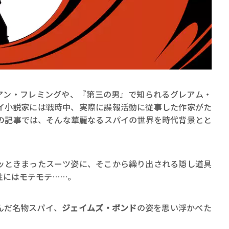
賞金稼ぎスリーサム！ 二重
イアン・フレミングや、『第三の男』で知られるグレアム・
著／川瀬七緒
イ小説家には戦時中、実際に諜報活動に従事した作家がた
の記事では、そんな華麗なるスパイの世界を時代背景とと
ッときまったスーツ姿に、そこから繰り出される隠し道具
性にはモテモテ……。
んだ名物スパイ、
ジェイムズ・ボンド
の姿を思い浮かべた