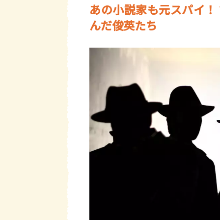
あの小説家も元スパイ！
んだ俊英たち