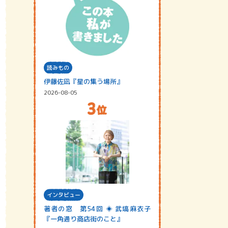
読みもの
伊藤佐凪『星の集う場所』
2026-08-05
インタビュー
著者の窓 第54回 ◈ 武塙麻衣子
『一角通り商店街のこと』