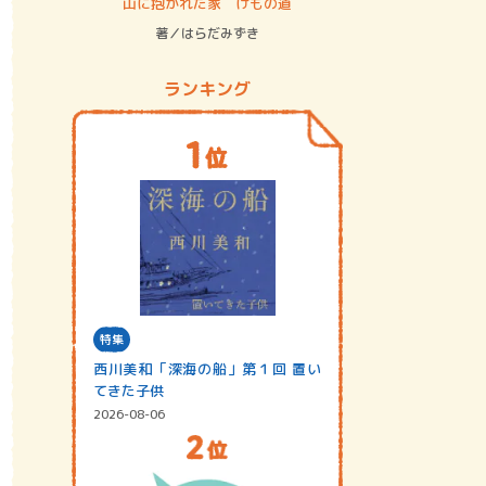
ステム
山に抱かれた家 けもの道
神無島
著／はらだみずき
著／あさ
ランキング
特集
西川美和「深海の船」第１回 置い
てきた子供
2026-08-06