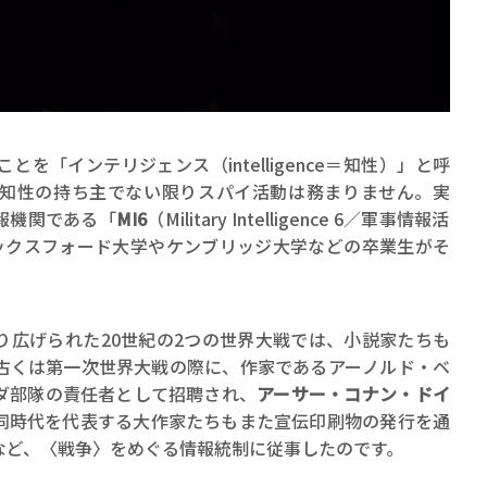
を「インテリジェンス（intelligence＝知性）」と呼
知性の持ち主でない限りスパイ活動は務まりません。実
報機関である「
MI6
（Military Intelligence 6／軍事情報活
ックスフォード大学やケンブリッジ大学などの卒業生がそ
り広げられた20世紀の2つの世界大戦では、小説家たちも
古くは第一次世界大戦の際に、作家であるアーノルド・ベ
ダ部隊の責任者として招聘され、
アーサー・コナン・ドイ
同時代を代表する大作家たちもまた宣伝印刷物の発行を通
など、〈戦争〉をめぐる情報統制に従事したのです。