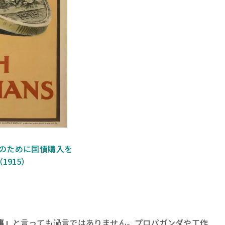
のために国債購入を
915）
事」
と言っても過言ではありません。プロパガンダや工作