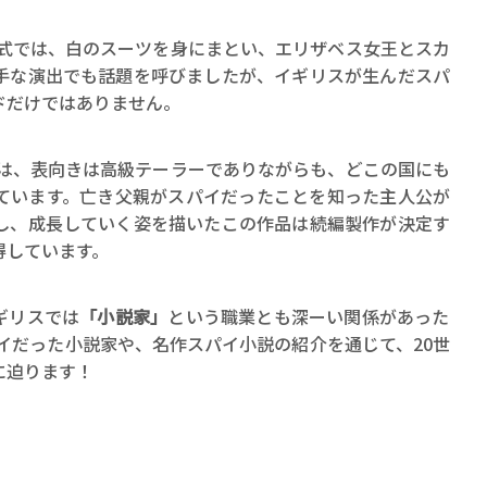
ロボット・イン・ザ・シ
著／デボラ・イン…
幕式では、白のスーツを身にまとい、エリザベス女王とスカ
手な演出でも話題を呼びましたが、イギリスが生んだスパ
ドだけではありません。
』は、表向きは高級テーラーでありながらも、どこの国にも
ています。亡き父親がスパイだったことを知った主人公が
し、成長していく姿を描いたこの作品は続編製作が決定す
得しています。
ギリスでは
「小説家」
という職業とも深ーい関係があった
イだった小説家や、名作スパイ小説の紹介を通じて、20世
に迫ります！