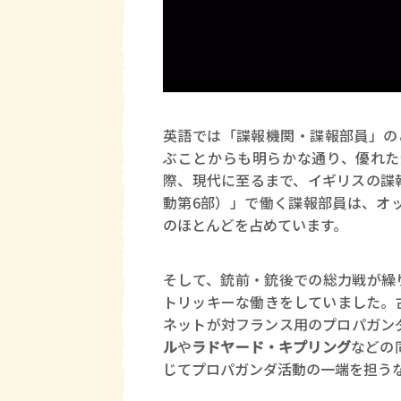
英語では「諜報機関・諜報部員」のこと
ぶことからも明らかな通り、優れた
際、現代に至るまで、イギリスの諜
動第6部）」で働く諜報部員は、オ
のほとんどを占めています。
そして、銃前・銃後での総力戦が繰
トリッキーな働きをしていました。
ネットが対フランス用のプロパガン
ル
や
ラドヤード・キプリング
などの
じてプロパガンダ活動の一端を担う