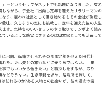
。」―というセリフがネットでも話題になりました。有名
務しながら、子会社に出向し定年を迎えたサラリーマンの
になり、雇われ社長として働き始めるもその会社が倒産し
や趣味、久しぶりの恋にも挑戦し、定年を迎えた後の人生
えます。気持ちのいいセリフのやり取りでテンポよく読み
見ているような感覚にさせるのは脚本家としても活躍して
社に出向、転籍させられそのまま定年を迎えた田代壮
暮れた。妻は夫との旅行などに乗り気ではない。「ま
仕事でもいいから働きたい」と職探しをするが、取り
職などそうない。生き甲斐を求め、居場所を探して、
時は訪れるのか?ある人物との出会いが、彼の運命の歯