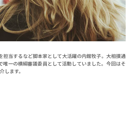
賞金稼ぎスリーサム！ 二重
マを担当するなど脚本家として大活躍の内館牧子。大相撲通
著／川瀬七緒
性で唯一の横綱審議委員として活動していました。今回はそ
介します。