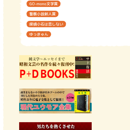
GO-mono文学賞
警察小説新人賞
探偵小石は恋しない
ゆっきゅん