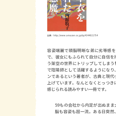
出典：http://www.amazon.co.jp/dp/4344021754
容姿端麗で頭脳明晰な弟に劣等感を
で、彼女にもふられて自分に自信を
う架空の世界にトリップしてしまう
で陰陽師として活躍するようになり
ンであるという著者が、古典と現代
上げています。なんとなくとっつき
感じられる読みやすい一冊です。
59もの会社から内定が出ぬま
脳も容姿も超一流。ある日突然