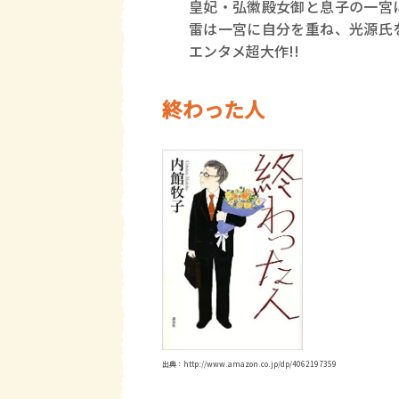
皇妃・弘徽殿女御と息子の一宮
雷は一宮に自分を重ね、光源氏
エンタメ超大作!!
終わった人
出典：http://www.amazon.co.jp/dp/4062197359