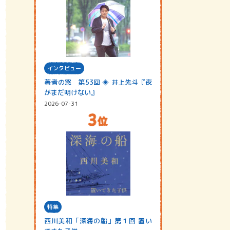
インタビュー
著者の窓 第53回 ◈ 井上先斗『夜
がまだ明けない』
2026-07-31
特集
西川美和「深海の船」第１回 置い