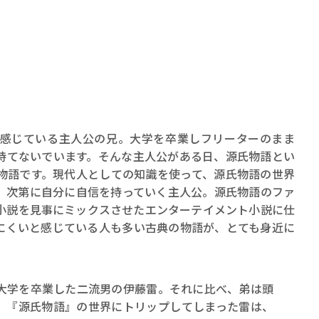
ロボット・イン・ザ・シ
著／デボラ・イン…
感じている主人公の兄。大学を卒業しフリーターのまま
持てないでいます。そんな主人公がある日、源氏物語とい
物語です。現代人としての知識を使って、源氏物語の世界
、次第に自分に自信を持っていく主人公。源氏物語のファ
小説を見事にミックスさせたエンターテイメント小説に仕
にくいと感じている人も多い古典の物語が、とても身近に
ま大学を卒業した二流男の伊藤雷。それに比べ、弟は頭
、『源氏物語』の世界にトリップしてしまった雷は、