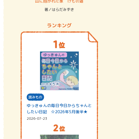
ステム
山に抱かれた家 けもの道
神無島
著／はらだみずき
著／あさ
ランキング
読みもの
ゆっきゅんの毎日今日からちゃんと
したい日記 ☆2026年5月後半★
2026-07-23