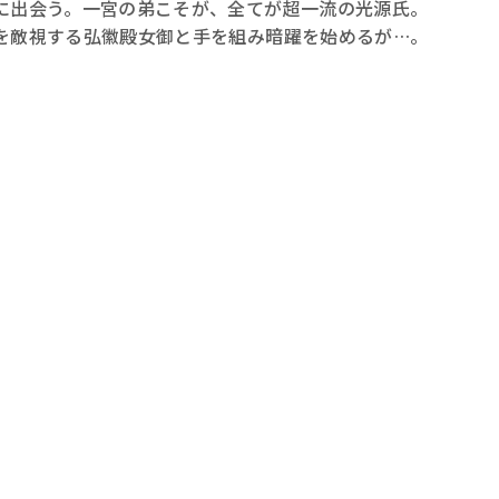
に出会う。一宮の弟こそが、全てが超一流の光源氏。
を敵視する弘徽殿女御と手を組み暗躍を始めるが…。