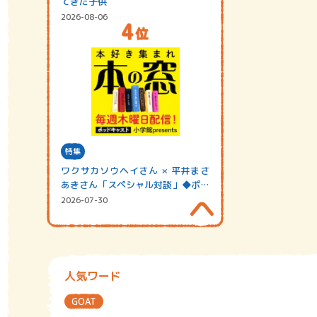
てきた子供
2026-08-06
特集
ワクサカソウヘイさん × 平井まさ
あきさん「スペシャル対談」◆ポッ
ドキャスト…
2026-07-30
人気ワード
GOAT