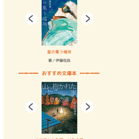
拘束の…
星の集う場所
記憶とツリ
著／伊藤佐凪
著／何 致
おすすめ文庫本