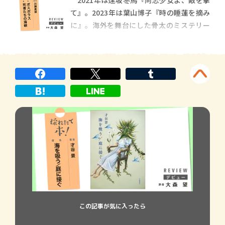
2021年は逢坂冬馬『同志少女よ、敵を撃
警察ドラマも山ほどあるし、警察小説のア
て』。2023年は葉山博子『時の睡蓮を摘み
ンソロジーも複数出ているが、警察小説に
に』。海外を舞台にした骨太のミステリー
焦点を絞った公募新人賞はこの賞だけ。も
長編を（たまたま）隔年で送り出してきた
っとも、警察
早川書房の公募新人賞「アガサ・クリステ
ィー賞」から、今度は現代のイスタンブー
ルを舞台にした本格的な警察ミステリーが
登場した。川瀬美保『ボスポラス 死者た
ちの海峡』
この記事が気に入ったら