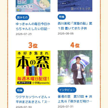
特集
読みもの
西川美和「深海の船」第
ゆっきゅんの毎日今日か
１回 置いてきた子供
らちゃんとしたい日記
☆202…
2026-08-06
2026-07-23
インタビュー
特集
著者の窓 第53回 ◈ 井
ワクサカソウヘイさん ×
上先斗『夜がまだ明けな
平井まさあきさん「スペ
い』
シャ…
2026-07-31
2026-07-30