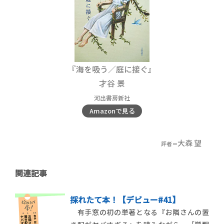
『海を吸う／庭に接ぐ』
才谷 景
河出書房新社
Amazonで見る
大森 望
評者＝
関連記事
採れたて本！【デビュー#41】
有手窓の初の単著となる『お隣さんの置