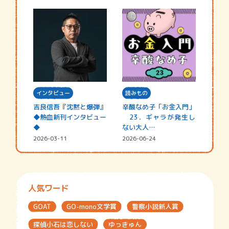
インタビュー
読みもの
吉良信吾『沈黙と爆弾』
辛酸なめ子「お金入門」
◆熱血新刊インタビュー
23．ギャラが発生し
◆
ない大人…
2026-03-11
2026-06-24
人気ワード
GOAT
GO-mono文学賞
警察小説新人賞
探偵小石は恋しない
ゆっきゅん