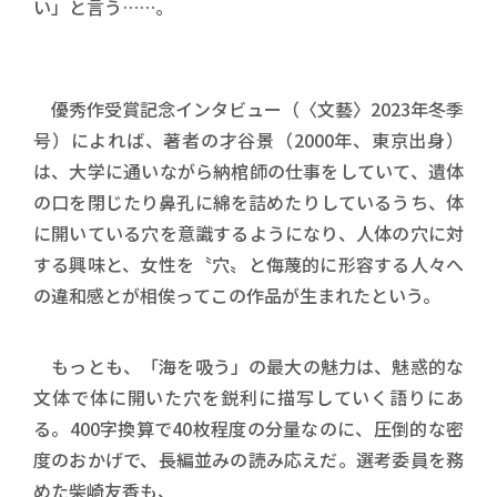
い」と言う……。
優秀作受賞記念インタビュー（〈文藝〉2023年冬季
号）によれば、著者の才谷景（2000年、東京出身）
は、大学に通いながら納棺師の仕事をしていて、遺体
の口を閉じたり鼻孔に綿を詰めたりしているうち、体
に開いている穴を意識するようになり、人体の穴に対
する興味と、女性を〝穴〟と侮蔑的に形容する人々へ
の違和感とが相俟ってこの作品が生まれたという。
もっとも、「海を吸う」の最大の魅力は、魅惑的な
文体で体に開いた穴を鋭利に描写していく語りにあ
る。400字換算で40枚程度の分量なのに、圧倒的な密
度のおかげで、長編並みの読み応えだ。選考委員を務
めた柴崎友香も、