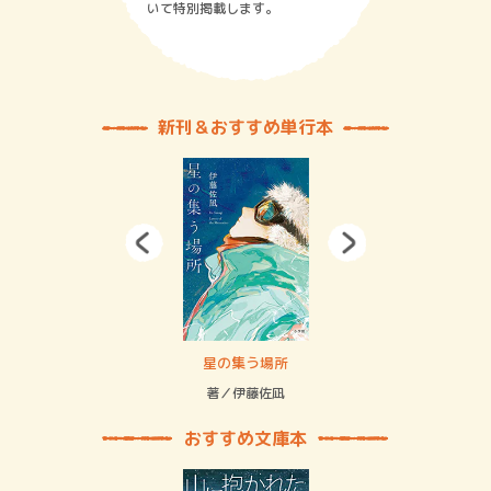
いて特別掲載します。
新刊＆おすすめ単行本
賞金稼ぎスリーサム！ 二重拘束の…
星の集う場所
記憶
緒
著／伊藤佐凪
著／
おすすめ文庫本