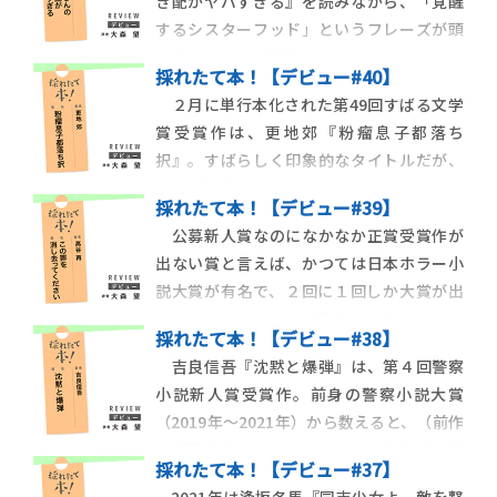
き配がヤバすぎる』を読みながら、「覚醒
するシスターフッド」というフレーズが頭
に浮かんだ。「覚醒するシスターフッド」
採れたて本！【デビュー#40】
とは、河出書房新社の季刊小説誌〈文藝〉
２月に単行本化された第49回すばる文学
2020年秋季号の特集タイトル。女性たちの
賞受賞作は、更地郊『粉瘤息子都落ち
連帯をテーマにしたこの特集は文芸界にセ
択』。すばらしく印象的なタイトルだが、
ンセーションを巻き起こし、同号はたちま
さっぱり意味がわからないと思うので若干
ち重版。その後
採れたて本！【デビュー#39】
の説明を試みる。小説の主人公は、大学合
公募新人賞なのになかなか正賞受賞作が
格とともに上京してから８年、家賃４万円
出ない賞と言えば、かつては日本ホラー小
の安アパートで一人暮らしをしている二十
説大賞が有名で、２回に１回しか大賞が出
代の青年・知也。就職したもののパワハラ
ないと言われていた（実際、25回のうち13
体質の会社になじめず
採れたて本！【デビュー#38】
回しか大賞が出ていない）。しかし、集英
吉良信吾『沈黙と爆弾』は、第４回警察
社のジャンプホラー小説大賞はそれ以上の
小説新人賞受賞作。前身の警察小説大賞
難関。過去10回のうち、３回しか大賞（金
（2019年〜2021年）から数えると、（前作
賞）が出ていない。応募作品の中で最高評
は「受賞作なし」だったので）本書が６冊
価を得ても、
採れたて本！【デビュー#37】
目の受賞作ということになる。警察小説も