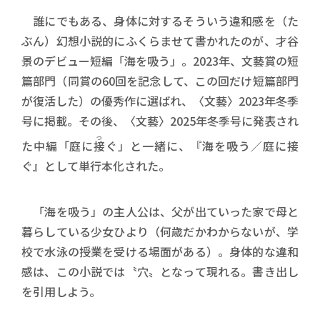
誰にでもある、身体に対するそういう違和感を（た
ぶん）幻想小説的にふくらませて書かれたのが、才谷
景のデビュー短編「海を吸う」。2023年、文藝賞の短
篇部門（同賞の60回を記念して、この回だけ短篇部門
が復活した）の優秀作に選ばれ、〈文藝〉2023年冬季
号に掲載。その後、〈文藝〉2025年冬季号に発表され
つ
た中編「庭に
接
ぐ」と一緒に、『海を吸う／庭に接
ぐ』として単行本化された。
「海を吸う」の主人公は、父が出ていった家で母と
暮らしている少女ひより（何歳だかわからないが、学
校で水泳の授業を受ける場面がある）。身体的な違和
感は、この小説では〝穴〟となって現れる。書き出し
を引用しよう。