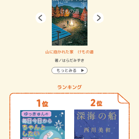
・システム
山に抱かれた家 けもの道
神
イン…
著／はらだみずき
著
もっとみる
ランキング