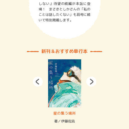
しない』待望の続編が本誌に登
場！ まさきとしかさんの「私の
ことは話したくない」も前号に続
いて特別掲載します。
新刊＆おすすめ単行本
 二重拘束の…
星の集う場所
記憶
緒
著／伊藤佐凪
著／