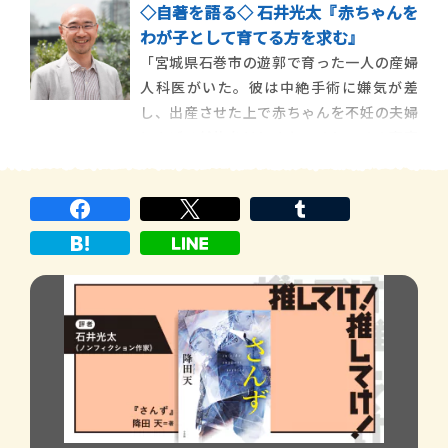
◇自著を語る◇ 石井光太『赤ちゃんを
一九八八年以前は、母親はどんな事情があ
わが子として育てる方を求む』
れ、産んだ赤ん坊をすぐに他人の家に特別
「宮城県石巻市の遊郭で育った一人の産婦
養子に出すことができなかったため、人工
人科医がいた。彼は中絶手術に嫌気が差
妊娠中絶を選ぶしかなかった。し […]
し、出産させた上で赤ちゃんを不妊の夫婦
にあげる斡旋をはじめた。そしてその事実
を公表した上で、国や医師会を敵に回して
闘い、勝ち取ったのが特別養子縁組の法律
だった」 その医師の名が菊田昇だと聞い
たのは、東日本大震災が起きてから少 […]