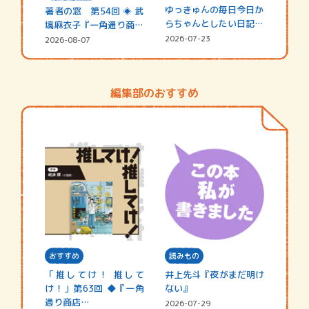
ゆっきゅんの毎日今日か
著者の窓 第54回 ◈ 武
らちゃんとしたい日記
塙麻衣子『一角通り商店
☆202…
街の…
2026-07-23
2026-08-07
編集部のおすすめ
おすすめ
読みもの
「推してけ！ 推して
井上先斗『夜がまだ明け
け！」第63回 ◆『一角
ない』
通り商店…
2026-07-29