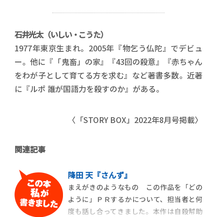
石井光太
（いしい・こうた）
1977年東京生まれ。2005年『物乞う仏陀』でデビュ
ー。他に『「鬼畜」の家』『43回の殺意』『赤ちゃん
をわが子として育てる方を求む』など著書多数。近著
に『ルポ 誰が国語力を殺すのか』がある。
〈「STORY BOX」2022年8月号掲載〉
関連記事
降田 天『さんず』
まえがきのようなもの この作品を「どの
ように」ＰＲするかについて、担当者と何
度も話し合ってきました。本作は自殺幇助