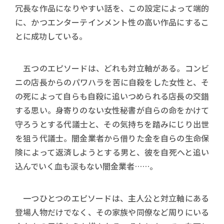
冗長な作品になりやすい話を、この設定によって端的
に、かつエンターテインメント性の高い作品にするこ
とに成功している。
五つのエピソードは、どれも対立軸がある。コンビ
ニの店長からのパワハラを苦に自殺をした女性と、そ
の死によって自らも自殺に追いつめられる店長の交錯
する思い。身寄りのない女性秘書が自らの命をかけて
守ろうとする代議士と、その気持ちを踏みにじり出世
を狙う代議士。闇金業者から借りた金を自らの生命保
険によって返済しようとする男と、彼を自死へと追い
込んでいく血も涙もない闇金業者……。
一つひとつのエピソードは、主人公と対立軸にある
登場人物だけでなく、その家族や同僚など周りにいる