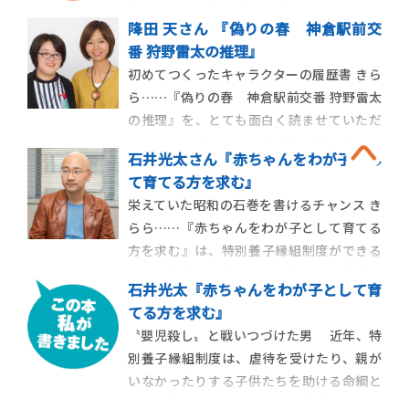
業者という架空の業者を扱ったフィクショ
降田 天さん 『偽りの春 神倉駅前交
ンであり、我々は根っからのフィクション
番 狩野雷太の推理』
作家です。不道徳なこと、不謹慎なことを含
初めてつくったキャラクターの履歴書 きら
む非現実の出来事を頭の中で想像し、作品
ら……『偽りの春 神倉駅前交番 狩野雷太
として出力する仕事をしています。とはい
の推理』を、とても面白く読ませていただ
え、作品ごとに
きました。当初から、短編集の形で構想さ
石井光太さん『赤ちゃんをわが子とし
れていたのですか？ 萩野……はい。連作短
て育てる方を求む』
編のシリーズを、編集者の方から、ご依頼
栄えていた昭和の石巻を書けるチャンス き
いただきました。まず「落とし物」という
らら……『赤ちゃんをわが子として育てる
テーマをもらい、それで警察も […]
方を求む』は、特別養子縁組制度ができる
までの壮絶な人間ドラマを描いた、実話ベ
石井光太『赤ちゃんをわが子として育
ースの小説です。構想はいつ頃、考えられた
てる方を求む』
のでしょうか。 石井……２０１１年に東日
〝嬰児殺し〟と戦いつづけた男 近年、特
本大震災が起きたとき、僕は取材で宮城県
別養子縁組制度は、虐待を受けたり、親が
に入っていました。そのとき石 […]
いなかったりする子供たちを助ける命綱と
して注目されている。 この制度ができた