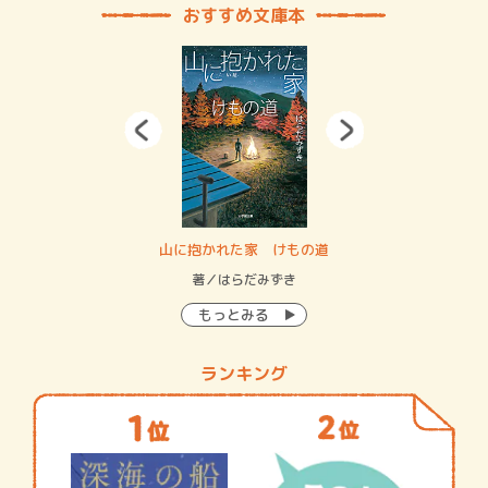
おすすめ文庫本
・システム
山に抱かれた家 けもの道
神
イン…
著／はらだみずき
著
もっとみる
ランキング