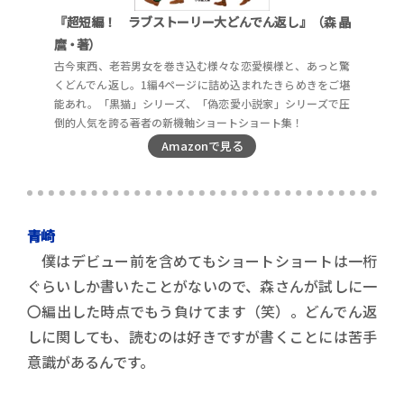
『超短編！ ラブストーリー大どんでん返し』（森 晶
麿・著）
古今東西、老若男女を巻き込む様々な恋愛模様と、あっと驚
くどんでん返し。1編4ページに詰め込まれたきらめきをご堪
能あれ。「黒猫」シリーズ、「偽恋愛小説家」シリーズで圧
倒的人気を誇る著者の新機軸ショートショート集！
Amazonで見る
青崎
僕はデビュー前を含めてもショートショートは一桁
ぐらいしか書いたことがないので、森さんが試しに一
〇編出した時点でもう負けてます（笑）。どんでん返
しに関しても、読むのは好きですが書くことには苦手
意識があるんです。