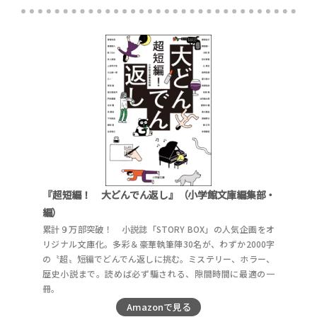
『超短編！ 大どんでん返し』（小学館文庫編集部・
編）
累計９万部突破！ 小説誌「STORY BOX」の人気企画をオ
リジナル文庫化。多彩＆豪華執筆陣30名が、わずか2000字
の〝超〟短編でどんでん返しに挑む。ミステリー、ホラー、
歴史小説まで。読めば必ず騙される、隙間時間に最適の一
冊。
Amazonで見る