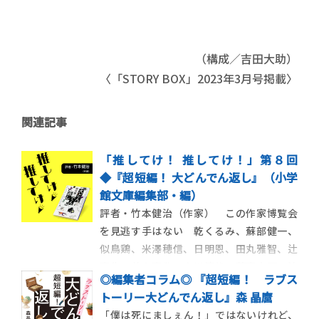
（構成／吉田大助）
〈「STORY BOX」2023年3月号掲載〉
関連記事
「推してけ！ 推してけ！」第８回
◆『超短編！ 大どんでん返し』（小学
館文庫編集部・編）
評者・竹本健治（作家） この作家博覧会
を見逃す手はない 乾くるみ、蘇部健一、
似鳥鶏、米澤穂信、日明恩、田丸雅智、辻
真先、井上真偽、東川篤哉、葉真中顕、法
◎編集者コラム◎ 『超短編！ ラブス
月綸太郎、呉勝浩、翔田寛、下村敦史、上
トーリー大どんでん返し』森 晶麿
田早夕里、白井智之、西澤保彦、恩田陸、
「僕は死にましぇん！」ではないけれど、