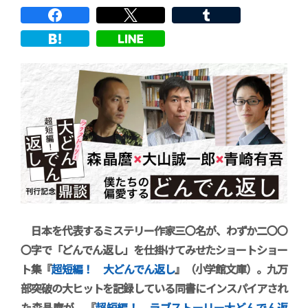
日本を代表するミステリー作家三〇名が、わずか二〇〇
〇字で「どんでん返し」を仕掛けてみせたショートショー
ト集『
超短編！ 大どんでん返し
』（小学館文庫）。九万
部突破の大ヒットを記録している同書にインスパイアされ
た森晶麿が、『
超短編！ ラブストーリー大どんでん返