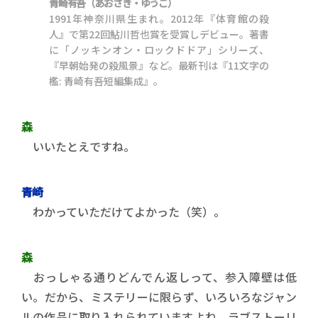
青崎有吾（あおさき・ゆうご）
1991年神奈川県生まれ。2012年『体育館の殺
人』で第22回鮎川哲也賞を受賞しデビュー。著書
に「ノッキンオン・ロックドドア」シリーズ、
『早朝始発の殺風景』など。最新刊は『11文字の
檻: 青崎有吾短編集成』。
森
いいたとえですね。
青崎
わかっていただけてよかった（笑）。
森
おっしゃる通りどんでん返しって、参入障壁は低
い。だから、ミステリーに限らず、いろいろなジャン
ルの作品に取り入れられていますよね。ラブストーリ