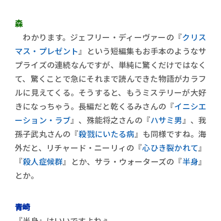
森
わかります。ジェフリー・ディーヴァーの『
クリス
マス・プレゼント
』という短編集もお手本のようなサ
プライズの連続なんですが、単純に驚くだけではなく
て、驚くことで急にそれまで読んできた物語がカラフ
ルに見えてくる。そうすると、もうミステリーが大好
きになっちゃう。長編だと乾くるみさんの『
イニシエ
ーション・ラブ
』、殊能将之さんの『
ハサミ男
』、我
孫子武丸さんの『
殺戮にいたる病
』も同様ですね。海
外だと、リチャード・ニーリィの『
心ひき裂かれて
』
『
殺人症候群
』とか、サラ・ウォーターズの『
半身
』
とか。
青崎
『半身』はいいですよねぇ。