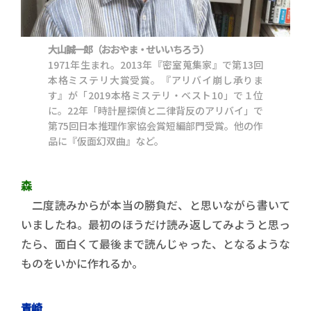
大山誠一郎（おおやま・せいいちろう）
1971年生まれ。2013年『密室蒐集家』で第13回
本格ミステリ大賞受賞。『アリバイ崩し承りま
す』が「2019本格ミステリ・ベスト10」で１位
に。22年「時計屋探偵と二律背反のアリバイ」で
第75回日本推理作家協会賞短編部門受賞。他の作
品に『仮面幻双曲』など。
森
二度読みからが本当の勝負だ、と思いながら書いて
いましたね。最初のほうだけ読み返してみようと思っ
たら、面白くて最後まで読んじゃった、となるような
ものをいかに作れるか。
青崎