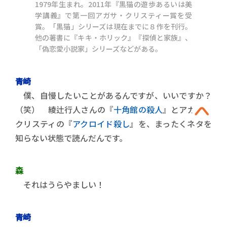
1979年生まれ。2011年『黒猫の遊歩あるいは美
学講義』で第一回アガサ・クリスティー賞を受
賞。「黒猫」シリーズは現在までに８作を刊行。
他の著書に『キキ・ホリック』『探偵と家族』、
「偽恋愛小説家」シリーズなどがある。
青崎
僕、自慢したいことがあるんですが、いいですか？
（笑） 綾辻行人さんの『
十角館の殺人
』とアガサ・
クリスティの『
アクロイド殺し
』を、まったくネタを
知らない状態で読んだんです。
森
それはうらやましい！
青崎