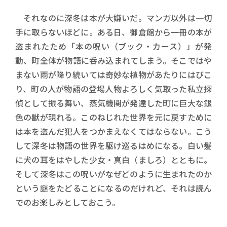
それなのに深冬は本が大嫌いだ。マンガ以外は一切
手に取らないほどに。ある日、御倉館から一冊の本が
盗まれたため「本の呪い（ブック・カース）」が発
動、町全体が物語に呑み込まれてしまう。そこではや
まない雨が降り続いては奇妙な植物があたりにはびこ
り、町の人が物語の登場人物よろしく気取った私立探
偵として振る舞い、蒸気機関が発達した町に巨大な銀
色の獣が現れる。このねじれた世界を元に戻すために
は本を盗んだ犯人をつかまえなくてはならない。こう
して深冬は物語の世界を駆け巡るはめになる。白い髪
に犬の耳をはやした少女・真白（ましろ）とともに。
そして深冬はこの呪いがなぜどのように生まれたのか
という謎をたどることになるのだけれど、それは読ん
でのお楽しみとしておこう。