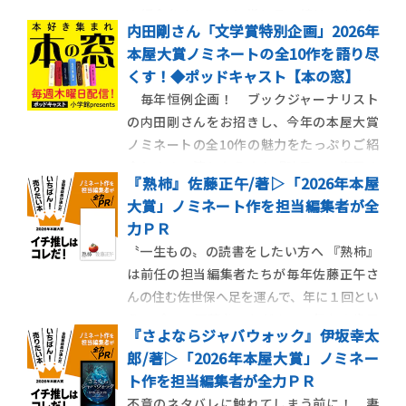
の紹介をするときに常に言い続けてきまし
内田剛さん「文学賞特別企画」2026年
た。まっさらな状態でお読みいただくこと
本屋大賞ノミネートの全10作を語り尽
が、本作を一番楽しんでいただく方法だか
くす！◆ポッドキャスト【本の窓】
らです。それゆえに本作は、〝何が面白い
毎年恒例企画！ ブックジャーナリスト
のか〟についての情報も限りなく絞られて
の内田剛さんをお招きし、今年の本屋大賞
展開されてきました。
ノミネートの全10作の魅力をたっぷりご紹
介します。湊かなえさん『暁星』、瀬尾ま
『熟柿』佐藤正午/著▷「2026年本屋
いこさん『ありか』、朝井リョウさん『イ
大賞」ノミネート作を担当編集者が全
ン・ザ・メガチャーチ』、櫻田智也さん
力ＰＲ
『失われた貌』、夏川草介さん『エピクロ
〝一生もの〟の読書をしたい方へ 『熟柿』
スの処方箋』の５作です。
は前任の担当編集者たちが毎年佐藤正午さ
んの住む佐世保へ足を運んで、年に１回とい
うスパンで原稿をいただき、９年もの歳月
『さよならジャバウォック』伊坂幸太
を経て単行本になりました。自分が『熟
郎/著▷「2026年本屋大賞」ノミネー
柿』チームに加わったのは最後の１年、物
ト作を担当編集者が全力ＰＲ
語の終盤に差し掛かってからでした。文芸
不意のネタバレに触れてしまう前に！ 妻