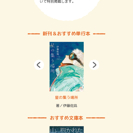
いて特別掲載します。
新刊＆おすすめ単行本
 二重拘束の…
星の集う場所
記憶
緒
著／伊藤佐凪
著／
おすすめ文庫本