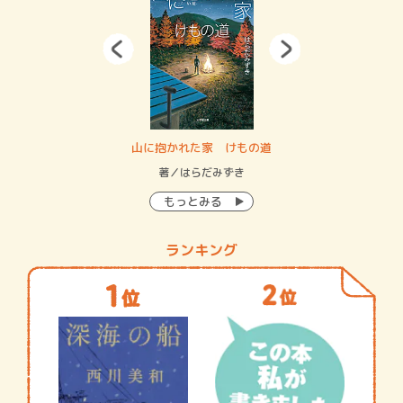
・システム
山に抱かれた家 けもの道
神
イン…
著／はらだみずき
著
もっとみる
ランキング