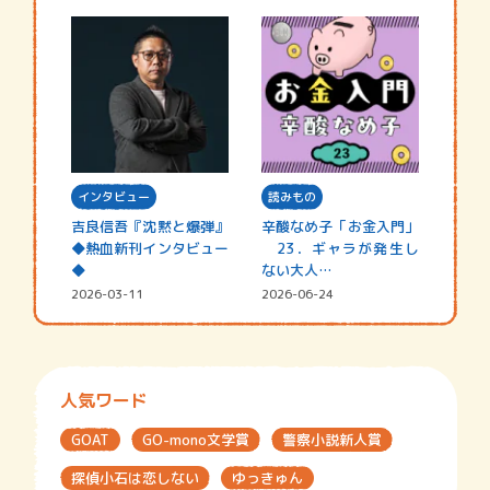
インタビュー
読みもの
吉良信吾『沈黙と爆弾』
辛酸なめ子「お金入門」
◆熱血新刊インタビュー
23．ギャラが発生し
◆
ない大人…
2026-03-11
2026-06-24
人気ワード
GOAT
GO-mono文学賞
警察小説新人賞
探偵小石は恋しない
ゆっきゅん