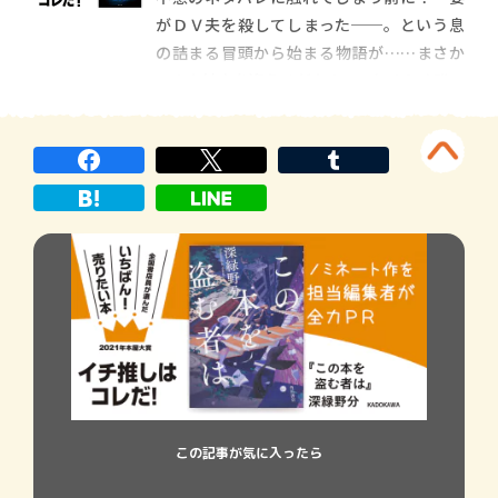
編集部に異動してきたばかりの自分の感想
がＤＶ夫を殺してしまった──。という息
や拙い意見も聞
の詰まる冒頭から始まる物語が……まさか
こんな結末を迎えるだなんて、おそらく誰一
人として予想できなかったと思います。執
筆のきっかけは、伊坂さんが「読者を驚か
せるミステリーを書きたい！」と思われた
ことだそうですが『さよならジャバウォッ
ク』が出来上が
この記事が気に入ったら