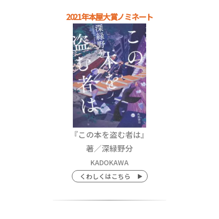
2021年本屋大賞ノミネート
『この本を盗む者は』
著／深緑野分
KADOKAWA
くわしくはこちら