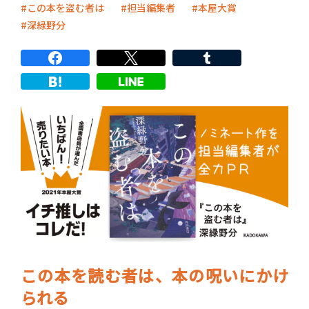
この本を盗む者は
担当編集者
本屋大賞
深緑野分
この本を読む者は、本の呪いにかけ
られる