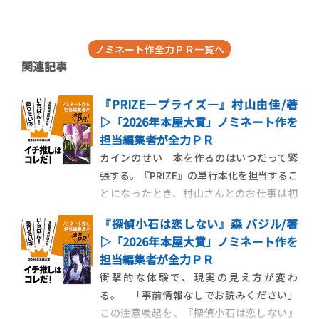
ノミネート作全力ＰＲ一覧へ
関連記事
『PRIZE―プライズ―』村山由佳/著
▷「2026年本屋大賞」ノミネート作を
担当編集者が全力ＰＲ
カインのせい 本を作るのはいつだって緊
張する。『PRIZE』の単行本化を担当するこ
とになったとき、村山さんとのお仕事は初
めてだったのもあり、やはりすごくドキド
『探偵小石は恋しない』森 バジル/著
キした。でもあの緊張は、いつもとは異質
▷「2026年本屋大賞」ノミネート作を
な源泉から来るものだった。天羽カインの
担当編集者が全力ＰＲ
せいだ。『PRIZE』の主人公である天羽カイ
衝撃的な体験で、現実の見え方が変わ
ンは、本屋大賞（！）にも輝いたことがあ
る。 「事前情報なしでお読みください」
る大
この注意喚起を、『探偵小石は恋しない』