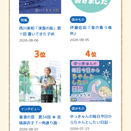
読みもの
特集
伊藤佐凪『星の集う場
西川美和「深海の船」第
所』
１回 置いてきた子供
2026-08-05
2026-08-06
読みもの
インタビュー
ゆっきゅんの毎日今日か
著者の窓 第54回 ◈ 武
らちゃんとしたい日記
塙麻衣子『一角通り商店
☆202…
街の…
2026-07-23
2026-08-07