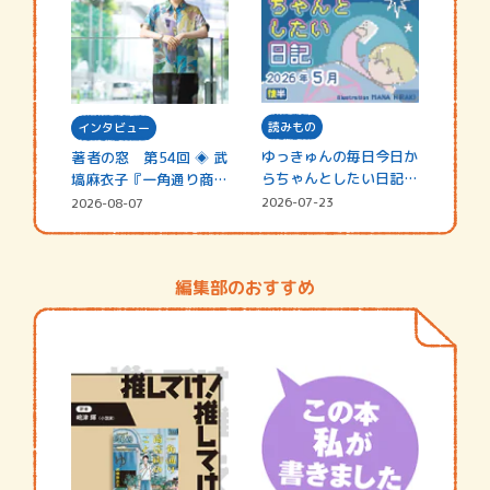
読みもの
インタビュー
ゆっきゅんの毎日今日か
著者の窓 第54回 ◈ 武
らちゃんとしたい日記
塙麻衣子『一角通り商店
☆202…
街の…
2026-07-23
2026-08-07
編集部のおすすめ