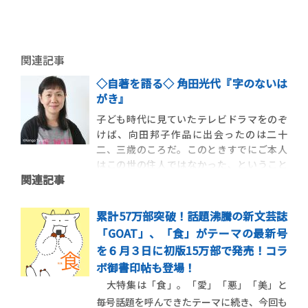
関連記事
◇自著を語る◇ 角田光代『字のないは
がき』
子ども時代に見ていたテレビドラマをのぞ
けば、向田邦子作品に出会ったのは二十
二、三歳のころだ。このときすでにご本人
はこの世の住人ではなかった、ということ
関連記事
もあって、この作家は私には最初からものす
ごく遠い存在だった。平明、簡素でありな
がら、叙情的な文章で綴られる、暮らしや
累計57万部突破！話題沸騰の新文芸誌
記憶の断片は、私の知らない大人の女性の
「GOAT」、「食」がテーマの最新号
世界だった。
を６月３日に初版15万部で発売！コラ
ボ御書印帖も登場！
大特集は「食」。「愛」「悪」「美」と
毎号話題を呼んできたテーマに続き、今回も