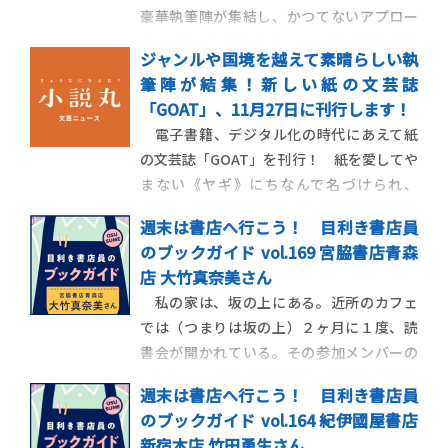
豪華執筆陣が集結し、かつてないアプロー
チで「食」に挑みます。 2024年本屋大賞を
ジャンルや国境を越えて素晴らしい執
受賞した『成瀬は天下を取りにいく』シリ
筆陣が結集！新しい紙の文芸誌
ーズが累計210万部を突破している宮島未奈
「GOAT」、11月27日に刊行します！
さんの『それいけ！平安部』最新作が
電子書籍、デジタル化の時代にあえて紙
「GOAT」に登場！ 市川沙央、梨、麻布競
の文芸誌「GOAT」を刊行！ 紙を愛してや
馬場、
まない《ヤギ》にちなんで名づけられ、
《Greatest Of All Time（＝史上最高の）》
週末は書店へ行こう！ 目利き書店員
文芸誌を目指す本誌には、ジャンルや国 境
のブックガイド vol.169 宮脇書店青森
を越えて素晴らしい執筆陣が結集していま
店 大竹真奈美さん
す！ 小説、詩、短歌、エッセイ、哲
私の家は、坂の上にある。近所のカフェ
学……など充実したコンテンツに加え
では（つまりは坂の上）２ヶ月に１度、読
書会が開かれている。その参加メンバーの
ひとりで一番の高齢者が70代の私の義父
週末は書店へ行こう！ 目利き書店員
だ。課題書を読了し、皆で集まり自らの感
のブックガイド vol.164 紀伊國屋書店
想を述べ合う。自分では手にしないであろ
新宿本店 竹田勇生さん