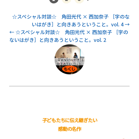
次記事
☆スペシャル対談☆ 角田光代 × 西加奈子 ［字のな
いはがき］と向きあうということ。vol. 4
前記事
☆スペシャル対談☆ 角田光代 × 西加奈子 ［字の
ないはがき］と向きあうということ。vol. 2
子どもたちに伝え継ぎたい
感動の名作