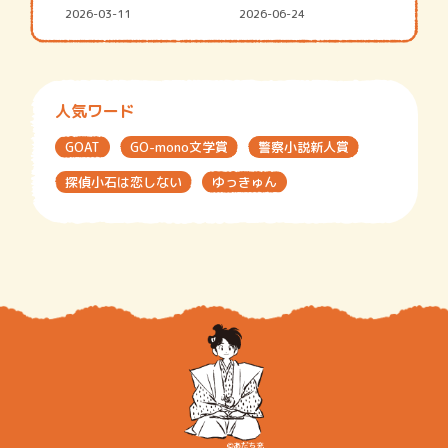
2026-03-11
2026-06-24
人気ワード
GOAT
GO-mono文学賞
警察小説新人賞
探偵小石は恋しない
ゆっきゅん