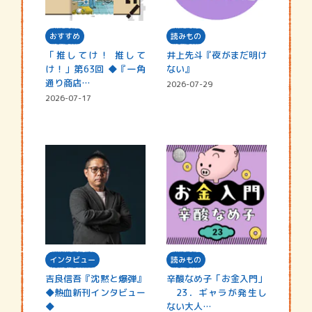
おすすめ
読みもの
「推してけ！ 推して
井上先斗『夜がまだ明け
け！」第63回 ◆『一角
ない』
通り商店…
2026-07-29
2026-07-17
インタビュー
読みもの
吉良信吾『沈黙と爆弾』
辛酸なめ子「お金入門」
◆熱血新刊インタビュー
23．ギャラが発生し
◆
ない大人…