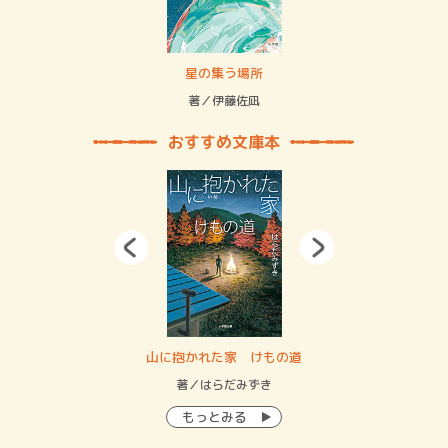
 二重拘束の…
星の集う場所
記憶
緒
著／伊藤佐凪
著／
おすすめ文庫本
・システム
山に抱かれた家 けもの道
神
イン…
著／はらだみずき
著
もっとみる