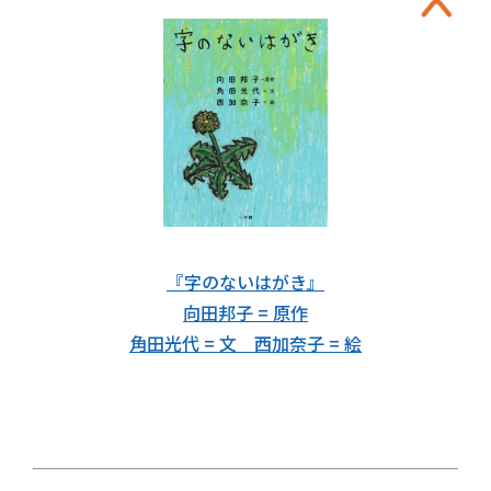
『字のないはがき』
向田邦子 = 原作
角田光代 = 文 西加奈子 = 絵