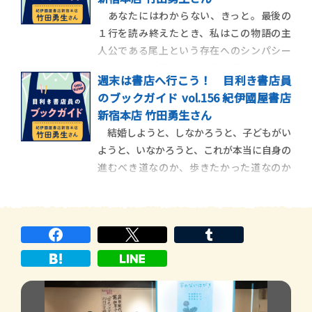
う作品を読んだり、自分とは異なる解釈に
あなたにはわからない、きっと。最後の
触れたりできることが楽しいそうだ。この
１行を読み終えたとき、私はこの物語の主
作品に親近感が湧い
人公である尾上という存在へのシンパシー
を誰にも明け渡すまいと固く誓った。誰か
週末は書店へ行こう！ 目利き書店員
が尾上について語ることを心底嫌悪した
のブックガイド vol.156 紀伊國屋書店
し、もしそんな状況に出くわそうものな
新宿本店 竹田勇生さん
ら、自分でも信じられないくらいの暴言の
結婚しようと、しなかろうと、子どもがい
限りを尽くして、罵倒するに違いない。尾
ようと、いなかろうと、これが本当に自身の
上がいまどんな表情で、
進むべき道なのか、歩きたかった道なのか
を疑わなかったことなど、たったのひとと
きもありません。そもそも私が、あなたが
求める幸せの形ってなに？ 偶像と虚像が
入り乱れた、多くの人生のサンプルからよ
り自分に都合のよさそうなものを取捨選択
しただけなので