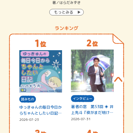
イン…
著／はらだみずき
著
もっとみる
ランキング
インタビュー
読みもの
著者の窓 第53回 ◈ 井
ゆっきゅんの毎日今日か
上先斗『夜がまだ明けな
らちゃんとしたい日記
い』
☆202…
2026-07-31
2026-07-23