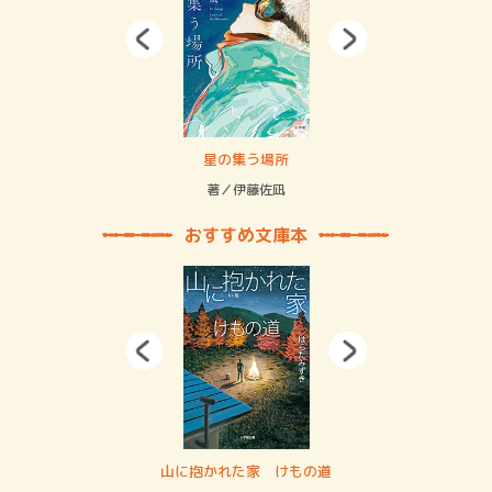
 二重拘束の…
星の集う場所
記憶
緒
著／伊藤佐凪
著／
おすすめ文庫本
・システム
山に抱かれた家 けもの道
神