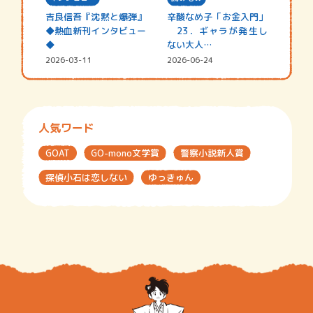
吉良信吾『沈黙と爆弾』
辛酸なめ子「お金入門」
◆熱血新刊インタビュー
23．ギャラが発生し
◆
ない大人…
2026-03-11
2026-06-24
人気ワード
GOAT
GO-mono文学賞
警察小説新人賞
探偵小石は恋しない
ゆっきゅん