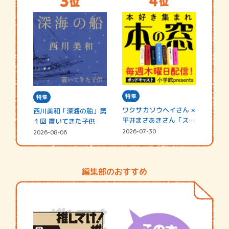
特集
特集
ワクサカソウヘイさん ×
西川美和「深海の船」第
平井まさあきさん「スペ
１回 置いてきた子供
シャ…
2026-07-30
2026-08-06
編集部のおすすめ