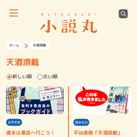
ホーム
天酒頂戴
天酒頂戴
新しい順
古い順
おすすめ
読みもの
週末は書店へ行こう！
平谷美樹『天酒頂戴』