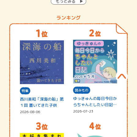
もっとみる
ランキング
読みもの
特集
ゆっきゅんの毎日今日か
西川美和「深海の船」第
らちゃんとしたい日記
１回 置いてきた子供
☆202…
2026-07-23
2026-08-06