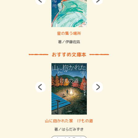
 二重拘束の…
星の集う場所
記憶
緒
著／伊藤佐凪
著／
おすすめ文庫本
・システム
山に抱かれた家 けもの道
神
イン…
著／はらだみずき
著