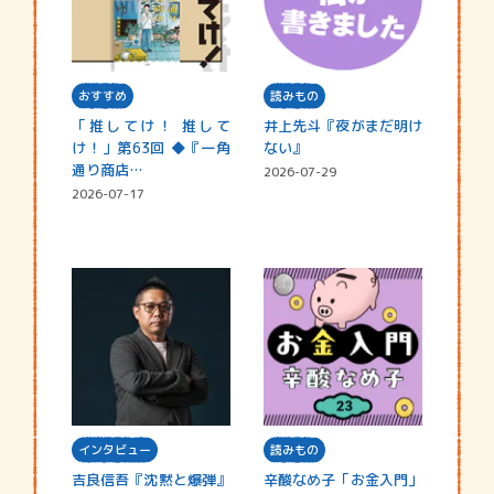
おすすめ
読みもの
「推してけ！ 推して
井上先斗『夜がまだ明け
け！」第63回 ◆『一角
ない』
通り商店…
2026-07-29
2026-07-17
インタビュー
読みもの
吉良信吾『沈黙と爆弾』
辛酸なめ子「お金入門」