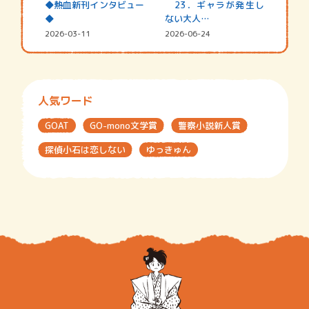
◆熱血新刊インタビュー
23．ギャラが発生し
◆
ない大人…
2026-03-11
2026-06-24
人気ワード
GOAT
GO-mono文学賞
警察小説新人賞
探偵小石は恋しない
ゆっきゅん