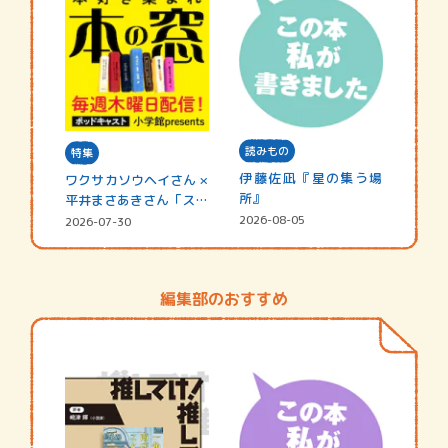
読みもの
特集
伊藤佐凪『星の集う場
ワクサカソウヘイさん ×
所』
平井まさあきさん「スペ
シャ…
2026-08-05
2026-07-30
編集部のおすすめ