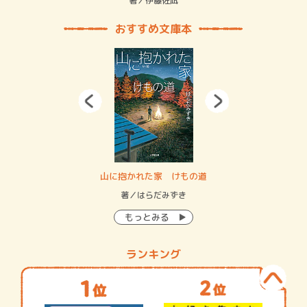
緒
著／伊藤佐凪
著／
おすすめ文庫本
・システム
山に抱かれた家 けもの道
神
イン…
著／はらだみずき
著
もっとみる
ランキング