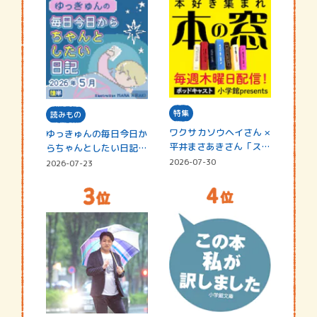
特集
読みもの
ワクサカソウヘイさん ×
ゆっきゅんの毎日今日か
平井まさあきさん「スペ
らちゃんとしたい日記
シャ…
☆202…
2026-07-30
2026-07-23