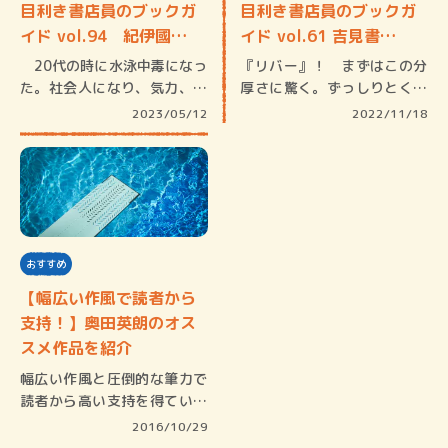
目利き書店員のブックガ
目利き書店員のブックガ
イド vol.94 紀伊國…
イド vol.61 吉見書…
20代の時に水泳中毒になっ
『リバー』！ まずはこの分
た。社会人になり、気力、体
厚さに驚く。ずっしりとくる
力のな…
重さは電…
2023/05/12
2022/11/18
おすすめ
【幅広い作風で読者から
支持！】奥田英朗のオス
スメ作品を紹介
幅広い作風と圧倒的な筆力で
読者から高い支持を得ている
奥田英朗…
2016/10/29