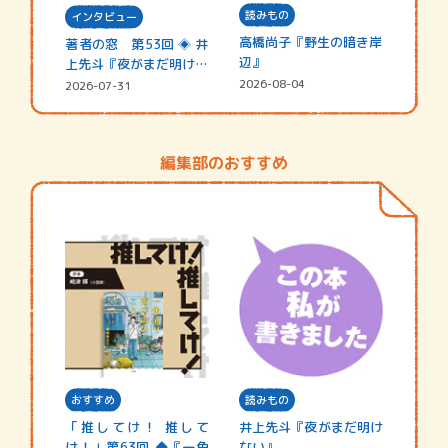
読みもの
インタビュー
高橋尚子『野生の暗き岸
著者の窓 第53回 ◈ 井
辺』
上先斗『夜がまだ明けな
い』
2026-08-04
2026-07-31
編集部のおすすめ
おすすめ
読みもの
「推してけ！ 推して
井上先斗『夜がまだ明け
け！」第63回 ◆『一角
ない』