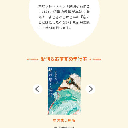
大ヒットミステリ『探偵小石は恋
しない』待望の続編が本誌に登
場！ まさきとしかさんの「私の
ことは話したくない」も前号に続
いて特別掲載します。
新刊＆おすすめ単行本
 二重拘束の…
星の集う場所
記憶