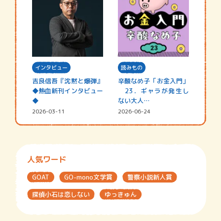
インタビュー
読みもの
吉良信吾『沈黙と爆弾』
辛酸なめ子「お金入門」
◆熱血新刊インタビュー
23．ギャラが発生し
◆
ない大人…
2026-03-11
2026-06-24
人気ワード
GOAT
GO-mono文学賞
警察小説新人賞
探偵小石は恋しない
ゆっきゅん