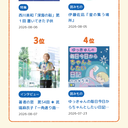
読みもの
特集
伊藤佐凪『星の集う場
西川美和「深海の船」第
所』
１回 置いてきた子供
2026-08-05
2026-08-06
読みもの
インタビュー
ゆっきゅんの毎日今日か
著者の窓 第54回 ◈ 武
らちゃんとしたい日記
塙麻衣子『一角通り商店
☆202…
街の…
2026-07-23
2026-08-07