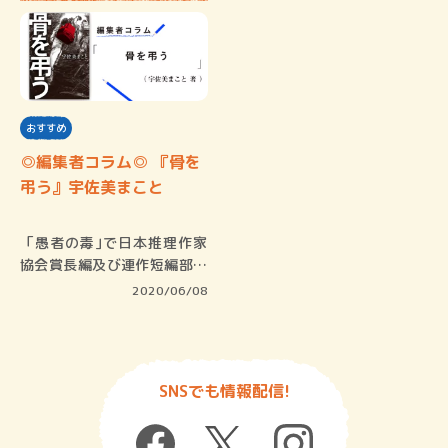
おすすめ
◎編集者コラム◎ 『骨を
弔う』宇佐美まこと
「愚者の毒｣で日本推理作家
協会賞長編及び連作短編部門
を受賞し…
2020/06/08
SNSでも情報配信!