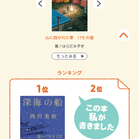
・システム
山に抱かれた家 けもの道
神
イン…
著／はらだみずき
著
もっとみる
ランキング