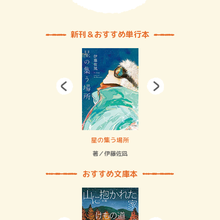
新刊＆おすすめ単行本
 二重拘束の…
星の集う場所
記憶
緒
著／伊藤佐凪
著／
おすすめ文庫本