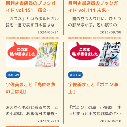
目利き書店員のブックガ
目利き書店員のブックガ
イド vol.151 精文…
イド vol.111 未来…
「カフネ」というポルトガル
靄の立つ入り江に、ひとつ
語を一言で表す日本語はない
の影が浮かぶ。短い眠りの間
らしい。…
に、網戸…
2024/06/21
2023/09/08
読みもの
読みもの
宇佐美まこと『鳥啼き魚
宇佐美まこと『ボニン浄
の目は泪』
土』
消えゆくものと残るもの こ
「ボニン」の島 小笠原 ず
の小説は、ある落日の華族を
っとずっと小笠原諸島のこと
描いたも…
が気…
2023/07/19
2020/06/16