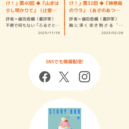
け！」第40回 ◆『山ぎは
け！」第32回 ◆『神無島
少し明かりて』（辻堂ゆ
のウラ』（あさのあつ
め…
こ・…
評者＝藤田香織（書評家）
評者＝藤田香織（書評家）
不便で何もない「ふるさと」
胸に深く突き刺さる〝凄
への思い…
味〟 あぁ、…
2023/11/18
2023/02/28
SNSでも情報配信!