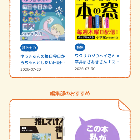
特集
読みもの
ワクサカソウヘイさん ×
ゆっきゅんの毎日今日か
平井まさあきさん「スペ
らちゃんとしたい日記
シャ…
☆202…
2026-07-30
2026-07-23
編集部のおすすめ