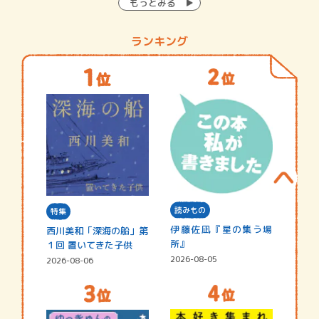
もっとみる
ランキング
読みもの
特集
伊藤佐凪『星の集う場
西川美和「深海の船」第
所』
１回 置いてきた子供
2026-08-05
2026-08-06