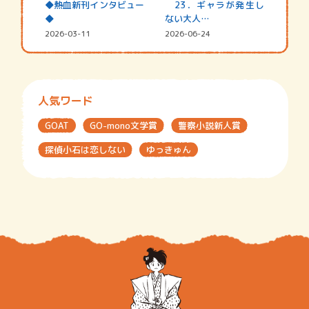
◆熱血新刊インタビュー
23．ギャラが発生し
◆
ない大人…
2026-03-11
2026-06-24
人気ワード
GOAT
GO-mono文学賞
警察小説新人賞
探偵小石は恋しない
ゆっきゅん