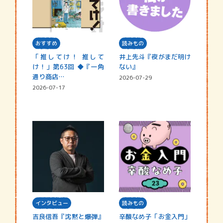
おすすめ
読みもの
「推してけ！ 推して
井上先斗『夜がまだ明け
け！」第63回 ◆『一角
ない』
通り商店…
2026-07-29
2026-07-17
インタビュー
読みもの
吉良信吾『沈黙と爆弾』
辛酸なめ子「お金入門」