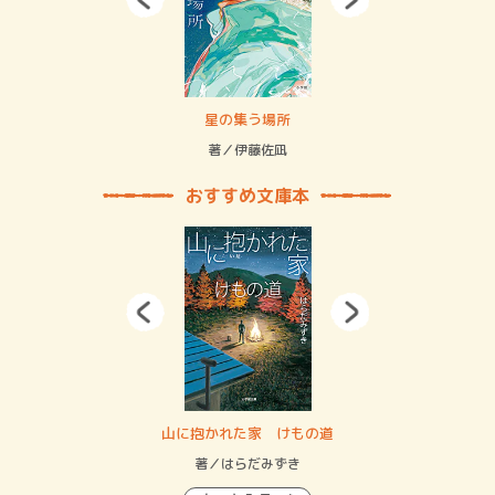
 二重拘束の…
星の集う場所
記憶
緒
著／伊藤佐凪
著／
おすすめ文庫本
・システム
山に抱かれた家 けもの道
神
イン…
著／はらだみずき
著