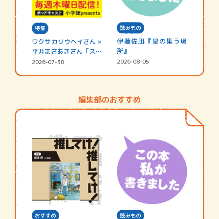
読みもの
特集
伊藤佐凪『星の集う場
ワクサカソウヘイさん ×
所』
平井まさあきさん「スペ
シャ…
2026-08-05
2026-07-30
編集部のおすすめ
おすすめ
読みもの