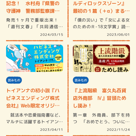
記念！ 水村舟『県警の
ルディロックスゾーン』
守護神 警務部監察課訟
最初の１篇（＋α）まるご
務係…
と…
発売１ヶ月で重版出来！
「僕の災い」で「女による女
「週刊文春」「共同通信」
のためのＲ-18文学賞」読者
「週刊ダイヤ…
賞を受…
2024/03/15
2023/06/01
読みもの
読みもの
トイアンナの初小説『ハ
『上流階級 富久丸百貨
ピネスエンディング株式
店外商部 Ⅳ』冒頭ため
会社』Web限定オリジナ
し読み！
ル…
就活本や恋愛指南書など、
第一章 外商員、部下を持
マルチに活躍するトイアンナ
つ 「おめでとう、ついに年
初の小説…
商三億行き…
2023/04/11
2022/11/24