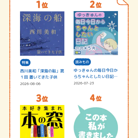
読みもの
特集
ゆっきゅんの毎日今日か
西川美和「深海の船」第
らちゃんとしたい日記
１回 置いてきた子供
☆202…
2026-07-23
2026-08-06