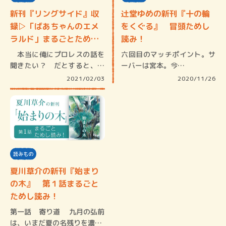
新刊『リングサイド』収
辻堂ゆめの新刊『十の輪
録▷「ばあちゃんのエメ
をくぐる』 冒頭ためし
ラルド」まるごとためし
読み！
読み…
本当に俺にプロレスの話を
六回目のマッチポイント。サ
聞きたい？ だとすると、ば
ーバーは宮本。今…
あちゃん…
2021/02/03
2020/11/26
読みもの
夏川草介の新刊『始まり
の木』 第１話まるごと
ためし読み！
第一話 寄り道 九月の弘前
は、いまだ夏の名残りを濃…