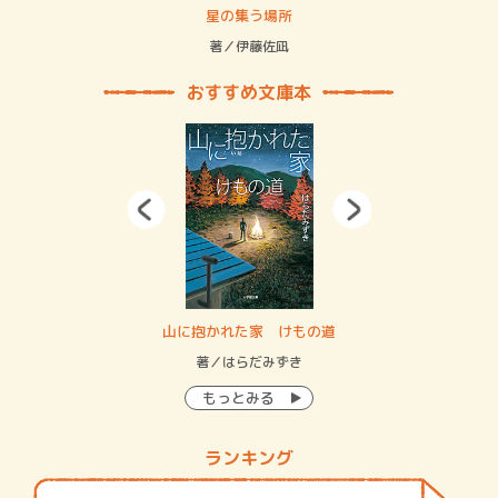
 二重拘束の…
星の集う場所
記憶
緒
著／伊藤佐凪
著／
おすすめ文庫本
・システム
山に抱かれた家 けもの道
神
イン…
著／はらだみずき
著
もっとみる
ランキング