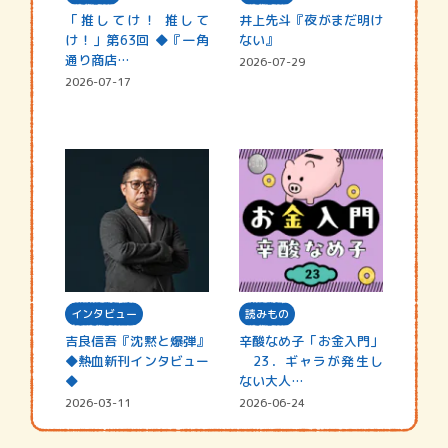
「推してけ！ 推して
井上先斗『夜がまだ明け
け！」第63回 ◆『一角
ない』
通り商店…
2026-07-29
2026-07-17
インタビュー
読みもの
吉良信吾『沈黙と爆弾』
辛酸なめ子「お金入門」
◆熱血新刊インタビュー
23．ギャラが発生し
◆
ない大人…
2026-03-11
2026-06-24