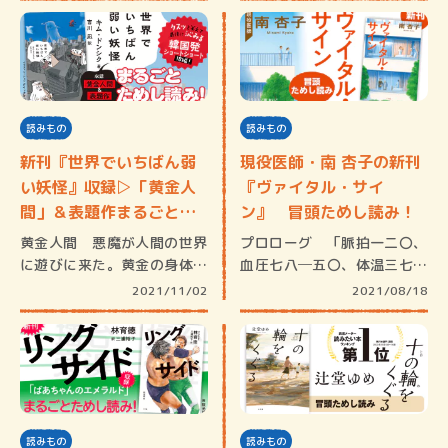
読みもの
読みもの
新刊『世界でいちばん弱
現役医師・南 杏子の新刊
い妖怪』収録▷「黄金人
『ヴァイタル・サイ
間」＆表題作まるごとた
ン』 冒頭ためし読み！
めし…
黄金人間 悪魔が人間の世界
プロローグ 「脈拍一二〇、
に遊びに来た。黄金の身体を
血圧七八─五〇、体温三七度
持った悪…
二分、呼…
2021/11/02
2021/08/18
読みもの
読みもの