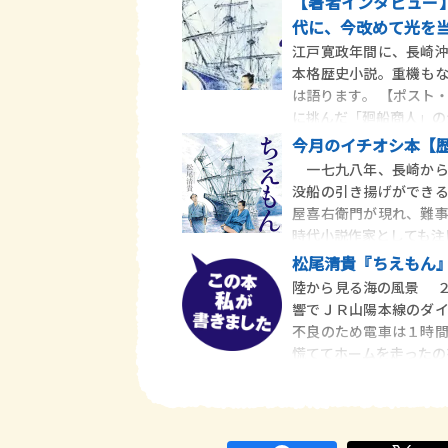
【著者インタビュー
代に、今改めて光を
江戸寛政年間に、長崎
本格歴史小説。重機も
は語ります。 【ポスト
に挑んだ「廻船商人」の
今月のイチオシ本【
一七九八年、長崎から
没船の引き揚げができ
屋喜右衛門が現れ、難
時代小説作家としても注
松尾清貴『ちえもん
陸から見る海の風景 
響でＪＲ山陽本線のダ
不良のため電車は１時
慌ててホームを走ったの