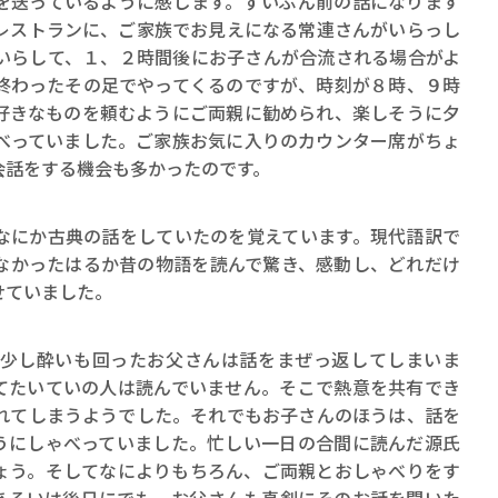
を送っているように感じます。ずいぶん前の話になります
ロボット・イン・ザ・シ
レストランに、ご家族でお見えになる常連さんがいらっし
著／デボラ・イン…
いらして、１、２時間後にお子さんが合流される場合がよ
終わったその足でやってくるのですが、時刻が８時、９時
好きなものを頼むようにご両親に勧められ、楽しそうに夕
べっていました。ご家族お気に入りのカウンター席がちょ
会話をする機会も多かったのです。
にか古典の話をしていたのを覚えています。現代語訳で
なかったはるか昔の物語を読んで驚き、感動し、どれだけ
せていました。
少し酔いも回ったお父さんは話をまぜっ返してしまいま
てたいていの人は読んでいません。そこで熱意を共有でき
れてしまうようでした。それでもお子さんのほうは、話を
うにしゃべっていました。忙しい一日の合間に読んだ源氏
ょう。そしてなによりもちろん、ご両親とおしゃべりをす