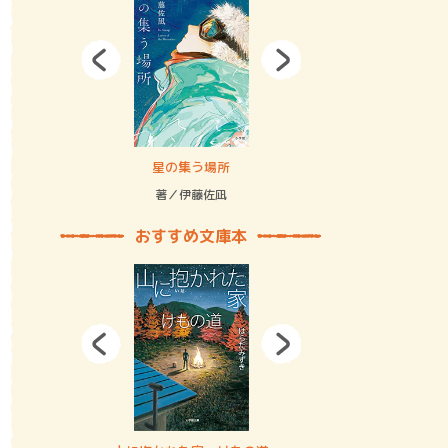
拘束の…
星の集う場所
記憶とツリ
著／伊藤佐凪
著／何 致
おすすめ文庫本