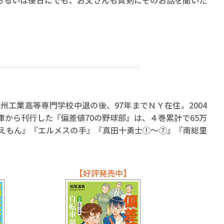
あるいは後日にでも、お父さんも真剣にそのお話を聞いた
九州工業高等専門学校中退の後、97年までＮＹ在住。2004
文庫から刊行した『偏差値70の野球部』は、４巻累計で65万
ちえもん』『エルメスの手』『真田十勇士①～⑦』『南総里
【好評発売中】