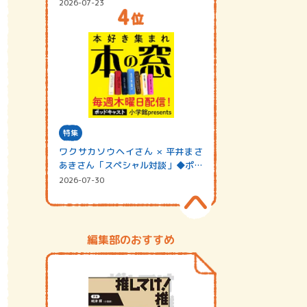
2026-07-23
特集
ワクサカソウヘイさん × 平井まさ
あきさん「スペシャル対談」◆ポッ
ドキャスト…
2026-07-30
編集部のおすすめ