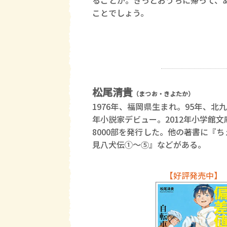
ることが。きっとおうちに帰って、
ことでしょう。
松尾清貴
（まつお・きよたか）
1976年、福岡県生まれ。95年、北
年小説家デビュー。2012年小学館
8000部を発行した。他の著書に『
見八犬伝①～⑤』などがある。
【好評発売中】