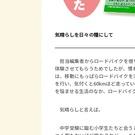
気晴らしを日々の糧にして
担当編集者からロードバイクを借り
体験させてもらうためでしたが、慣
は、移動にもっぱらロードバイクを
を行い、気付くと60kmほど走って
を悩ませる生活のなか、ロードバイ
気晴らしと言えば。
中学受験に臨む小学生たちと会うと