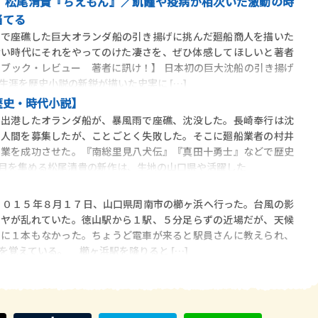
】松尾清貴『ちえもん』／飢饉や疫病が相次いだ激動の時
当てる
沖で座礁した巨大オランダ船の引き揚げに挑んだ廻船商人を描いた
ない時代にそれをやってのけた凄さを、ぜひ体感してほしいと著者
・ブック・レビュー 著者に訊け！】 日本初の巨大沈船の引き揚げ
生涯を歴史小説の新鋭が描いた史実に […]
歴史・時代小説】
出港したオランダ船が、暴風雨で座礁、沈没した。長崎奉行は沈
る人間を募集したが、ことごとく失敗した。そこに廻船業者の村井
事業を成功させた。『南総里見八犬伝』『真田十勇士』などで歴史
目を集める松尾清貴の新作は、生地の山口県や活躍した
』
２０１５年８月１７日、山口県周南市の櫛ヶ浜へ行った。台風の影
イヤが乱れていた。徳山駅から１駅、５分足らずの近場だが、天候
間に１本もなかった。ちょうど電車が来ると駅員さんに教えられ、
を覚えている。 櫛ヶ浜駅を降りると […]