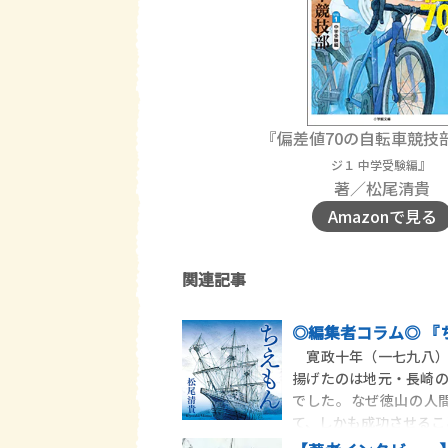
『偏差値70の自転車競技
』
ジ１ 中学受験編
著／松尾清貴
Amazonで見る
関連記事
◎編集者コラム◎ 『
寛政十年（一七九八）
揚げたのは地元・長崎
でした。なぜ徳山の人
て、しかも成功させるこ