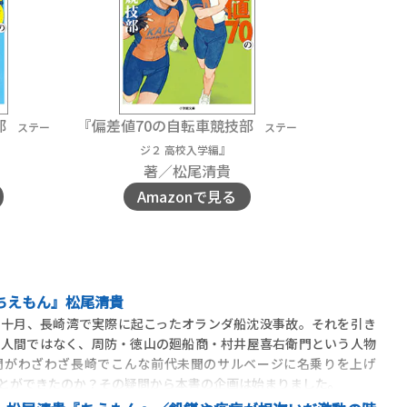
部
『偏差値70の自転車競技部
ステー
ステー
』
ジ２ 高校入学編
著／松尾清貴
Amazonで見る
ちえもん』松尾清貴
十月、長崎湾で実際に起こったオランダ船沈没事故。それを引き
の人間ではなく、周防・徳山の廻船商・村井屋喜右衛門という人物
間がわざわざ長崎でこんな前代未聞のサルベージに名乗りを上げ
とができたのか？その疑問から本書の企画は始まりました。