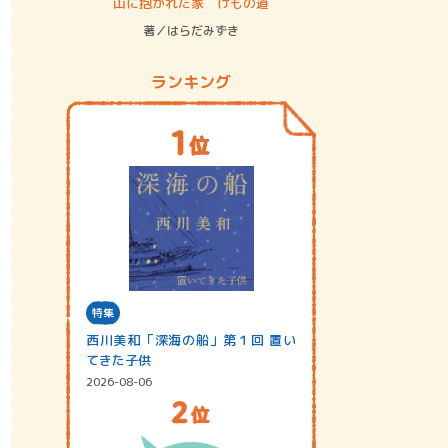
ステム
山に抱かれた家 けもの道
神無島
著／はらだみずき
著／あさ
ランキング
特集
西川美和「深海の船」第１回 置い
てきた子供
2026-08-06