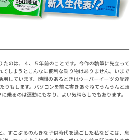
賞金稼ぎスリーサム！ 二重
著／川瀬七緒
たのは、４、５年前のことです。今作の執筆に先立って
れてしまうとこんなに便利な乗り物はありません。いまで
活用しています。時間のあるときはウーバーイーツの配達
いたりもします。パソコンを前に書きあぐねてうんうんと頭
クに乗るのは運動にもなり、よい気晴らしでもあります。
、すこぶるのんきな子供時代を過ごした私などには、息