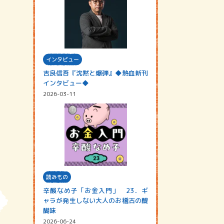
インタビュー
吉良信吾『沈黙と爆弾』◆熱血新刊
インタビュー◆
2026-03-11
読みもの
辛酸なめ子「お金入門」 23．ギ
ャラが発生しない大人のお稽古の醍
醐味
2026-06-24