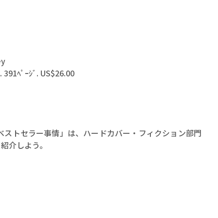
ey
. 391ﾍﾟｰｼﾞ. US$26.00
賞金稼ぎスリーサム！ 二重
著／川瀬七緒
ベストセラー事情」は、ハードカバー・フィクション部門
）を紹介しよう。