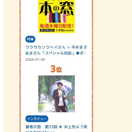
特集
ワクサカソウヘイさん × 平井まさ
あきさん「スペシャル対談」◆ポッ
ドキャスト…
2026-07-30
インタビュー
著者の窓 第53回 ◈ 井上先斗『夜