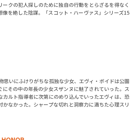
リークの犯人探しのために独自の行動をとらざるを得なく
想像を絶した陰謀。「スコット・ハーヴァス」シリーズ15
、物思いにふけりがちな孤独な少女、エヴィ・ボイドは公園
ぐにその中の年長の少女スザンヌに魅了されていった。ス
なカルト指導者に次第にのめり込んでいったエヴィは、恐
付かなかった。シャープな切れと洞察力に満ちた心理スリ
D HONOR