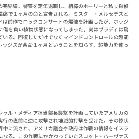
ロボット・イン・ザ・シ
の完結編。警察を定年退職し、相棒のホーリーと私立探偵
著／デボラ・イン…
臓癌で１ヶ月の命と宣告される。ミスター・メルセデスと
ドは前作でロックコンサートの爆破を計画したが、ホッジ
に傷を負い植物状態になってしまった。実はブラディは驚
ている。回復しただけでなくマインドコントロールの超能
ホッジスが余命１ヶ月ということを知らず、超能力を使っ
ーシャル・メディア担当部長襲撃を計画していたアメリカの
実行の直前に逆に攻撃され壊滅的打撃を受けた。その惨状
界中に流され、アメリカ議会や政府は作戦の情報をイスラ
になる。この作戦にかかわっていたスコット・ハーヴァス