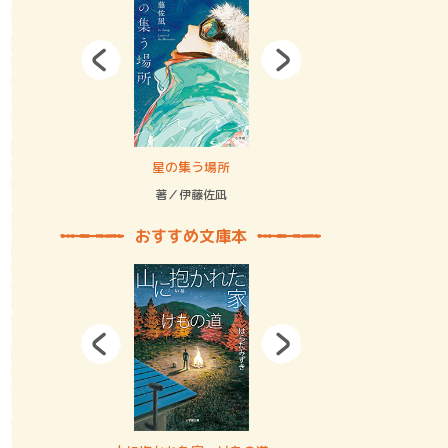
拘束の…
星の集う場所
記憶とツリ
著／伊藤佐凪
著／何 致
おすすめ文庫本