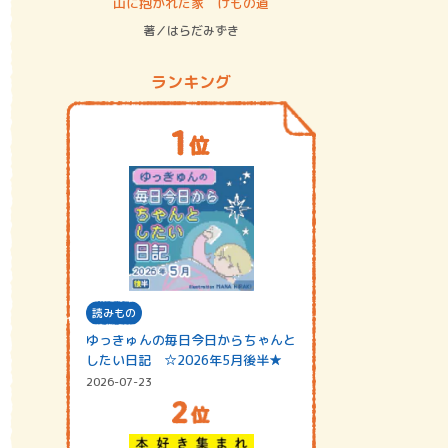
ステム
山に抱かれた家 けもの道
神無島
著／はらだみずき
著／あさ
ランキング
読みもの
ゆっきゅんの毎日今日からちゃんと
したい日記 ☆2026年5月後半★
2026-07-23