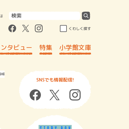
は
くわしく探す
インタビュー
特集
小学館文庫
第8回】
SNSでも情報配信!
を
】