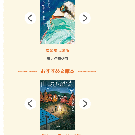
拘束の…
星の集う場所
記憶とツリ
著／伊藤佐凪
著／何 致
おすすめ文庫本