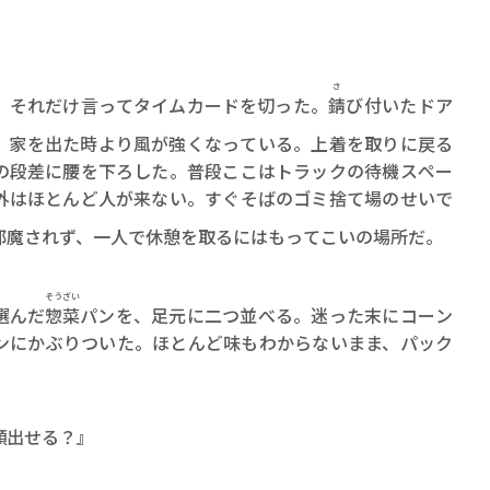
ロボット・イン・ザ・シ
著／デボラ・イン…
さ
、それだけ言ってタイムカードを切った。
錆
び付いたドア
、家を出た時より風が強くなっている。上着を取りに戻る
の段差に腰を下ろした。普段ここはトラックの待機スペー
外はほとんど人が来ない。すぐそばのゴミ捨て場のせいで
邪魔されず、一人で休憩を取るにはもってこいの場所だ。
そうざい
選んだ
惣菜
パンを、足元に二つ並べる。迷った末にコーン
ンにかぶりついた。ほとんど味もわからないまま、パック
顔出せる？』