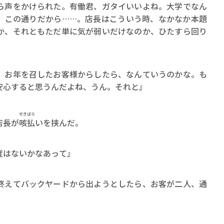
声をかけられた。有働君、ガタイいいよね。大学でなん
、この通りだから……。店長はこういう時、なかなか本題
か、それともただ単に気が弱いだけなのか、ひたすら回り
、お年を召したお客様からしたら、なんていうのかな。も
安心すると思うんだよね、うん。それと』
せきばら
店長が
咳払
いを挟んだ。
度はないかなあって』
えてバックヤードから出ようとしたら、お客が二人、通