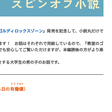
ゴルディロックスゾーン
』発売を記念して、小説丸だけで
賞金稼ぎスリーサム！ 二重
す！ お話はそれぞれで完結しているので、『教室のゴ
でも安心してご覧いただけますが、本編読後の方がより楽
著／川瀬七緒
する大学生の男の子のお話です。
うどう
ゆう
る日の
有働
優
）