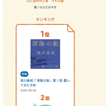
ステム
山に抱かれた家 けもの道
神無島
著／はらだみずき
著／あさ
ランキング
特集
西川美和「深海の船」第１回 置い
てきた子供
2026-08-06