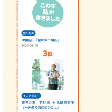
読みもの
伊藤佐凪『星の集う場所』
2026-08-05
インタビュー
著者の窓 第54回 ◈ 武塙麻衣子
『一角通り商店街のこと』