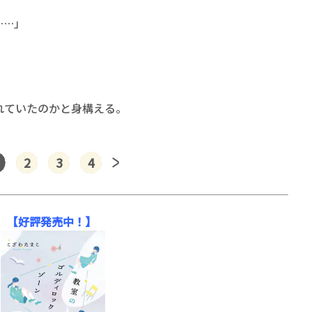
……」
ていたのかと身構える。
2
3
4
【好評発売中！】