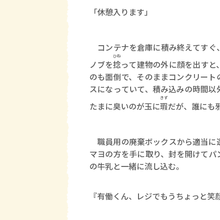
「休憩入ります」
コンテナを倉庫に積み終えてすぐ
ひね
ノブを
捻
って建物の外に顔を出すと
のも面倒で、そのままコンクリート
スになっていて、積み込みの時間以
きず
たまに臭いのが玉に
瑕
だが、誰にも
職員用の廃棄ボックスから適当に
マヨの方を手に取り、封を開けてパ
の牛乳と一緒に流し込む。
『有働くん、レジでもうちょっと笑