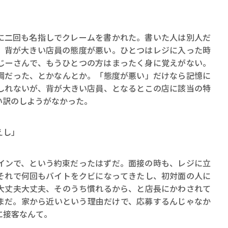
二回も名指しでクレームを書かれた。書いた人は別人だ
。背が大きい店員の態度が悪い。ひとつはレジに入った時
じーさんで、もうひとつの方はまったく身に覚えがない。
調だった、とかなんとか。「態度が悪い」だけなら記憶に
しれないが、背が大きい店員、となるとこの店に該当の特
い訳のしようがなかった。
えし」
ンで、という約束だったはずだ。面接の時も、レジに立
それで何回もバイトをクビになってきたし、初対面の人に
大丈夫大丈夫、そのうち慣れるから、と店長にかわされて
まだ。家から近いという理由だけで、応募するんじゃなか
に接客なんて。