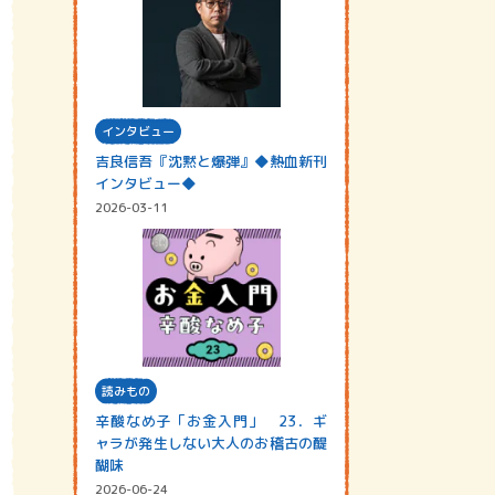
インタビュー
吉良信吾『沈黙と爆弾』◆熱血新刊
インタビュー◆
2026-03-11
読みもの
辛酸なめ子「お金入門」 23．ギ
ャラが発生しない大人のお稽古の醍
醐味
2026-06-24