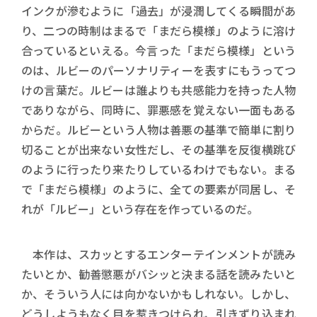
インクが滲むように「過去」が浸潤してくる瞬間があ
り、二つの時制はまるで「まだら模様」のように溶け
合っているといえる。今言った「まだら模様」という
のは、ルビーのパーソナリティーを表すにもうってつ
けの言葉だ。ルビーは誰よりも共感能力を持った人物
でありながら、同時に、罪悪感を覚えない一面もある
からだ。ルビーという人物は善悪の基準で簡単に割り
切ることが出来ない女性だし、その基準を反復横跳び
のように行ったり来たりしているわけでもない。まる
で「まだら模様」のように、全ての要素が同居し、そ
れが「ルビー」という存在を作っているのだ。
本作は、スカッとするエンターテインメントが読み
たいとか、勧善懲悪がバシッと決まる話を読みたいと
か、そういう人には向かないかもしれない。しかし、
どうしようもなく目を惹きつけられ、引きずり込まれ