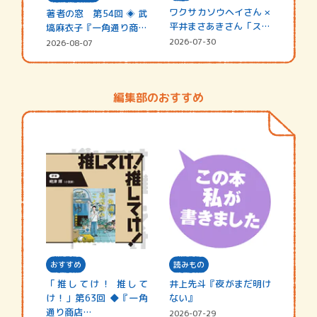
ワクサカソウヘイさん ×
著者の窓 第54回 ◈ 武
平井まさあきさん「スペ
塙麻衣子『一角通り商店
シャ…
街の…
2026-07-30
2026-08-07
編集部のおすすめ
おすすめ
読みもの
「推してけ！ 推して
井上先斗『夜がまだ明け
け！」第63回 ◆『一角
ない』
通り商店…
2026-07-29