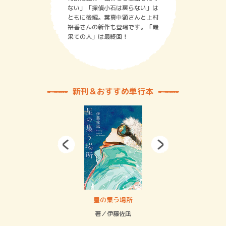
ない」「探偵小石は戻らない」は
ともに後編。葉真中顕さんと上村
裕香さんの新作も登場です。「最
果ての人」は最終回！
新刊＆おすすめ単行本
 二重拘束の…
星の集う場所
記憶
緒
著／伊藤佐凪
著／