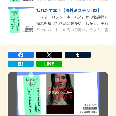
で、三人の共著者──フラン・ワイルド
言葉で語ってほしい。そう呼びかけてペー
採れたて本！【海外ミステリ#03】
ジを開けば、十二歳の少年、テッドはユー
シャーロック・ホームズ。かの名探偵に
モラスに語り始める。シヴォーン・ダウド
憧れを捧げた作品は数多い。しかし、それ
『ロンドン・アイの謎』（東京創元社）
だけにハードルの高い分野だ。今また、香
は、子供の視線から見た瑞々しい景色と、
港とインド、二つの場所から時を同じくし
家族についての悩み
て、ホームズへの新たなるラブレターが届
いた。前者は莫理斯『辮髪のシャーロッ
ク・ホームズ 神探福邇の事件簿』、ホー
ムズの事件と香港の時代性をクロスさせ
て、原典を一風変わっ