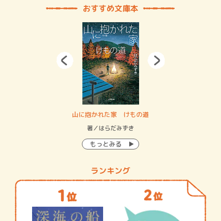
おすすめ文庫本
・システム
山に抱かれた家 けもの道
神
イン…
著／はらだみずき
著
もっとみる
ランキング