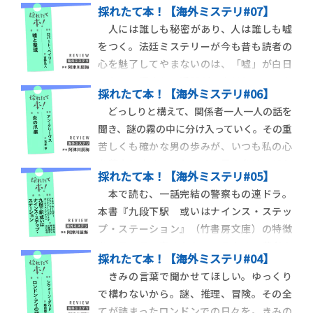
採れたて本！【海外ミステリ#07】
人には誰しも秘密があり、人は誰しも嘘
をつく。法廷ミステリーが今も昔も読者の
心を魅了してやまないのは、「嘘」が白日
のもとに晒される瞬間が、やはり一つのカ
採れたて本！【海外ミステリ#06】
タルシスであるからだろう。ロバート・ベイ
どっしりと構えて、関係者一人一人の話を
リーの最新刊『嘘と聖域』（小学館文庫）
聞き、謎の霧の中に分け入っていく。その重
は、「嘘」について描かれた法廷ミステリ
苦しくも確かな男の歩みが、いつも私の心
ーである。本書はベイリーが過去に展開し
を夢中にさせてきた。その男の名は、ジミ
た法廷ミステリ
採れたて本！【海外ミステリ#05】
ー・ペレス。イギリス最北端の地、シェト
本で読む、一話完結の警察もの連ドラ。
ランド地方の警部である。東京創元社から
本書『九段下駅 或いはナインス・ステッ
刊行のアン・クリーヴス『炎の爪痕』は、
プ・ステーション』（竹書房文庫）の特徴
ペレスを主人公とした〈シェトランド四重
を一言で言い表すなら、こうなる。著者の
奏〉シリーズ
採れたて本！【海外ミステリ#04】
一人であるＳＦ作家、マルカ・オールダー
きみの言葉で聞かせてほしい。ゆっくり
のウェブサイトによれば、ポッドキャスト
で構わないから。謎、推理、冒険。その全
サービスである Serial Box（今は Realm）
てが詰まったロンドンでの日々を。きみの