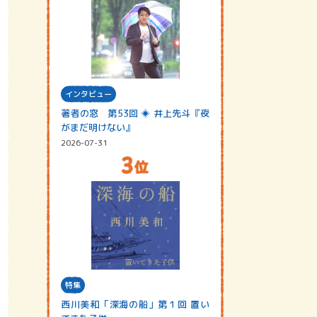
インタビュー
著者の窓 第53回 ◈ 井上先斗『夜
がまだ明けない』
2026-07-31
特集
西川美和「深海の船」第１回 置い