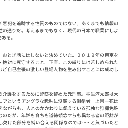
ロボット・イン・ザ・シ
。
著／デボラ・イン…
悪犯を追跡する性質のものではない。あくまでも情報の
述の通りだ。考えるまでもなく、現代の日本で職業にしよ
である。
おとぎ話にはしないと決めていた。２０１９年の東京を
を絶対に死守すること。正直、この縛りには苦しめられた
ほど自己主張の激しい登場人物を生み出すことには成功し
介護をするために警察を辞めた元刑事。桐生淳太郎は大
ニアというアングラな趣味に没頭する倒錯者。上園一花は
えながらも、人とのかかわりに飢えている孤独な狩猟免許
むのだが、年齢も育ちも道徳観念すらも異なる者の距離が
し欠けた部分を補い合える関係なのでは……と気づいたと