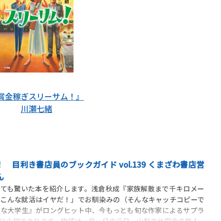
賞金稼ぎスリーサム！』
川瀬七緒
 目利き書店員のブックガイド vol.139 くまざわ書店営
ん
ても驚いた本を紹介します。浅倉秋成『家族解散まで千キロメー
「こんな就活はイヤだ！」でお馴染みの（そんなキャッチコピーで
きな大学生』がロングヒット中、今もっとも旬な作家によるサプラ
リ小説であります。物語は一月一日の元日、山梨の片田舎の無人