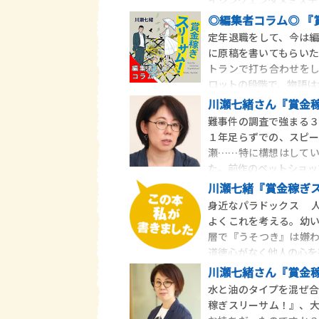
◎編集者コラム◎ 『
定年退職をして、今は
に原稿を書いてもらい
トランで打ち合わせを
ロットの段階で、物語は
川瀬七緒さん『賞金
難事件の調査で強まる３
１年足らずでの、スピー
瀬……特に構想はして
た。前作のペットショッ
川瀬七緒『賞金稼ぎ
身近なパラドックス 
よくこれを考える。幼
層で『うそつき』は嫌
道徳心がなく他人の心を
川瀬七緒さん『賞金
水と油のタイプを混ぜ合
稼ぎスリーサム！』、