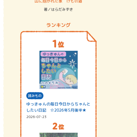
ステム
山に抱かれた家 けもの道
神無島
著／はらだみずき
著／あさ
ランキング
読みもの
ゆっきゅんの毎日今日からちゃんと
したい日記 ☆2026年5月後半★
2026-07-23