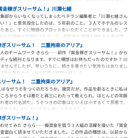
賞金稼ぎスリーサム！』川瀬七緒
編集部からいなくなってしまったベテラン編集者と「川瀬七緒さん
たい！」と意気投合したのは、５年前のこと。３人でホテルのレス
したあと、すぐに物語のプロットをいただくことができました。プ
かなり詳細まで設計されていて、個性的な登場人物たちも完成度
稼ぎスリーサム！ 二重拘束のアリア』
人のチームワーク きらら……前作『賞金稼ぎスリーサム！』から
ディな続刊となります。すでに構想はお持ちだったのですか？ 川
いませんでしたが、早いうちに、続きを書きたい気持ちはありまし
プ放火事件から、ある程度の時間が経 […]
スリーサム！ 二重拘束のアリア』
人はなぜうそをつくのだろうか。唐突だが、作品を創るときに私は
いころからうそは悪だと再三にわたって教えられ、ほとんどの年齢
われ者の代名詞だ。うそつきの印象はといえば小ずるくて邪悪で、
平気でないがしろにできる救いようのな […]
稼ぎスリーサム！』
わせてみた きらら……報奨金を狙う３人組の活躍を描いた『賞金
大変面白く読ませていただきました。この作品の構想は、以前から