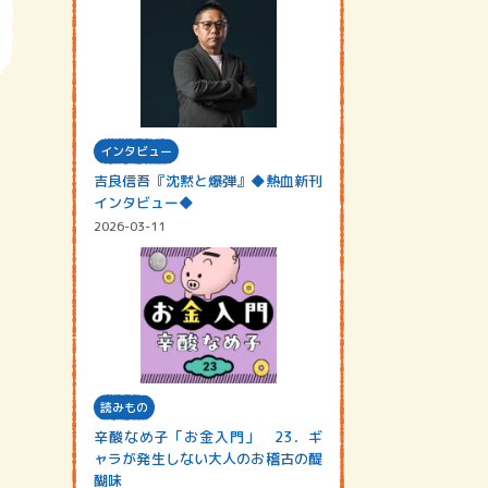
インタビュー
吉良信吾『沈黙と爆弾』◆熱血新刊
インタビュー◆
2026-03-11
読みもの
辛酸なめ子「お金入門」 23．ギ
ャラが発生しない大人のお稽古の醍
醐味