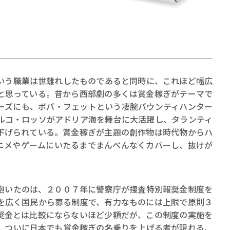
う職業は世離れしたものであると同時に、これほど幅広
賞金稼ぎスリーサム！ 二重
と思っている。昔から西部劇の多くは賞金稼ぎがテーマで
著／川瀬七緒
ーズにも、ボバ・フェットという凄腕バウンティハンター
ルコ・ロッソがアドリア海を舞台に大活躍し、タランティ
下げられている。賞金稼ぎが主題の創作物は時代物からハ
ニメやゲームにいたるまでまんべんなくカバーし、抜けが
いたのは、２００７年に警察庁が捜査特別報奨金制度を
を広く国民から募る制度で、有力なものには上限で原則３
奨金とは比較にならないほど少額だが、この制度の実施を
。ついに日本でも賞金稼ぎの名乗りを上げる者が現れる、