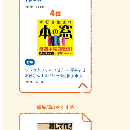
てきた子供
2026-08-06
特集
ワクサカソウヘイさん × 平井まさ
あきさん「スペシャル対談」◆ポッ
ドキャスト…
2026-07-30
編集部のおすすめ