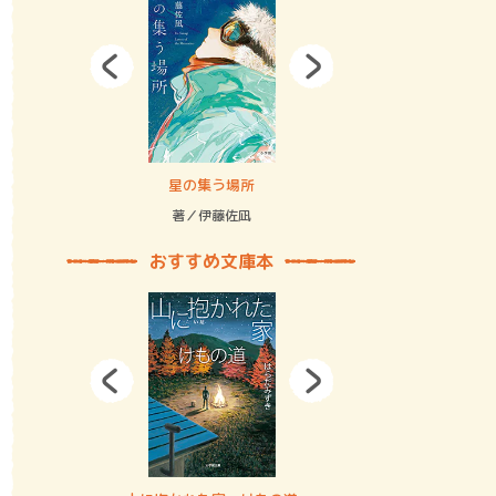
拘束の…
星の集う場所
記憶とツリ
著／伊藤佐凪
著／何 致
おすすめ文庫本