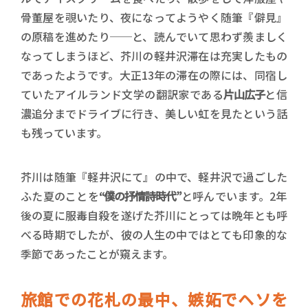
骨董屋を覗いたり、夜になってようやく随筆『僻見』
の原稿を進めたり──と、読んでいて思わず羨ましく
なってしまうほど、芥川の軽井沢滞在は充実したもの
であったようです。大正13年の滞在の際には、同宿し
ていたアイルランド文学の翻訳家である
片山広子
と信
濃追分までドライブに行き、美しい虹を見たという話
も残っています。
芥川は随筆『軽井沢にて』の中で、軽井沢で過ごした
ふた夏のことを
“僕の抒情詩時代”
と呼んでいます。2年
後の夏に服毒自殺を遂げた芥川にとっては晩年とも呼
べる時期でしたが、彼の人生の中ではとても印象的な
季節であったことが窺えます。
旅館での花札の最中、嫉妬でヘソを