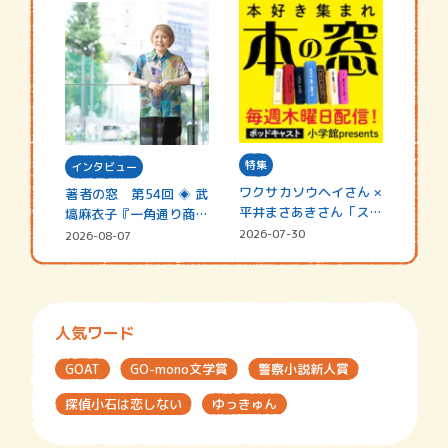
特集
インタビュー
ワクサカソウヘイさん ×
著者の窓 第54回 ◈ 武
平井まさあきさん「スペ
塙麻衣子『一角通り商店
シャ…
街の…
2026-07-30
2026-08-07
人気ワード
GOAT
GO-mono文学賞
警察小説新人賞
探偵小石は恋しない
ゆっきゅん