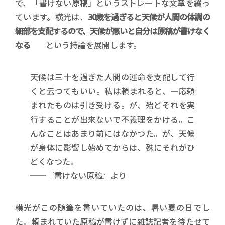
で、「書けない原稿」というストレートな文章を綴っ
ています。横光は、
30歳を過ぎると天候が人間の体調の
細部を支配するので、天候が悪いと自分は原稿が書けなく
なる
──という持論を展開します。
天候は三十を過ぎた人間の運命を支配して行
くと云つてもいい。私は頼まれると、一応頼
まれたものは引き受ける。が、殆どそれを実
行することが出来ないで不義理をかける。こ
んなことはあまり前にはなかつた。が、天候
が身体に影響し始めてからは、殊にそれがひ
どくなつた。
──『書けない原稿』より
横光がこの随筆を書いていたのは、暑い夏の日でし
た。頼まれていた原稿が書けずに雑誌記者を待たせて