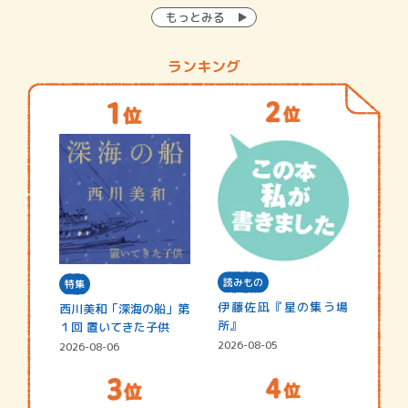
もっとみる
ランキング
読みもの
特集
伊藤佐凪『星の集う場
西川美和「深海の船」第
所』
１回 置いてきた子供
2026-08-05
2026-08-06