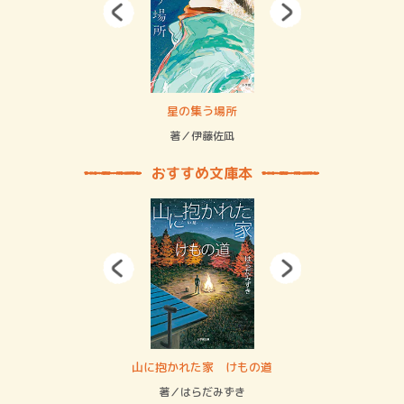
賞金稼ぎスリーサム！ 二重拘束の…
星の集う場所
記憶
緒
著／伊藤佐凪
著／
おすすめ文庫本
・システム
山に抱かれた家 けもの道
神
イン…
著／はらだみずき
著