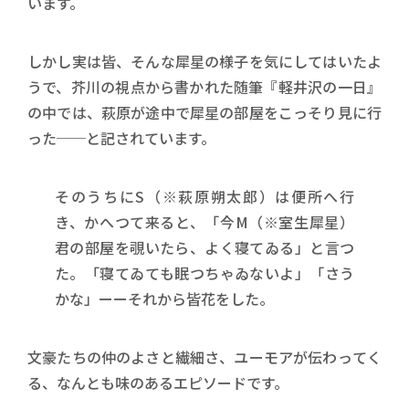
います。
しかし実は皆、そんな犀星の様子を気にしてはいたよ
うで、芥川の視点から書かれた随筆『軽井沢の一日』
の中では、萩原が途中で犀星の部屋をこっそり見に行
った──と記されています。
そのうちにS（※萩原朔太郎）は便所へ行
き、かへつて来ると、「今M（※室生犀星）
君の部屋を覗いたら、よく寝てゐる」と言つ
た。「寝てゐても眠つちゃゐないよ」「さう
かな」ーーそれから皆花をした。
文豪たちの仲のよさと繊細さ、ユーモアが伝わってく
る、なんとも味のあるエピソードです。