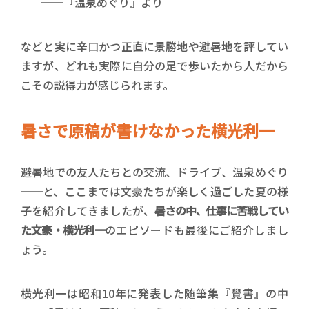
──『温泉めぐり』より
などと実に辛口かつ正直に景勝地や避暑地を評してい
ますが、どれも実際に自分の足で歩いたから人だから
こその説得力が感じられます。
暑さで原稿が書けなかった横光利一
避暑地での友人たちとの交流、ドライブ、温泉めぐり
──と、ここまでは文豪たちが楽しく過ごした夏の様
子を紹介してきましたが、
暑さの中、仕事に苦戦してい
た文豪・横光利一
のエピソードも最後にご紹介しまし
ょう。
横光利一は昭和10年に発表した随筆集『覺書』の中