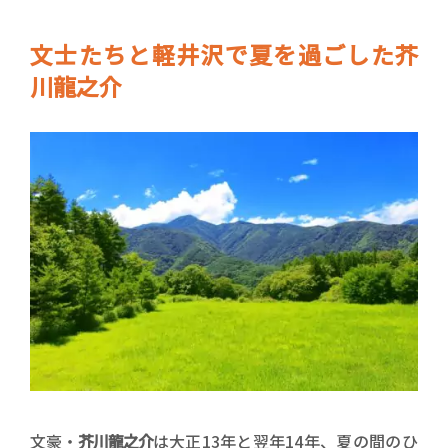
文士たちと軽井沢で夏を過ごした芥
川龍之介
文豪・
芥川龍之介
は大正13年と翌年14年、夏の間のひ