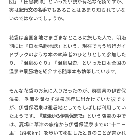
団』『田舎教師』といった小説が有名な花袋ですが、
実は
紀行文の名手
でもあることはあまり知られていな
いのではないでしょうか。
花袋は全国各地さまざまなところに旅した人で、明治
期には『日本名勝地誌』という、現在で言う旅行ガイ
ドブックのような本の執筆者のひとりとして参加した
り、『温泉めぐり』『温泉周遊』といった日本全国の
温泉や景勝地を紹介する随筆本も執筆しています。
そんな花袋のお気に入りだったのが、群馬県の伊香保
温泉。季節を問わず温泉旅行に出かけていた彼です
が、伊香保温泉は避暑地としてもしばしば利用してい
たようです。
『草津から伊香保まで』
という随筆の中で
は、夏場に草津の旅宿から伊香保温泉までの“十二三
里”（約48km）を歩いて移動したときのことが書かれ