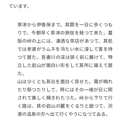
ています。
草津から伊香保まで。其間を一日に歩くつも
りで、今朝早く草津の旅宿を発つて来た。暮
阪の峠の上には、瀟洒な茶店があつて、其処
では老婆がラムネを冷たい水に浸して客を待
つて居た。吾妻川の渓は狭く前に展けて、特
立した岩山が面白い形をして其所に聳えて居
た。
山は少くとも其谷を面白く見せた。霧が晴れ
たり懸つたりして、時にはその一端が日に照
されて美しく輝きわたつた。峠から下りて行
く路は、其の岩山の麓をぐるりと廻つて、沢
渡の温泉の方へ出て行くやうになつてゐる。