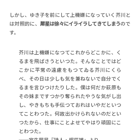
しかし、ゆき子を前にして上機嫌になっていく芥川と
は対照的に、
犀星は徐々にイライラしてきてしまう
ので
す。
芥川は上機嫌になつてこれからどこかに、く
るまを飛ばさうといつた。そんなことではど
こかに平常の遠慮をもつてゐる芥川にくら
べ、その日は少しも気を兼ねないで自分でく
るまを言ひつけたりした。僕は何だか萩原も
その妹まですつかり奪られたやうな気がし出
し、やきもちも手伝つておれはいやだといつ
てことわつた。何故出かけられないのだとい
つたから、仕事にことよせてやはり頑固にこ
とわつた。
──室生犀星『詩人・堀辰雄』より