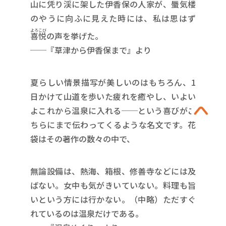
山に凭り渓に架した伊香保の人家が、蜃気楼
のやうに向ふに見えた時には、私は思はず
よろこび
喜悦
の声を挙げた。
──『草津から伊香保まで』より
夏らしい情景描写が美しいのはもちろん、1
日かけて山道を歩いた疲れを癒やし、いよい
よこれから温泉に入れる──という喜びがこ
ちらにまで伝わってくるような名文です。花
袋はその著作の数々の中で、
無論設備は、熱海、箱根、修善寺などには及
ばない。女中も気がきいていない。料理も旨
いという方には行かない。（中略）ただすぐ
れているのは温泉だけである。