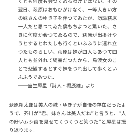
くとも何度も会つてゐるわけではない、その
翌日、萩原はおもひがけなく、一等大きい方
の妹さんのゆき子を伴つてゐたが、勿論萩原
一人だと思つてゐた僕もちよつと驚いた、さ
きに何度か会つてゐるので、萩原が出掛けや
うとするとわたしも行くといふふうに連れ立
つたものらしい、萩原は妹が四人もあつて四
人とも並外れて綺麗だつたから、鳥渡女のこ
とで悲観するとすぐ妹をつれ出して歩くとい
ふふうであつた。
──室生犀星『詩人・堀辰雄』より
萩原朔太郎は美人の妹・ゆき子が自慢の存在だったよ
うで、芥川が“君、妹さんは美人だね”と言うと、“人
の好いムシ歯を見せてくつくつと笑つた”と犀星は振
り返ります。