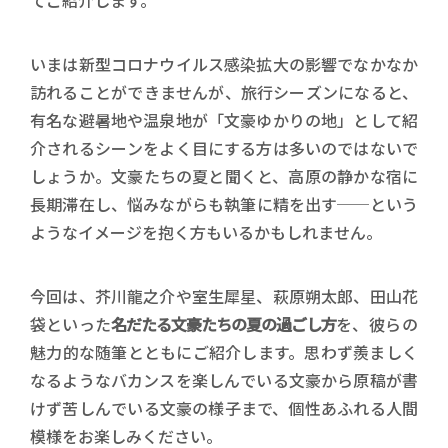
てご紹介します。
いまは新型コロナウイルス感染拡大の影響でなかなか
訪れることができませんが、旅行シーズンになると、
有名な避暑地や温泉地が「文豪ゆかりの地」として紹
介されるシーンをよく目にする方は多いのではないで
しょうか。文豪たちの夏と聞くと、高原の静かな宿に
長期滞在し、悩みながらも執筆に精を出す──という
ようなイメージを抱く方もいるかもしれません。
今回は、芥川龍之介や室生犀星、萩原朔太郎、田山花
袋といった
名だたる文豪たちの夏の過ごし方
を、彼らの
魅力的な随筆とともにご紹介します。思わず羨ましく
なるようなバカンスを楽しんでいる文豪から原稿が書
けず苦しんでいる文豪の様子まで、個性あふれる人間
模様をお楽しみください。