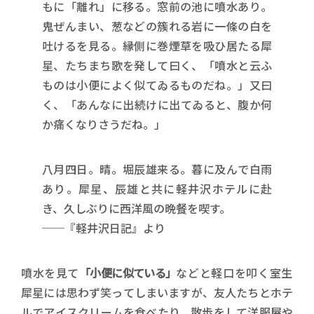
もに「離れ」に移る。窓前の池に噴水あり。
鬼ぜんまい、葱などの簇れる岩に一條の白を
吐けるを見る。縁側に巻煙草を吸ひ居たる犀
星、たちまち歌を発して曰く、「噴水と云ふ
ものは小便によく似てゐるものだね。」又曰
く、「あんなに出続けに出てゐると、腹か何
か痛くなりさうだね。」
八月四日。晴。堀辰雄来る。暮に及んで白雨
あり。犀星、辰雄と共に軽井沢ホテルに赴
き、久しぶりに西洋風の晩餐を喫す。
──『軽井沢日記』より
噴水を見て
「小便に似ている」
などと軽口を叩く室生
犀星には思わず笑ってしまいますが、友人たちとホテ
ルでアイスクリームを食べたり、散歩をして洋服屋や