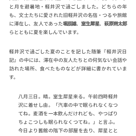
と月を避暑地・軽井沢で過ごしました。どちらの年
も、文士たちに愛された旧軽井沢の名宿・つるや旅館
に滞在し、友人であった
堀辰雄
、
室生犀星
、
萩原朔太郎
らとともに夏を楽しんでいます。
軽井沢で過ごした夏のことを記した随筆『軽井沢日
記』の中には、滞在中の友人たちとの何気ない会話や
訪れた場所、食べたものなどが詳細に書かれていま
す。
八月三日。晴。室生犀星来る。午前四時軽井
沢に着せし由。「汽車の中で眠られなくなつ
てね。麦酒を一本飲んだけれども、やつぱり
ちょこつしも眠られなくつてね。」と言ふ。
今日より舊館の階下の部屋を去り、犀星とと