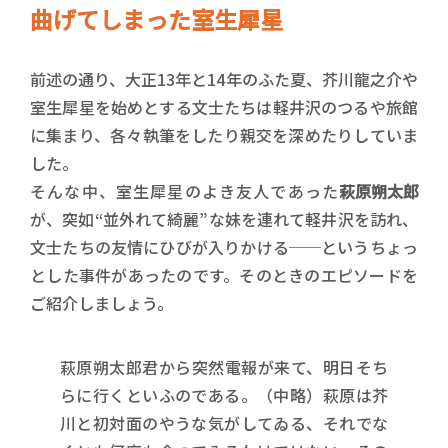
曲げてしまった室生犀星
前述の通り、大正13年と14年のふた夏、芥川龍之介や
室生犀星を始めとする文士たちは軽井沢のつるや旅館
に集まり、各々執筆をしたり親交を深めたりしていま
した。
そんな中、室生犀星のよき友人であった
萩原朔太郎
が、突如“並外れて綺麗”な妹を連れて軽井沢を訪れ、
文士たちの友情にひびが入りかける──というちょっ
とした事件があったのです。そのときのエピソードを
ご紹介しましょう。
萩原朔太郎君から突然電報が来て、明日そち
らに行くといふのである。（中略）萩原は芥
川と初対面のやうな気がしてゐる、それでな