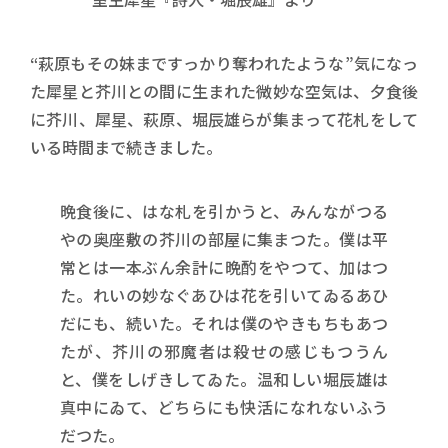
“萩原もその妹まですっかり奪われたような”気になっ
た犀星と芥川との間に生まれた微妙な空気は、夕食後
に芥川、犀星、萩原、堀辰雄らが集まって花札をして
いる時間まで続きました。
晩食後に、はな札を引かうと、みんながつる
やの奥座敷の芥川の部屋に集まつた。僕は平
常とは一本ぶん余計に晩酌をやつて、加はつ
た。れいの妙なぐあひは花を引いてゐるあひ
だにも、続いた。それは僕のやきもちもあつ
たが、芥川の邪魔者は殺せの感じもつうん
と、僕をしげきしてゐた。温和しい堀辰雄は
真中にゐて、どちらにも快活になれないふう
だつた。