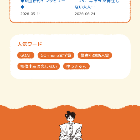
◆熱血新刊インタビュー
23．ギャラが発生し
◆
ない大人…
2026-03-11
2026-06-24
人気ワード
GOAT
GO-mono文学賞
警察小説新人賞
探偵小石は恋しない
ゆっきゅん