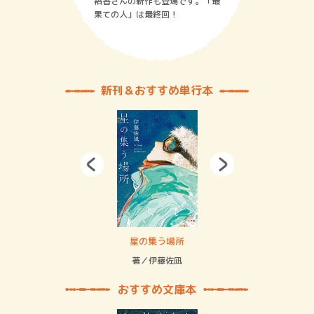
裕香さんの新作も登場です。「最
果ての人」は最終回！
新刊＆おすすめ単行本
 二重拘束の…
星の集う場所
記憶
緒
著／伊藤佐凪
著／
おすすめ文庫本