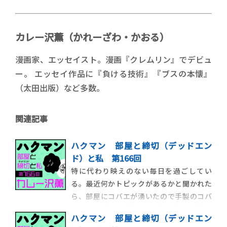
カレー沢薫（かれーざわ・かおる）
漫画家、エッセイスト。漫画『クレムリン』でデビュ
ー。 エッセイ作品に『負ける技術』『ブスの本懐』
（太田出版）など多数。
関連記事
ハクマン 部屋と締切（デッドエン
ド）と私 第166回
特に代わり映えのない毎日を過ごしてい
る。最近何かトピックがあるかと聞かれた
ら、部屋にコバエが湧いたので手製のコバ
エトラップを仕掛けたら割と取れて嬉し
ハクマン 部屋と締切（デッドエン
い、という話をしだす程度には特筆するこ