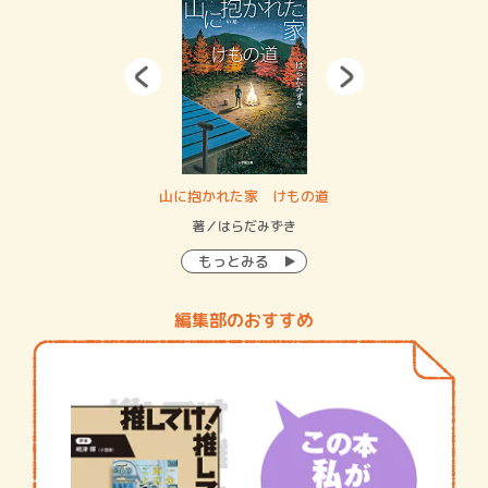
・システム
山に抱かれた家 けもの道
神
イン…
著／はらだみずき
著
もっとみる
編集部のおすすめ