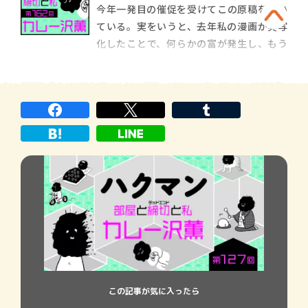
今年一発目の催促を受けてこの原稿を書い
も始められるということだ。そもそも漫画
ている。実をいうと、去年私の漫画が実写
業界は学校教育や一般的企業とは相容れな
化したことで、何らかの富が発生し、もう
かった奴の集合
一生働かなくて良くなるのではと思ってい
た。一生と言わなくてもしばらくの余裕が
発生すると予想し、周囲には「３年は休
む」と宣言しまくっていたのだが、現実は
今のまま３年休むと栄養失調などにより永
遠の休息が訪れるた
この記事が気に入ったら