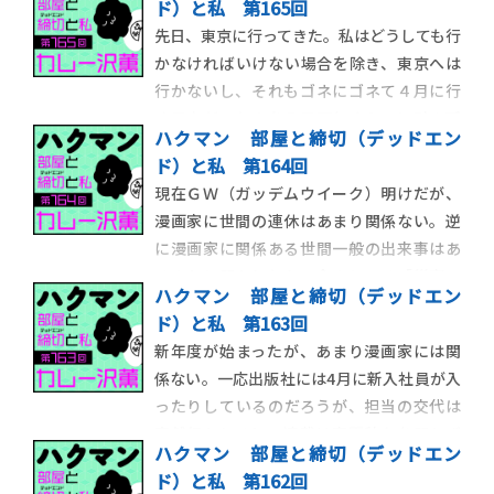
ド）と私 第165回
とがない。だが、今朝起きたら、トラップ
先日、東京に行ってきた。私はどうしても行
自体が腐ってコバエのキャンプ地になってい
かなければいけない場合を除き、東京へは
たので、やはり人生のスパイスは、与えら
行かないし、それもゴネにゴネて４月に行
れるのを待つのでは
く予定だったのを５月下旬ぐらいに引き延
ハクマン 部屋と締切（デッドエン
ばす。ついに万策尽きて行くことになった
ド）と私 第164回
としても、用が済んだらすぐ帰るので、東京
現在ＧＷ（ガッデムウイーク）明けだが、
滞在時間が飛行機に乗っている時間より短
漫画家に世間の連休はあまり関係ない。逆
いことすらある。今回はＳ（hit）学館の用
に漫画家に関係ある世間一般の出来事はあ
であり、
るのかと問われたら、今のところ「災害」
ハクマン 部屋と締切（デッドエン
以外は思いつかない。ＧＷが無関係という
ド）と私 第163回
ことは、その後にやってくるらしい五月病
新年度が始まったが、あまり漫画家には関
も無縁である。しかし、そうした季節病に
係ない。一応出版社には4月に新入社員が入
無縁ということは「オールシーズンいつで
ったりしているのだろうが、担当の交代は
も病める」という
突然行われるし、連載は春夏秋冬を問わず
ハクマン 部屋と締切（デッドエン
に終わる。だが逆にいえば、春を待たずに
ド）と私 第162回
担当が飛んでくれるし、連載はどの時期で