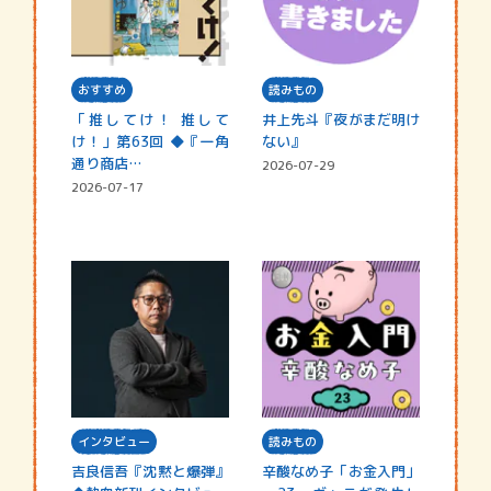
おすすめ
読みもの
「推してけ！ 推して
井上先斗『夜がまだ明け
け！」第63回 ◆『一角
ない』
通り商店…
2026-07-29
2026-07-17
インタビュー
読みもの
吉良信吾『沈黙と爆弾』
辛酸なめ子「お金入門」