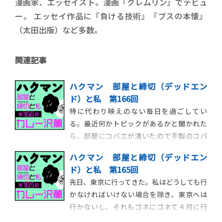
漫画家、エッセイスト。漫画『クレムリン』でデビュ
ー。 エッセイ作品に『負ける技術』『ブスの本懐』
（太田出版）など多数。
関連記事
ハクマン 部屋と締切（デッドエン
ド）と私 第166回
特に代わり映えのない毎日を過ごしてい
る。最近何かトピックがあるかと聞かれた
ら、部屋にコバエが湧いたので手製のコバ
エトラップを仕掛けたら割と取れて嬉し
ハクマン 部屋と締切（デッドエン
い、という話をしだす程度には特筆するこ
ド）と私 第165回
とがない。だが、今朝起きたら、トラップ
先日、東京に行ってきた。私はどうしても行
自体が腐ってコバエのキャンプ地になってい
かなければいけない場合を除き、東京へは
たので、やはり人生のスパイスは、与えら
行かないし、それもゴネにゴネて４月に行
れるのを待つのでは
く予定だったのを５月下旬ぐらいに引き延