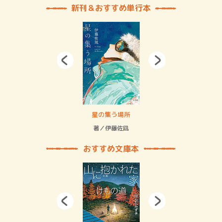
新刊＆おすすめ単行本
 二重拘束の…
星の集う場所
記憶
緒
著／伊藤佐凪
著／
おすすめ文庫本