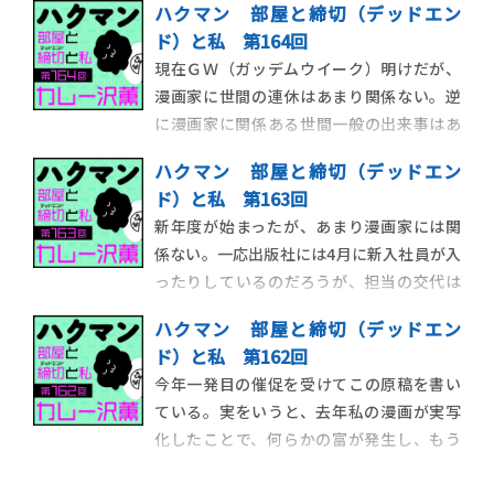
ハクマン 部屋と締切（デッドエン
ばす。ついに万策尽きて行くことになった
ド）と私 第164回
としても、用が済んだらすぐ帰るので、東京
現在ＧＷ（ガッデムウイーク）明けだが、
滞在時間が飛行機に乗っている時間より短
漫画家に世間の連休はあまり関係ない。逆
いことすらある。今回はＳ（hit）学館の用
に漫画家に関係ある世間一般の出来事はあ
であり、
るのかと問われたら、今のところ「災害」
ハクマン 部屋と締切（デッドエン
以外は思いつかない。ＧＷが無関係という
ド）と私 第163回
ことは、その後にやってくるらしい五月病
新年度が始まったが、あまり漫画家には関
も無縁である。しかし、そうした季節病に
係ない。一応出版社には4月に新入社員が入
無縁ということは「オールシーズンいつで
ったりしているのだろうが、担当の交代は
も病める」という
突然行われるし、連載は春夏秋冬を問わず
ハクマン 部屋と締切（デッドエン
に終わる。だが逆にいえば、春を待たずに
ド）と私 第162回
担当が飛んでくれるし、連載はどの時期で
今年一発目の催促を受けてこの原稿を書い
も始められるということだ。そもそも漫画
ている。実をいうと、去年私の漫画が実写
業界は学校教育や一般的企業とは相容れな
化したことで、何らかの富が発生し、もう
かった奴の集合
一生働かなくて良くなるのではと思ってい
た。一生と言わなくてもしばらくの余裕が