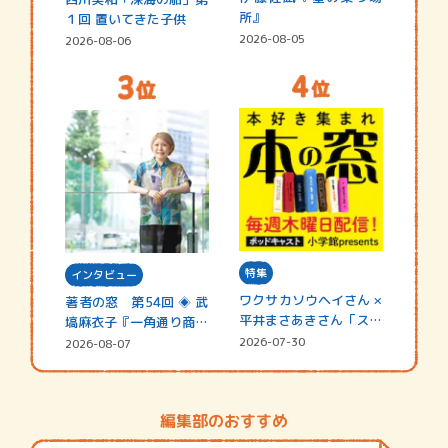
所』
１回 置いてきた子供
2026-08-05
2026-08-06
特集
インタビュー
ワクサカソウヘイさん ×
著者の窓 第54回 ◈ 武
平井まさあきさん「スペ
塙麻衣子『一角通り商店
シャ…
街の…
2026-07-30
2026-08-07
編集部のおすすめ