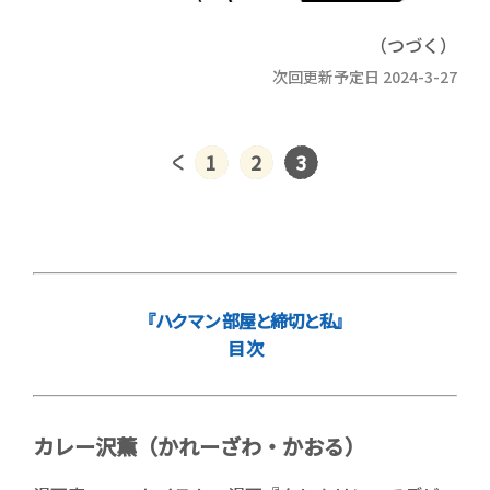
（つづく）
次回更新予定日 2024-3-27
1
2
3
『ハクマン 部屋と締切と私』
目 次
カレー沢薫（かれーざわ・かおる）