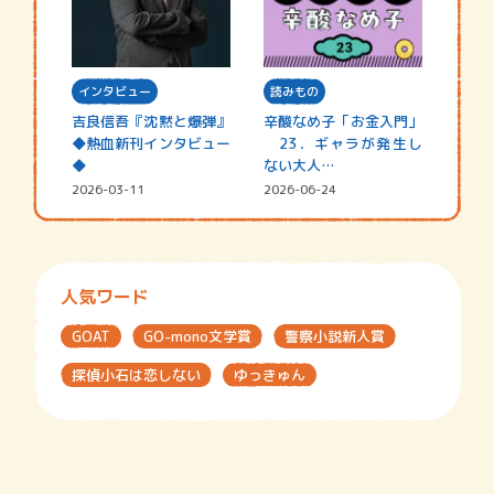
インタビュー
読みもの
吉良信吾『沈黙と爆弾』
辛酸なめ子「お金入門」
◆熱血新刊インタビュー
23．ギャラが発生し
◆
ない大人…
2026-03-11
2026-06-24
人気ワード
GOAT
GO-mono文学賞
警察小説新人賞
探偵小石は恋しない
ゆっきゅん