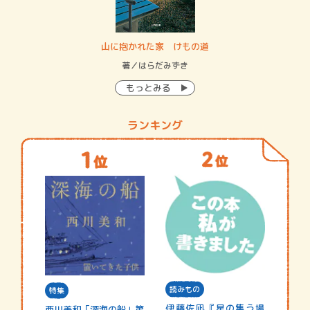
・システム
山に抱かれた家 けもの道
神
イン…
著／はらだみずき
著
もっとみる
ランキング
読みもの
特集
伊藤佐凪『星の集う場
西川美和「深海の船」第