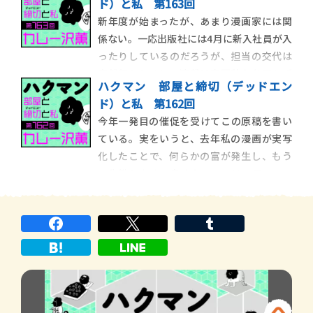
ド）と私 第163回
ことは、その後にやってくるらしい五月病
新年度が始まったが、あまり漫画家には関
も無縁である。しかし、そうした季節病に
係ない。一応出版社には4月に新入社員が入
無縁ということは「オールシーズンいつで
ったりしているのだろうが、担当の交代は
も病める」という
突然行われるし、連載は春夏秋冬を問わず
ハクマン 部屋と締切（デッドエン
に終わる。だが逆にいえば、春を待たずに
ド）と私 第162回
担当が飛んでくれるし、連載はどの時期で
今年一発目の催促を受けてこの原稿を書い
も始められるということだ。そもそも漫画
ている。実をいうと、去年私の漫画が実写
業界は学校教育や一般的企業とは相容れな
化したことで、何らかの富が発生し、もう
かった奴の集合
一生働かなくて良くなるのではと思ってい
た。一生と言わなくてもしばらくの余裕が
発生すると予想し、周囲には「３年は休
む」と宣言しまくっていたのだが、現実は
今のまま３年休むと栄養失調などにより永
遠の休息が訪れるた