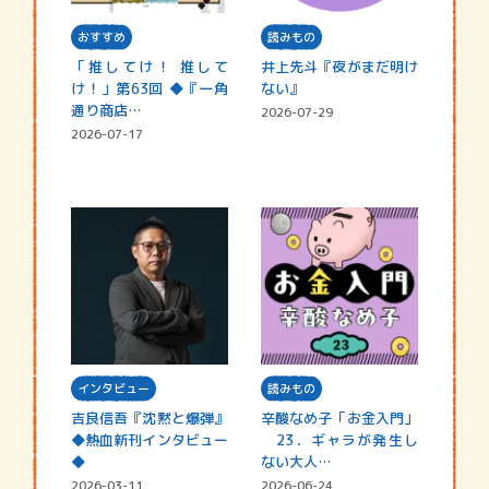
おすすめ
読みもの
「推してけ！ 推して
井上先斗『夜がまだ明け
け！」第63回 ◆『一角
ない』
通り商店…
2026-07-29
2026-07-17
インタビュー
読みもの
吉良信吾『沈黙と爆弾』
辛酸なめ子「お金入門」
◆熱血新刊インタビュー
23．ギャラが発生し
◆
ない大人…
2026-03-11
2026-06-24