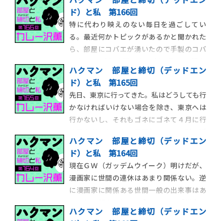
ド）と私 第166回
特に代わり映えのない毎日を過ごしてい
る。最近何かトピックがあるかと聞かれた
ら、部屋にコバエが湧いたので手製のコバ
エトラップを仕掛けたら割と取れて嬉し
ハクマン 部屋と締切（デッドエン
い、という話をしだす程度には特筆するこ
ド）と私 第165回
とがない。だが、今朝起きたら、トラップ
先日、東京に行ってきた。私はどうしても行
自体が腐ってコバエのキャンプ地になってい
かなければいけない場合を除き、東京へは
たので、やはり人生のスパイスは、与えら
行かないし、それもゴネにゴネて４月に行
れるのを待つのでは
く予定だったのを５月下旬ぐらいに引き延
ハクマン 部屋と締切（デッドエン
ばす。ついに万策尽きて行くことになった
ド）と私 第164回
としても、用が済んだらすぐ帰るので、東京
現在ＧＷ（ガッデムウイーク）明けだが、
滞在時間が飛行機に乗っている時間より短
漫画家に世間の連休はあまり関係ない。逆
いことすらある。今回はＳ（hit）学館の用
に漫画家に関係ある世間一般の出来事はあ
であり、
るのかと問われたら、今のところ「災害」
ハクマン 部屋と締切（デッドエン
以外は思いつかない。ＧＷが無関係という