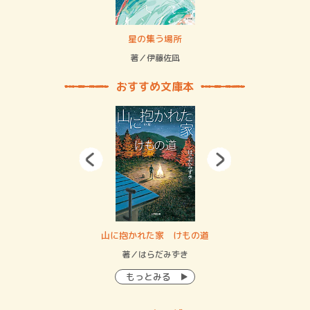
 二重拘束の…
星の集う場所
記憶
緒
著／伊藤佐凪
著／
おすすめ文庫本
・システム
山に抱かれた家 けもの道
神
イン…
著／はらだみずき
著
もっとみる