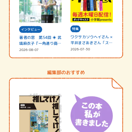
特集
インタビュー
ワクサカソウヘイさん ×
著者の窓 第54回 ◈ 武
平井まさあきさん「スペ
塙麻衣子『一角通り商店
シャ…
街の…
2026-07-30
2026-08-07
編集部のおすすめ