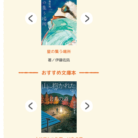
拘束の…
星の集う場所
記憶とツリ
著／伊藤佐凪
著／何 致
おすすめ文庫本