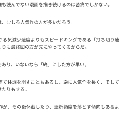
ロボット・イン・ザ・シ
誰も読んでない漫画を描き続けるのは苦痛でしかない。
著／デボラ・イン…
は、むしろ人気作の方が多いだろう。
やる気減少速度よりもスピードキングである「打ち切り速
よりも最終回の方が先にやってくるからだ。
であり、いないなら「終」にした方が早い。
ぎて体調を崩すこともあるし、逆に人気作を長く、そして
けたりもする。
作が、その後休載したり、更新頻度を落とす傾向もあるよ