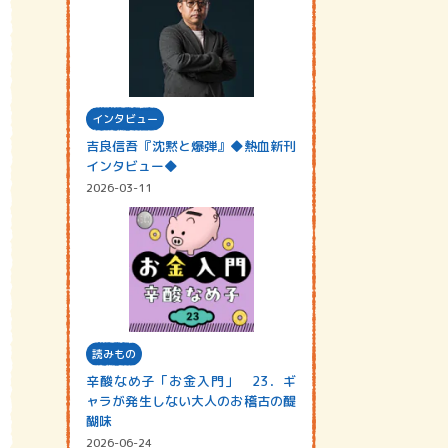
インタビュー
吉良信吾『沈黙と爆弾』◆熱血新刊
インタビュー◆
2026-03-11
読みもの
辛酸なめ子「お金入門」 23．ギ
ャラが発生しない大人のお稽古の醍
醐味
2026-06-24