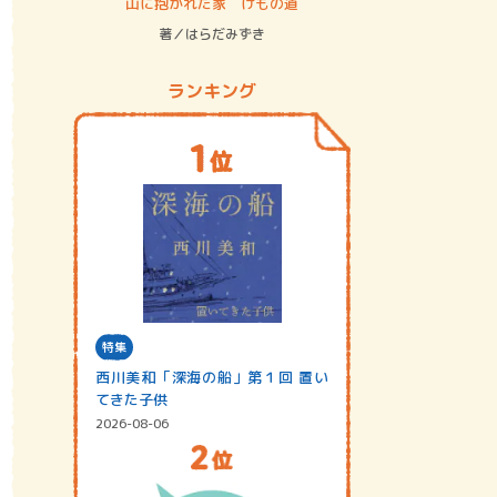
ステム
山に抱かれた家 けもの道
神無島
著／はらだみずき
著／あさ
ランキング
特集
西川美和「深海の船」第１回 置い
てきた子供
2026-08-06