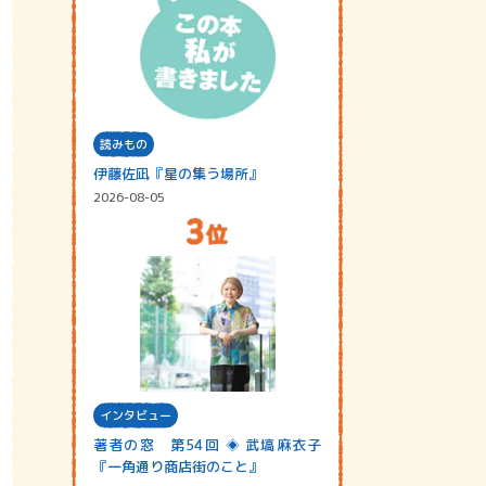
読みもの
伊藤佐凪『星の集う場所』
2026-08-05
インタビュー
著者の窓 第54回 ◈ 武塙麻衣子
『一角通り商店街のこと』