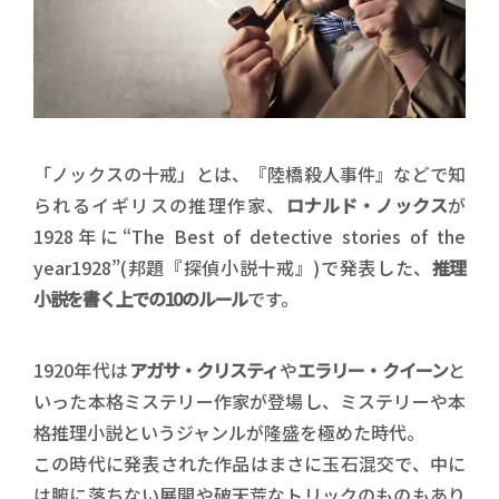
「ノックスの十戒」とは、『陸橋殺人事件』などで知
られるイギリスの推理作家、
ロナルド・ノックス
が
1928年に“The Best of detective stories of the
year1928”(邦題『探偵小説十戒』)で発表した、
推理
小説を書く上での10のルール
です。
1920年代は
アガサ・クリスティ
や
エラリー・クイーン
と
いった本格ミステリー作家が登場し、ミステリーや本
格推理小説というジャンルが隆盛を極めた時代。
この時代に発表された作品はまさに玉石混交で、中に
は腑に落ちない展開や破天荒なトリックのものもあり