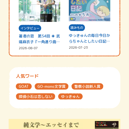
読みもの
インタビュー
ゆっきゅんの毎日今日か
著者の窓 第54回 ◈ 武
らちゃんとしたい日記
塙麻衣子『一角通り商店
☆202…
街の…
2026-07-23
2026-08-07
人気ワード
GOAT
GO-mono文学賞
警察小説新人賞
探偵小石は恋しない
ゆっきゅん