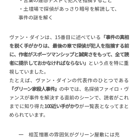
・言葉の連想テストで犯人を指摘すること
・土壇場で探偵があっさり暗号を解読して、
事件の謎を解く
ヴァン・ダインは、15番目に述べている
「事件の真相
を説く手がかりは、最後の章で探偵が犯人を指摘する前
に、作者がスポーツマンシップと誠実さをもって、全て読
者に提示しておかなければならない」
という点を特に重
視していました。
たとえば、ヴァン・ダインの代表作のひとつである
『グリーン家殺人事件』
の中では、名探偵ファイロ・ヴ
ァンスが事件を解決する直前のシーンで、読者がこれ
までに知り得た
100近い手がかり
が一覧表となってまと
められています。
一 相互憎悪の雰囲気がグリーン屋敷には充