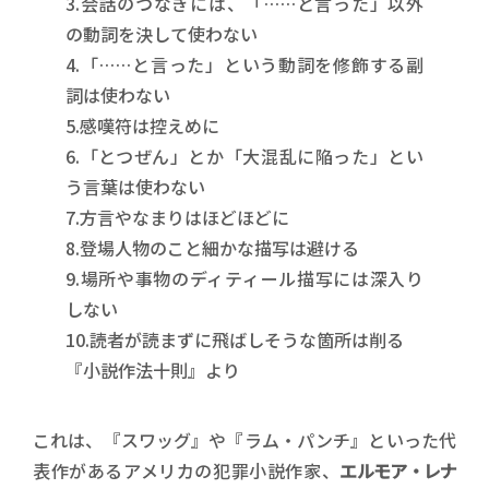
3.会話のつなぎには、「……と言った」以外
の動詞を決して使わない
4.「……と言った」という動詞を修飾する副
詞は使わない
5.感嘆符は控えめに
6.「とつぜん」とか「大混乱に陥った」とい
う言葉は使わない
7.方言やなまりはほどほどに
8.登場人物のこと細かな描写は避ける
9.場所や事物のディティール描写には深入り
しない
10.読者が読まずに飛ばしそうな箇所は削る
『小説作法十則』より
これは、『スワッグ』や『ラム・パンチ』といった代
表作があるアメリカの犯罪小説作家、
エルモア・レナ