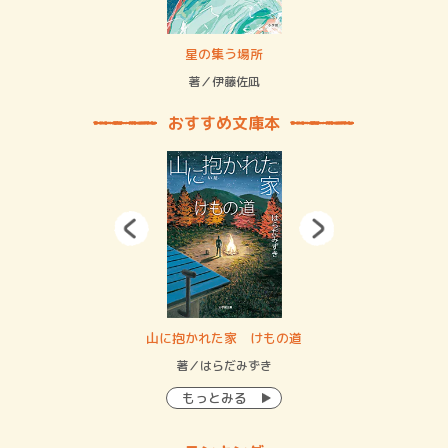
 二重拘束の…
星の集う場所
記憶
緒
著／伊藤佐凪
著／
おすすめ文庫本
・システム
山に抱かれた家 けもの道
神
イン…
著／はらだみずき
著
もっとみる