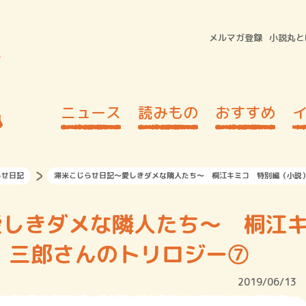
メルマガ登録
小説丸と
ニュース
読みもの
おすすめ
らせ日記
滞米こじらせ日記～愛しきダメな隣人たち～ 桐江キミコ 特別編（小説）
愛しきダメな隣人たち～ 桐江
 三郎さんのトリロジー⑦
2019/06/13