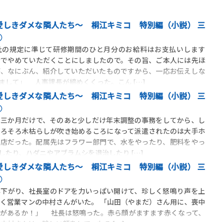
愛しきダメな隣人たち～ 桐江キミコ 特別編（小説） 三
⑥
社の規定に準じて研修期間のひと月分のお給料はお支払いします
けでやめていただくことにしましたので。その旨、ご本人には先ほ
が、なにぶん、紹介していただいたものですから、一応お伝えしな
まして」 人事課長が締めくくった。こん […]
愛しきダメな隣人たち～ 桐江キミコ 特別編（小説） 三
⑤
三か月だけで、そのあと少しだけ年末調整の事務をしてから、し
そろそろ木枯らしが吹き始めるころになって派遣されたのは大手ホ
ン店だった。配属先はフラワー部門で、水をやったり、肥料をやっ
したり、ハダニやアブラムシを退治したり […]
愛しきダメな隣人たち～ 桐江キミコ 特別編（小説） 三
④
下がり、社長室のドアを力いっぱい開けて、珍しく怒鳴り声を上
く営業マンの中村さんがいた。 「山田（やまだ）さん用に、喪中
つがあるか！」 社長は怒鳴った。赤ら顔がますます赤くなって、