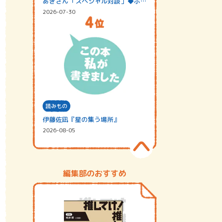
あきさん「スペシャル対談」◆ポッ
ドキャスト…
2026-07-30
読みもの
伊藤佐凪『星の集う場所』
2026-08-05
編集部のおすすめ