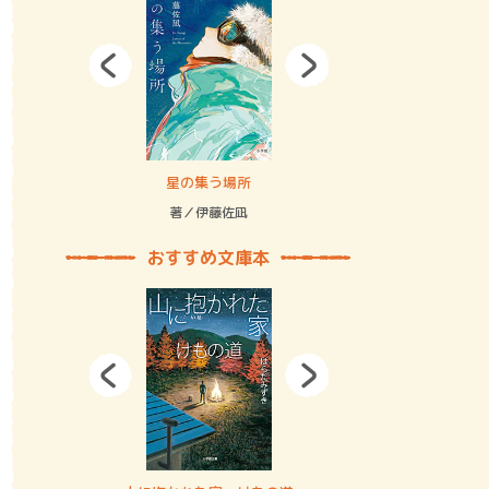
拘束の…
星の集う場所
記憶とツリ
著／伊藤佐凪
著／何 致
おすすめ文庫本