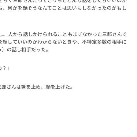
そらく三郎さんだってこっちとどんな話をしたらいいのか
ロボット・イン・ザ・シ
も、何かを話そうなんてことは思いもしなかったのかもし
著／デボラ・イン…
、人から話しかけられることもまずなかった三郎さんで
を話していいのかわからないときや、不特定多数の相手に
う）の話し相手だった。
の？」
郎さんは箸を止め、顔を上げた。