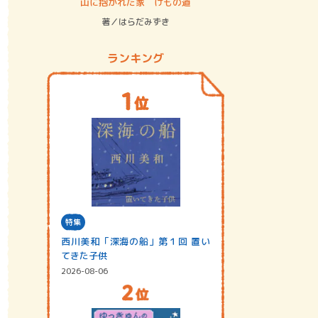
ステム
山に抱かれた家 けもの道
神無島
著／はらだみずき
著／あさ
ランキング
特集
西川美和「深海の船」第１回 置い
てきた子供
2026-08-06