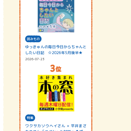
読みもの
ゆっきゅんの毎日今日からちゃんと
したい日記 ☆2026年5月後半★
2026-07-23
特集
ワクサカソウヘイさん × 平井まさ