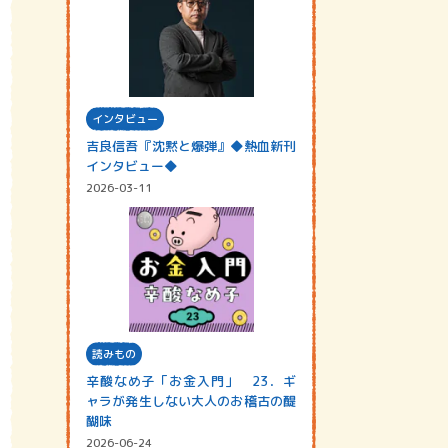
インタビュー
吉良信吾『沈黙と爆弾』◆熱血新刊
インタビュー◆
2026-03-11
読みもの
辛酸なめ子「お金入門」 23．ギ
ャラが発生しない大人のお稽古の醍
醐味
2026-06-24