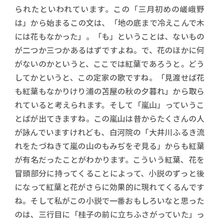
られたといわれています。この「三月初めの嵯峨野
は」から始まるこの文は、「地の底まで冷えこんで木
には花もなかった」。「も」ということは、ないもの
が二つか三つかあるはずですよね。で、花のほかに何
がないのかというと、ここでは紅葉であろうと。どう
してかというと、この定家の歌ですね。「見渡せば花
も紅葉もなかりけり浦の苫屋の秋の夕暮れ」から取ら
れていると考えられます。そして「嵐山」っていうこ
とばが出てきますね。この嵐山は昔からたくさんの人
が詠んでいますけれども、白河院の「大井川ふるき流
れをたづねきて嵐の山のもみぢをぞ見る」からも紅葉
が有名だったことがわかります。こういう紅葉、花を
冒頭部分に持ってくることによって、小説のずっと後
になって紅葉と花がさらに効果的に現れてくるんです
ね。そして私がこの小説で一番おもしろいなと思った
のは、三行目に「桂子の前に立ちふさがっていた」っ