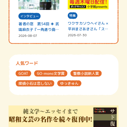
特集
インタビュー
ワクサカソウヘイさん ×
著者の窓 第54回 ◈ 武
平井まさあきさん「スペ
塙麻衣子『一角通り商店
シャ…
街の…
2026-07-30
2026-08-07
人気ワード
GOAT
GO-mono文学賞
警察小説新人賞
探偵小石は恋しない
ゆっきゅん