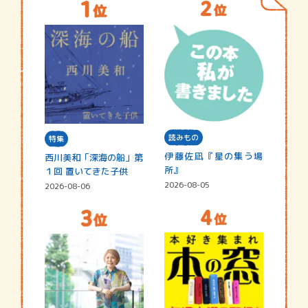
読みもの
特集
伊藤佐凪『星の集う場
西川美和「深海の船」第
所』
１回 置いてきた子供
2026-08-05
2026-08-06