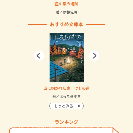
 二重拘束の…
星の集う場所
記憶
緒
著／伊藤佐凪
著／
おすすめ文庫本
・システム
山に抱かれた家 けもの道
神
イン…
著／はらだみずき
著
もっとみる
ランキング