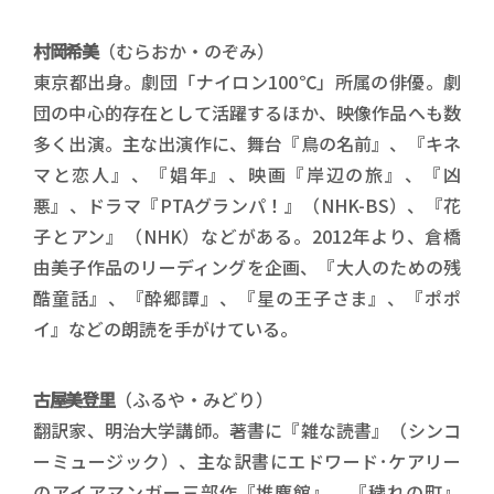
村岡希美
（むらおか・のぞみ）
東京都出身。劇団「ナイロン100℃」所属の俳優。劇
団の中心的存在として活躍するほか、映像作品へも数
多く出演。主な出演作に、舞台『鳥の名前』、『キネ
マと恋人』、『娼年』、映画『岸辺の旅』、『凶
悪』、ドラマ『PTAグランパ！』（NHK-BS）、『花
子とアン』（NHK）などがある。2012年より、倉橋
由美子作品のリーディングを企画、『大人のための残
酷童話』、『酔郷譚』、『星の王子さま』、『ポポ
イ』などの朗読を手がけている。
古屋美登里
（ふるや・みどり）
翻訳家、明治大学講師。著書に『雑な読書』（シンコ
ーミュージック）、主な訳書にエドワード･ケアリー
のアイアマンガー三部作『堆塵館』、『穢れの町』