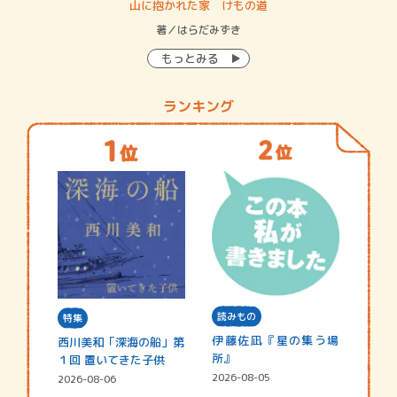
・システム
山に抱かれた家 けもの道
神
イン…
著／はらだみずき
著
もっとみる
ランキング
読みもの
特集
伊藤佐凪『星の集う場
西川美和「深海の船」第
所』
１回 置いてきた子供
2026-08-05
2026-08-06