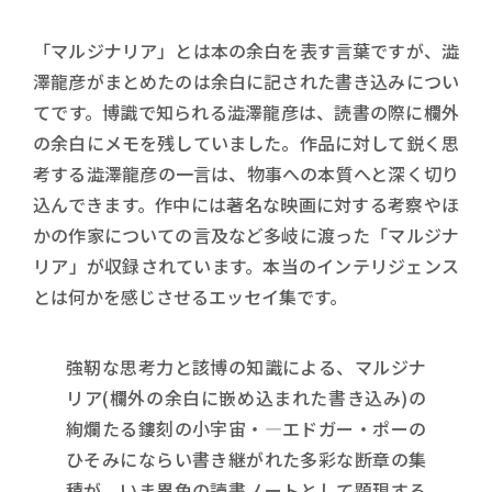
「マルジナリア」とは本の余白を表す言葉ですが、澁
澤龍彦がまとめたのは余白に記された書き込みについ
てです。博識で知られる澁澤龍彦は、読書の際に欄外
の余白にメモを残していました。作品に対して鋭く思
考する澁澤龍彦の一言は、物事への本質へと深く切り
込んできます。作中には著名な映画に対する考察やほ
かの作家についての言及など多岐に渡った「マルジナ
リア」が収録されています。本当のインテリジェンス
とは何かを感じさせるエッセイ集です。
強靭な思考力と該博の知識による、マルジナ
リア(欄外の余白に嵌め込まれた書き込み)の
絢爛たる鏤刻の小宇宙・―エドガー・ポーの
ひそみにならい書き継がれた多彩な断章の集
積が、いま異色の読書ノートとして顕現する