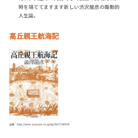
時を隔ててますます新しい渋沢龍彦の煽動的
人生論。
高丘親王航海記
出典：http://www.amazon.co.jp/dp/4167140020