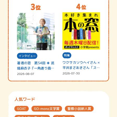
特集
インタビュー
ワクサカソウヘイさん ×
著者の窓 第54回 ◈ 武
平井まさあきさん「スペ
塙麻衣子『一角通り商店
シャ…
街の…
2026-07-30
2026-08-07
人気ワード
GOAT
GO-mono文学賞
警察小説新人賞