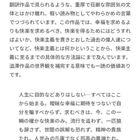
翻訳作品で見られるような、重厚で荘厳な雰囲気の文
体とはかけ離れ、軽い読み物としてやわらかめの言葉
でつづられています。この作品では、幸福を求めるよ
りも快楽を求めるべき、快楽を得るためにはどうすれ
ばよいか、快楽主義を貫きとおした過去の偉人達につ
いてなど、快楽主義とは何かということから、快楽主
義に至るまでの具体的な方法論にまで及んでいます。
澁澤作品の世界観を補完する意味でも一読の価値あり
です。
人生に目的などありはしない―すべてはここ
から始まる。曖昧な幸福に期待をつないで自
分を騙すべからず。求むべきは、今、この一
瞬の確かな快楽のみ。流行を追わず、一匹狼
も辞さず、世間の誤解も恐れず、精神の貴族
たれ。人並みの凡庸でなく孤高の異端たれ。