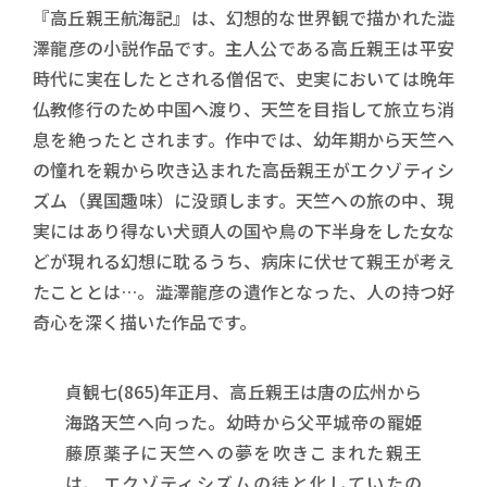
『高丘親王航海記』は、幻想的な世界観で描かれた澁
澤龍彦の小説作品です。主人公である高丘親王は平安
時代に実在したとされる僧侶で、史実においては晩年
仏教修行のため中国へ渡り、天竺を目指して旅立ち消
息を絶ったとされます。作中では、幼年期から天竺へ
の憧れを親から吹き込まれた高岳親王がエクゾティシ
ズム（異国趣味）に没頭します。天竺への旅の中、現
実にはあり得ない犬頭人の国や鳥の下半身をした女な
どが現れる幻想に耽るうち、病床に伏せて親王が考え
たこととは…。澁澤龍彦の遺作となった、人の持つ好
奇心を深く描いた作品です。
貞観七(865)年正月、高丘親王は唐の広州から
海路天竺へ向った。幼時から父平城帝の寵姫
藤原薬子に天竺への夢を吹きこまれた親王
は、エクゾティシズムの徒と化していたの