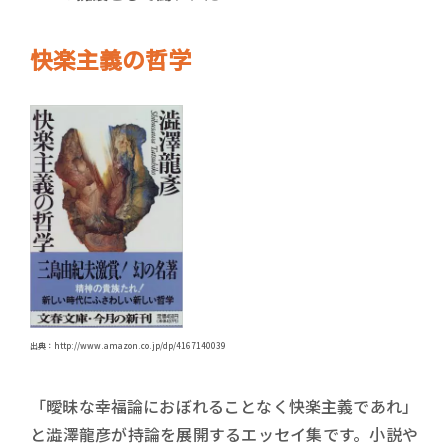
快楽主義の哲学
出典：http://www.amazon.co.jp/dp/4167140039
「曖昧な幸福論におぼれることなく快楽主義であれ」
と澁澤龍彦が持論を展開するエッセイ集です。小説や