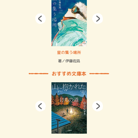
 二重拘束の…
星の集う場所
記憶
緒
著／伊藤佐凪
著／
おすすめ文庫本