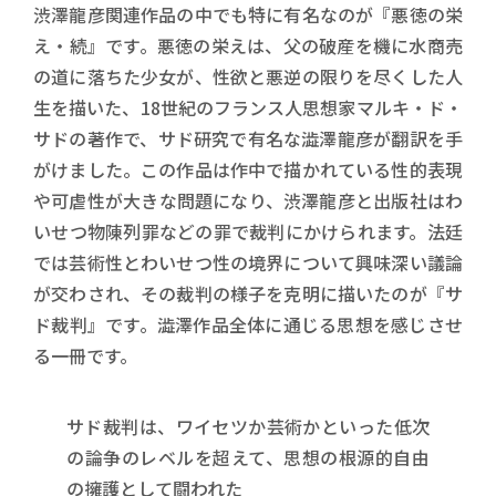
渋澤龍彦関連作品の中でも特に有名なのが『悪徳の栄
え・続』です。悪徳の栄えは、父の破産を機に水商売
の道に落ちた少女が、性欲と悪逆の限りを尽くした人
生を描いた、18世紀のフランス人思想家マルキ・ド・
サドの著作で、サド研究で有名な澁澤龍彦が翻訳を手
がけました。この作品は作中で描かれている性的表現
や可虐性が大きな問題になり、渋澤龍彦と出版社はわ
いせつ物陳列罪などの罪で裁判にかけられます。法廷
では芸術性とわいせつ性の境界について興味深い議論
が交わされ、その裁判の様子を克明に描いたのが『サ
ド裁判』です。澁澤作品全体に通じる思想を感じさせ
る一冊です。
サド裁判は、ワイセツか芸術かといった低次
の論争のレベルを超えて、思想の根源的自由
の擁護として闘われた