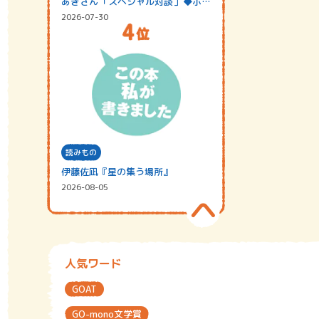
あきさん「スペシャル対談」◆ポッ
ドキャスト…
2026-07-30
読みもの
伊藤佐凪『星の集う場所』
2026-08-05
人気ワード
GOAT
GO-mono文学賞