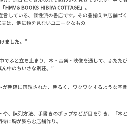
「HMV＆BOOKS HIBIYA COTTAGE」
。
を宣言している、個性派の書店です。その品揃えや店舗づく
工夫は、他に類を見ないユニークなもの。
けました。”
賞金稼ぎスリーサム！ 二重
の中でふと立ち止まり、本・音楽・映像を通して、ふたたび
著／川瀬七緒
真ん中のちいさな別荘。”
トが明確に再現された、明るく、ワクワクするような空間
トや、陳列方法、手書きのポップなどが目を引き、「本と
期待に胸が膨らむ店舗作り。