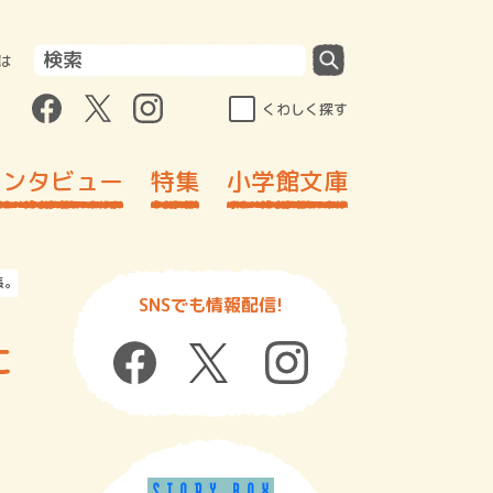
は
くわしく探す
インタビュー
特集
小学館文庫
長。インタビュー＆新オープン書店を訪問！
SNSでも情報配信!
に