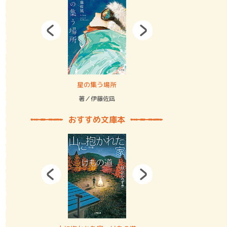
拘束の…
星の集う場所
記憶とツリ
著／伊藤佐凪
著／何 致
おすすめ文庫本