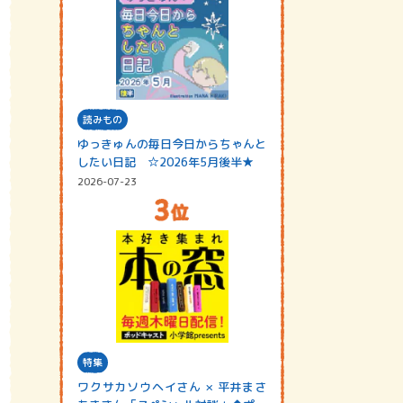
読みもの
ゆっきゅんの毎日今日からちゃんと
したい日記 ☆2026年5月後半★
2026-07-23
特集
ワクサカソウヘイさん × 平井まさ