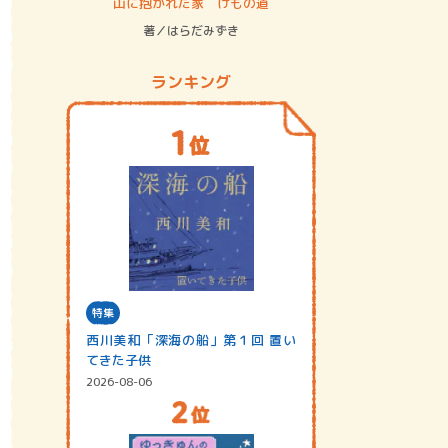
ステム
山に抱かれた家 けもの道
神無島
著／はらだみずき
著／あさ
ランキング
特集
西川美和「深海の船」第１回 置い
てきた子供
2026-08-06