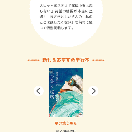
大ヒットミステリ『探偵小石は恋
しない』待望の続編が本誌に登
場！ まさきとしかさんの「私の
ことは話したくない」も前号に続
いて特別掲載します。
新刊＆おすすめ単行本
賞金稼ぎスリーサム！ 二重拘束の…
星の集う場所
記憶
緒
著／伊藤佐凪
著／