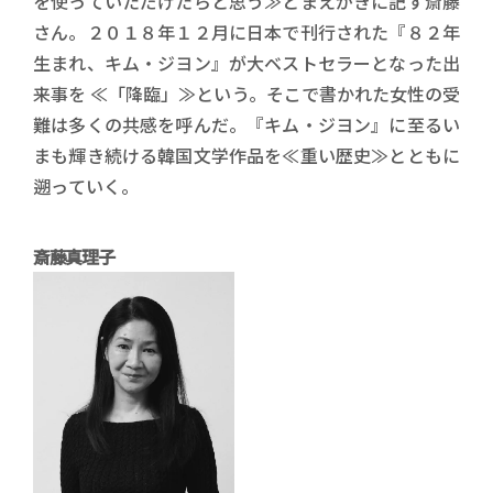
を使っていただけたらと思う≫とまえがきに記す斎藤
さん。２０１８年１２月に日本で刊行された『８２年
生まれ、キム・ジヨン』が大ベストセラーとなった出
来事を ≪「降臨」≫という。そこで書かれた女性の受
難は多くの共感を呼んだ。『キム・ジヨン』に至るい
まも輝き続ける韓国文学作品を≪重い歴史≫とともに
遡っていく。
斎藤真理子