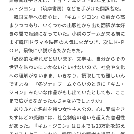
斎藤真理子さんは、チョ・ナムジュ『82年生まれ、キ
ム・ジヨン』（筑摩書房）などを手がけた翻訳者だ。
韓国文学への関心は、『キム・ジヨン』の前から高
まりつつあり、いくつかの出版社から出た翻訳が本好
きの間で話題になっていた。小説のブームが来る前に
まず韓国ドラマや映画の人気に火がつき、次にＫ-Ｐ
ＯＰ。最後に小説がきたかたちだ。
「必然的な流れだと思います。文学は、自分からその
世界を味わいにいかないといけないので、社会や文化
への理解がないまま、いきなり、摂取しても難しいん
ですよね。『冬ソナ』ブームぐらいのときに『キム・
ジヨン』みたいな作品がもし出ていたとしても、ここ
まで広がらなかったんじゃないでしょうか」
ありふれた名前を持つ女性主人公の、心に変調をき
たすほどの受難には、社会制度の違いを超えた普遍性
があった。『キム・ジヨン』は日本でも23万部を超え