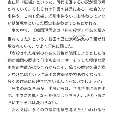
崔仁勲
『広場』といった、時代を画する小説が読み解
かれていく。それぞれの作品の背景にある、社会的な
事件や、ＩＭＦ危機、光州事件やいまも終わっていな
い朝鮮戦争といった歴史もあわせてひもとかれる。
本の中で、《韓国現代史は『死を殺す』行為を積み
ハンホング
重ねてきた》という、韓国の歴史家
韓洪九
の言葉が引
用されていて、つよく印象に残った。
「虐殺された死者の存在を政権が隠蔽しようとした時
期が韓国の歴史で何度もあります。そうした極端な歴
史修正主義がはびこるからこそ、偽りの歴史を書き換
えなければという作家側の意識や努力も強くなって、
多くの作品に反映されているんじゃないでしょうか」
死者の声なき声が、小説からは、さまざまに響き出
す。すでに古典となった作品はもちろん、現代小説に
おいてもそれは変わらない。
たとえば、多くの作家に衝撃を与えたといわれるセ