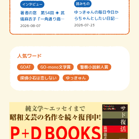
読みもの
インタビュー
ゆっきゅんの毎日今日か
著者の窓 第54回 ◈ 武
らちゃんとしたい日記
塙麻衣子『一角通り商店
☆202…
街の…
2026-07-23
2026-08-07
人気ワード
GOAT
GO-mono文学賞
警察小説新人賞
探偵小石は恋しない
ゆっきゅん