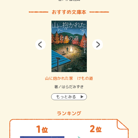
おすすめ文庫本
・システム
山に抱かれた家 けもの道
神
イン…
著／はらだみずき
著
もっとみる
ランキング