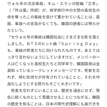
ウォル号の沈没事故。キム・エランの短編「立冬」
（『外は夏』所収）が、修学旅行中の大勢の高校生の
命を奪ったこの事故を受けて書かれていることは、直
接、事故への言及がなくても、韓国の読者には明らか
だという。
「セウォル号の事故は韓国社会にさまざまな影を落と
しました。ＢＴＳのヒット曲『Ｓｐｒｉｎｇ Ｄａｙ』
も、事故の死者たちに向けられたものです。あえては
っきり言わないようにしていますけど、メンバーの一
人は亡くなった高校生たちと同学年で、韓国国民は全
員知っているシークレットメッセージです。死者を忘
れず、悼む気持ちが共有されていることと、それを作
品化しようとする努力もすごく大きいです」
死者を忘れずにいることは、歴史を過去にせず、現
在に続くものとして意識させることにつながる。韓国
の歴史を知ることは、日本の現代史理解にも奥行きを