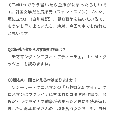
てTwitterでそう書いたら重版が決まったらしいで
す。韓国文学だと黄順元（ファン・スノン）『木々、
坂に立つ』（白川豊訳）。朝鮮戦争を描いた小説で、
もう少し早く出ていたら、絶対、今回の本でも触れた
と思います。
Q2 新刊が出たら必ず読む作家は？
チママンダ・ンゴズィ・アディーチェ。Ｊ・Ｍ・ク
ッツェーも読みますね。
Q3 座右の一冊といえる本はありますか？
ワシーリー・グロスマンの『万物は流転する』。グ
ロスマンはウクライナに生まれたユダヤ系作家で、最
近だとウクライナで戦争が始まったときにも読み返し
ました。藤本和子さんの『塩を食う女たち』も、自分