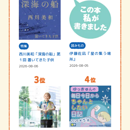
読みもの
特集
伊藤佐凪『星の集う場
西川美和「深海の船」第
所』
１回 置いてきた子供
2026-08-05
2026-08-06