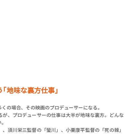
賞金稼ぎスリーサム！ 二重
著／川瀬七緒
｢地味な裏方仕事｣
くの場合、その映画のプロデューサーになる。
が、プロデューサーの仕事は大半が地味な裏方。どんな
い。
、須川栄三監督の「螢川」、小栗康平監督の「死の棘」