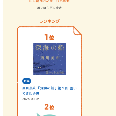
ステム
山に抱かれた家 けもの道
神無島
著／はらだみずき
著／あさ
ランキング
特集
西川美和「深海の船」第１回 置い
てきた子供
2026-08-06