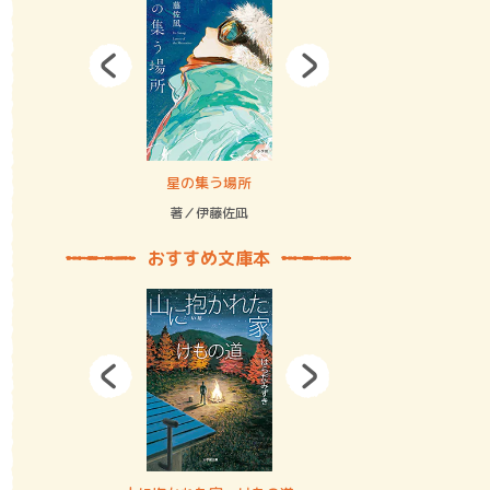
拘束の…
星の集う場所
記憶とツリ
著／伊藤佐凪
著／何 致
おすすめ文庫本