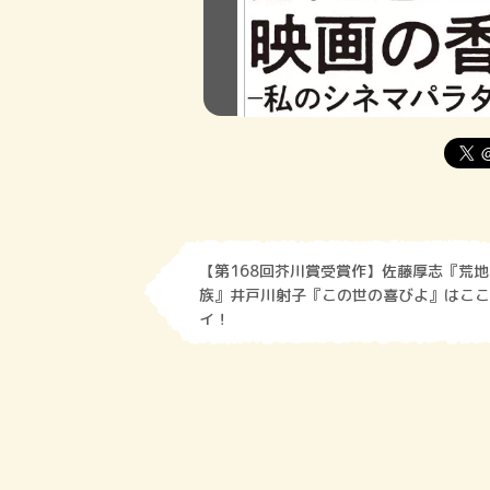
【第168回芥川賞受賞作】佐藤厚志『荒
族』井戸川射子『この世の喜びよ』はここ
イ！