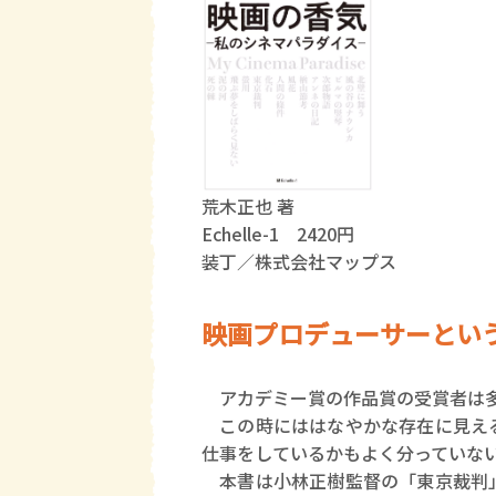
荒木正也 著
Echelle-1 2420円
装丁／株式会社マップス
映画プロデューサーという
アカデミー賞の作品賞の受賞者は多
この時にははなやかな存在に見える
仕事をしているかもよく分っていな
本書は小林正樹監督の「東京裁判」