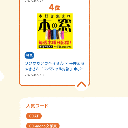
2026-07-23
特集
ワクサカソウヘイさん × 平井まさ
あきさん「スペシャル対談」◆ポッ
ドキャスト…
2026-07-30
人気ワード
GOAT
GO-mono文学賞