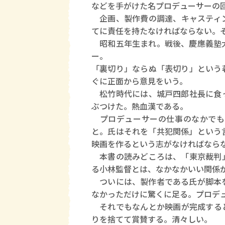
などを手がけた名プロデューサーの
企画、製作費の調達、キャスティン
てに責任を持たなければならない。
昭和五年生まれ。戦後、慶應義塾大
ー。
「裏切り」ならぬ「表切り」という
ぐに正面から意見をいう。
松竹時代には、城戸四郎社長に食っ
ぶつけた。熱血漢である。
プロデューサーの仕事のなかでも
と。氏はそれを「共犯関係」という
映画を作るという志がなければなら
本書の読みどころは、「東京裁判」
る小林監督とは、なかなかいい関係
ついには、製作者である氏が脚本を
なかっただけに驚くに足る。プロデ
それでもなんとか映画が完成すると
りを捨てて賞賛する。清々しい。