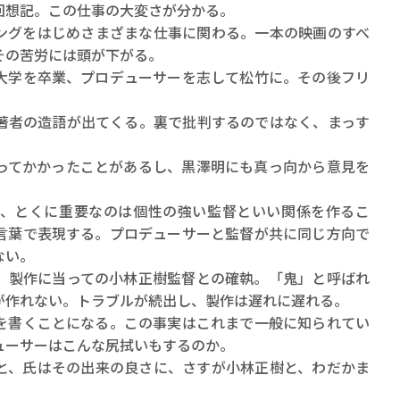
ロボット・イン・ザ・シ
回想記。この仕事の大変さが分かる。
著／デボラ・イン…
グをはじめさまざまな仕事に関わる。一本の映画のすべ
その苦労には頭が下がる。
学を卒業、プロデューサーを志して松竹に。その後フリ
著者の造語が出てくる。裏で批判するのではなく、まっす
てかかったことがあるし、黒澤明にも真っ向から意見を
、とくに重要なのは個性の強い監督といい関係を作るこ
言葉で表現する。プロデューサーと監督が共に同じ方向で
ない。
製作に当っての小林正樹監督との確執。「鬼」と呼ばれ
が作れない。トラブルが続出し、製作は遅れに遅れる。
書くことになる。この事実はこれまで一般に知られてい
ューサーはこんな尻拭いもするのか。
、氏はその出来の良さに、さすが小林正樹と、わだかま