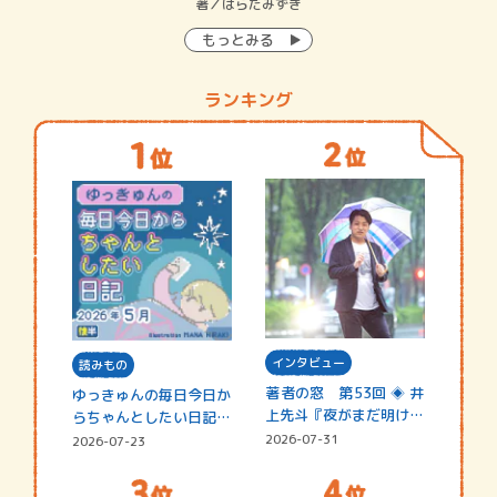
イン…
著／はらだみずき
著
もっとみる
ランキング
インタビュー
読みもの
著者の窓 第53回 ◈ 井
ゆっきゅんの毎日今日か
上先斗『夜がまだ明けな
らちゃんとしたい日記
い』
☆202…
2026-07-31
2026-07-23