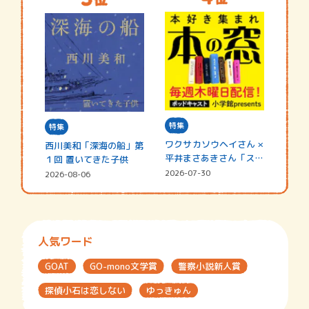
特集
特集
ワクサカソウヘイさん ×
西川美和「深海の船」第
平井まさあきさん「スペ
１回 置いてきた子供
シャ…
2026-07-30
2026-08-06
人気ワード
GOAT
GO-mono文学賞
警察小説新人賞
探偵小石は恋しない
ゆっきゅん