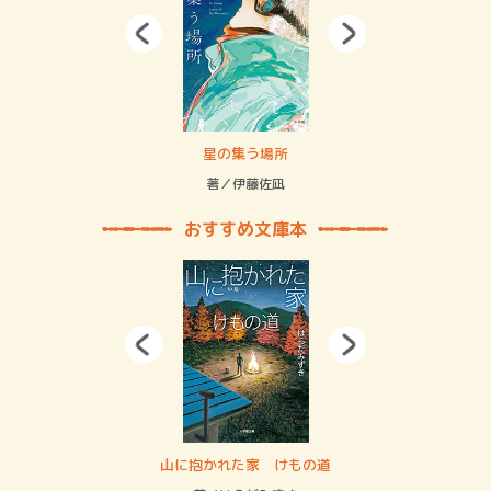
 二重拘束の…
星の集う場所
記憶
緒
著／伊藤佐凪
著／
おすすめ文庫本
・システム
山に抱かれた家 けもの道
神