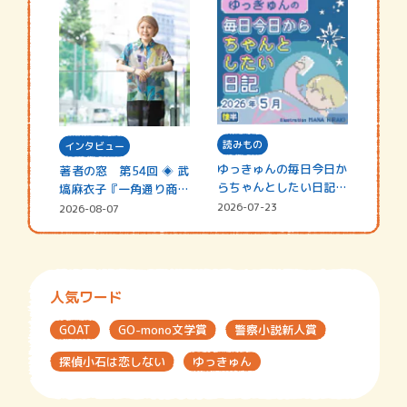
読みもの
インタビュー
ゆっきゅんの毎日今日か
著者の窓 第54回 ◈ 武
らちゃんとしたい日記
塙麻衣子『一角通り商店
☆202…
街の…
2026-07-23
2026-08-07
人気ワード
GOAT
GO-mono文学賞
警察小説新人賞
探偵小石は恋しない
ゆっきゅん