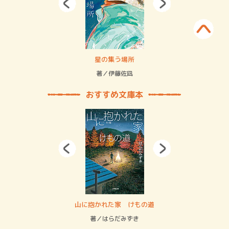
 二重拘束の…
星の集う場所
記憶
緒
著／伊藤佐凪
著／
おすすめ文庫本
・システム
山に抱かれた家 けもの道
神
イン…
著／はらだみずき
著