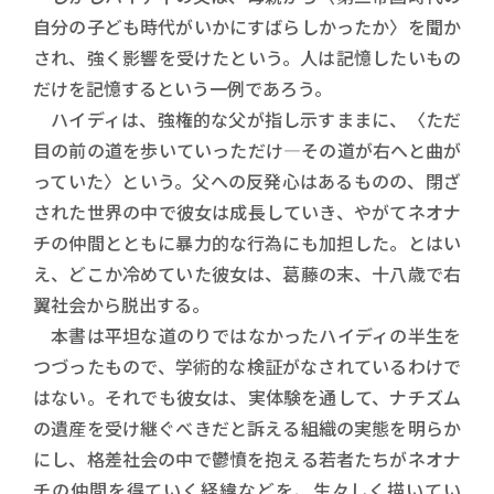
自分の子ども時代がいかにすばらしかったか〉を聞か
され、強く影響を受けたという。人は記憶したいもの
だけを記憶するという一例であろう。
ハイディは、強権的な父が指し示すままに、〈ただ
目の前の道を歩いていっただけ―その道が右へと曲が
っていた〉という。父への反発心はあるものの、閉ざ
された世界の中で彼女は成長していき、やがてネオナ
チの仲間とともに暴力的な行為にも加担した。とはい
え、どこか冷めていた彼女は、葛藤の末、十八歳で右
翼社会から脱出する。
本書は平坦な道のりではなかったハイディの半生を
つづったもので、学術的な検証がなされているわけで
はない。それでも彼女は、実体験を通して、ナチズム
の遺産を受け継ぐべきだと訴える組織の実態を明らか
にし、格差社会の中で鬱憤を抱える若者たちがネオナ
チの仲間を得ていく経緯などを、生々しく描いてい