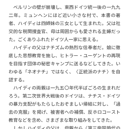
ベルリンの壁が崩壊し、東西ドイツ統一後の一九九
二年。ミュンヘンにほど近い小さな村で、本書の著
者、ハイディは四姉妹の三女として生まれた。父は社
交的な税関捜査官、母は周囲からも愛される主婦だっ
た。ごくありふれたドイツ人一家に思える。
ハイディの父はナチズムの熱烈な信奉者だ。娘に徹
底した思想教育を施し、ヒトラー・ユーゲントの再現
を目指す団体の秘密キャンプに送るなどしてきた。い
わゆる「ネオナチ」ではなく、〈正統派のナチ〉を自
認する。
ハイディの両親は一九五〇年代半ばごろの生まれだ
ろう。第二次世界大戦後のドイツは、ナチス・ドイツ
の暴力支配がもたらしたおぞましい帰結に対し、「過
去の克服」を掲げ、被害者への補償、反ホロコースト
教育などを含め、さまざまな取り組みをしてきた。
しかしハイディの父は、母親から〈第三帝国時代の