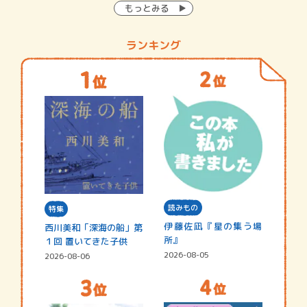
もっとみる
ランキング
読みもの
特集
伊藤佐凪『星の集う場
西川美和「深海の船」第
所』
１回 置いてきた子供
2026-08-05
2026-08-06