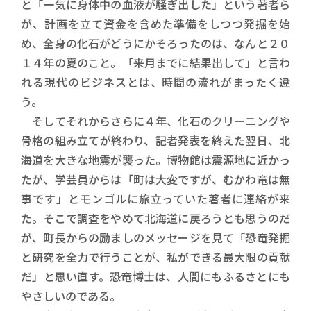
と「一気に身体中の血液が騒ぎ出した」という著者ら
が、計画を立て資金を含めた準備をしつつ発掘を始
め、全身の化石がどうにかそろったのは、なんと２０
１４年の夏のこと。「来月までに結果出して」と言わ
れる現代のビジネスとは、時間の流れがまったく違
う。
そしてそれからさらに４年、化石のクリーニングや
骨格の組み立てが終わり、記者発表を終えた翌日、北
海道を大きな地震が襲った。博物館は震源地に近かっ
たが、学芸員からは「町は大変ですが、むかわ竜は無
事です」とモンゴルに旅立っていた著者に連絡が来
た。そこで調査をやめて北海道に戻ろうとも思うのだ
が、町長からの励ましのメッセージを見て「恐竜発掘
と研究を全力で行うことが、私ができる最大限の貢献
だ」と思い直す。恐竜博士は、人間にもふるさとにも
やさしいのである。