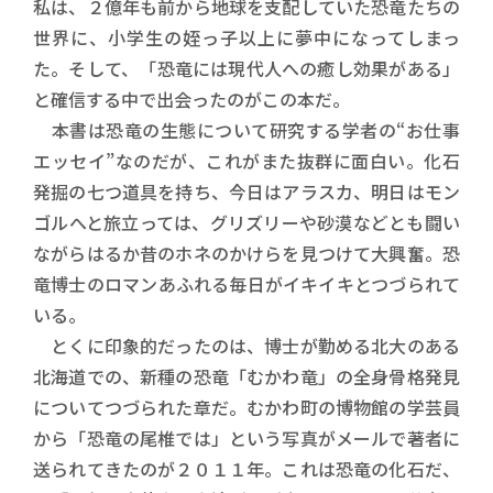
私は、２億年も前から地球を支配していた恐竜たちの
世界に、小学生の姪っ子以上に夢中になってしまっ
た。そして、「恐竜には現代人への癒し効果がある」
と確信する中で出会ったのがこの本だ。
本書は恐竜の生態について研究する学者の“お仕事
エッセイ”なのだが、これがまた抜群に面白い。化石
発掘の七つ道具を持ち、今日はアラスカ、明日はモン
ゴルへと旅立っては、グリズリーや砂漠などとも闘い
ながらはるか昔のホネのかけらを見つけて大興奮。恐
竜博士のロマンあふれる毎日がイキイキとつづられて
いる。
とくに印象的だったのは、博士が勤める北大のある
北海道での、新種の恐竜「むかわ竜」の全身骨格発見
についてつづられた章だ。むかわ町の博物館の学芸員
から「恐竜の尾椎では」という写真がメールで著者に
送られてきたのが２０１１年。これは恐竜の化石だ、