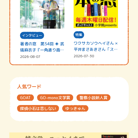
特集
インタビュー
ワクサカソウヘイさん ×
著者の窓 第54回 ◈ 武
平井まさあきさん「スペ
塙麻衣子『一角通り商店
シャ…
街の…
2026-07-30
2026-08-07
人気ワード
GOAT
GO-mono文学賞
警察小説新人賞
探偵小石は恋しない
ゆっきゅん