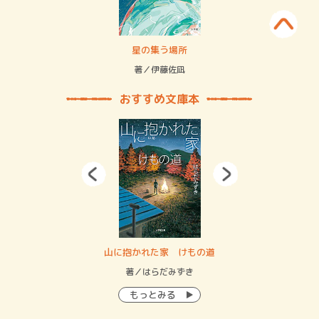
 二重拘束の…
星の集う場所
記憶
緒
著／伊藤佐凪
著／
おすすめ文庫本
・システム
山に抱かれた家 けもの道
神
イン…
著／はらだみずき
著
もっとみる