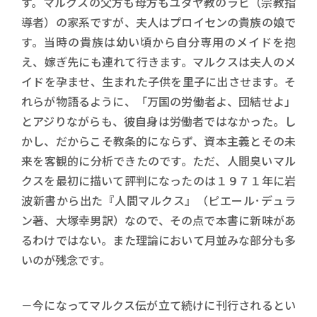
す。マルクスの父方も母方もユダヤ教のラビ（宗教指
導者）の家系ですが、夫人はプロイセンの貴族の娘で
す。当時の貴族は幼い頃から自分専用のメイドを抱
え、嫁ぎ先にも連れて行きます。マルクスは夫人のメ
イドを孕ませ、生まれた子供を里子に出させます。そ
れらが物語るように、「万国の労働者よ、団結せよ」
とアジりながらも、彼自身は労働者ではなかった。し
かし、だからこそ教条的にならず、資本主義とその未
来を客観的に分析できたのです。ただ、人間臭いマル
クスを最初に描いて評判になったのは１９７１年に岩
波新書から出た『人間マルクス』（ピエール･デュラ
ン著、大塚幸男訳）なので、その点で本書に新味があ
るわけではない。また理論において月並みな部分も多
いのが残念です。
－今になってマルクス伝が立て続けに刊行されるとい