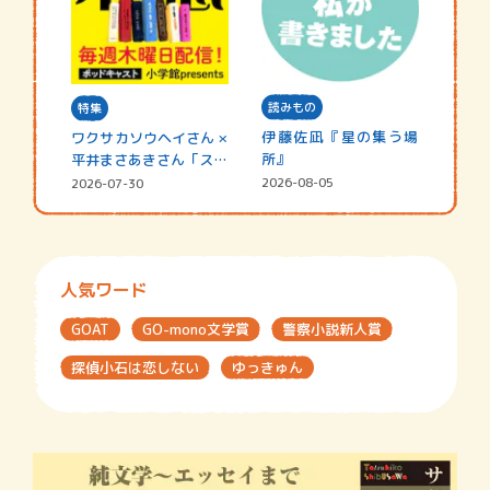
読みもの
特集
伊藤佐凪『星の集う場
ワクサカソウヘイさん ×
所』
平井まさあきさん「スペ
シャ…
2026-08-05
2026-07-30
人気ワード
GOAT
GO-mono文学賞
警察小説新人賞
探偵小石は恋しない
ゆっきゅん