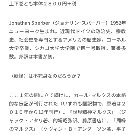
上下巻とも本体２８００円＋税
Jonathan Sperber（ジョナサン･スパーバー）1952年
ニューヨーク生まれ。近現代ドイツの政治史、宗教
史、社会史を専門とするアメリカの歴史家。コーネル
大学卒業、シカゴ大学大学院で博士号取得。著書多
数。邦訳は本書が初。
〈妖怪〉は不死身なのだろうか？
ここ１年の間に立て続けに、カール･マルクスの本格
的な伝記が刊行された（いずれも翻訳物で、原著は２
０１０年から13年刊行）。『世界精神マルクス』（ジ
ャック・アタリ著、的場昭弘訳、藤原書店）、『周縁
のマルクス』（ケヴィン・Ｂ・アンダーソン著、平子