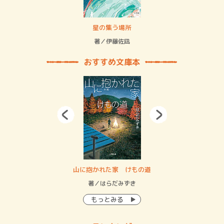
 二重拘束の…
星の集う場所
記憶
緒
著／伊藤佐凪
著／
おすすめ文庫本
・システム
山に抱かれた家 けもの道
神
イン…
著／はらだみずき
著
もっとみる