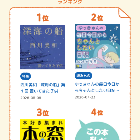
ランキング
読みもの
特集
ゆっきゅんの毎日今日か
西川美和「深海の船」第
らちゃんとしたい日記
１回 置いてきた子供
☆202…
2026-07-23
2026-08-06