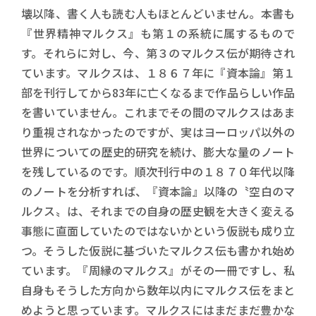
壊以降、書く人も読む人もほとんどいません。本書も
『世界精神マルクス』も第１の系統に属するもので
す。それらに対し、今、第３のマルクス伝が期待され
ています。マルクスは、１８６７年に『資本論』第１
部を刊行してから83年に亡くなるまで作品らしい作品
を書いていません。これまでその間のマルクスはあま
り重視されなかったのですが、実はヨーロッパ以外の
世界についての歴史的研究を続け、膨大な量のノート
を残しているのです。順次刊行中の１８７０年代以降
のノートを分析すれば、『資本論』以降の〝空白のマ
ルクス〟は、それまでの自身の歴史観を大きく変える
事態に直面していたのではないかという仮説も成り立
つ。そうした仮説に基づいたマルクス伝も書かれ始め
ています。『周縁のマルクス』がその一冊ですし、私
自身もそうした方向から数年以内にマルクス伝をまと
めようと思っています。マルクスにはまだまだ豊かな