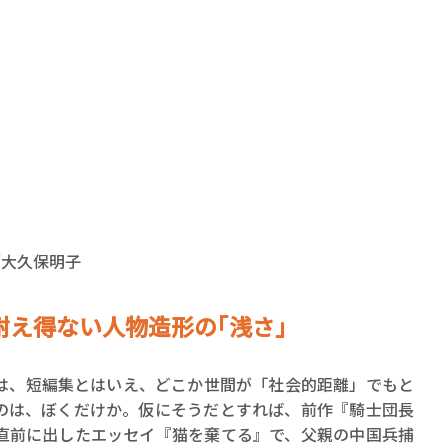
賞金稼ぎスリーサム！ 二重
著／川瀬七緒
／大久保明子
え得ない人物造形の｢浅さ｣
、短編集とはいえ、どこか世間が「社会的距離」でもと
のは、ぼくだけか。仮にそうだとすれば、前作『騎士団長
直前に出したエッセイ『猫を棄てる』で、父親の中国兵捕