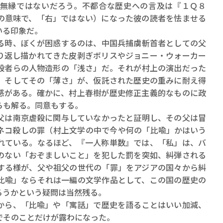
ロボット・イン・ザ・シ
無縁ではないだろう。不都合な歴史への言及は『１Ｑ８
著／デボラ・イン…
の意味で、「右」ではない）になった彼の読者を怯ませる
いる印象だ。
時、ぼくが困惑するのは、中国兵捕虜斬首者としての父
り返し描かれてきた皮剥ぎボリスやジョニー・ウォーカー
殺者らの人物造形の「浅さ」だ。それが村上の演出だった
。そしてその「薄さ」が、仮託された歴史の重みに耐え得
感がある。確かに、村上春樹が歴史修正主義的なものに政
らも解る。同意もする。
は南京虐殺に関与していなかったと証明し、その父は冒
ネコ殺しの罪（村上文学の中で今や何の「比喩」かはいう
れている。なるほど、『一人称単数』では、「私」は、バ
のない「おぞましいこと」を犯した罰を突如、糾弾される
する様が、父や祖父の世代の「罪」をアジアの国々から糾
比喩」ならそれは一編の文学作品として、この国の歴史の
ろうかという疑問は当然残る。
ら、「比喩」や「寓話」で歴史を語ることはいい加減、
でそのことだけが露わになった。