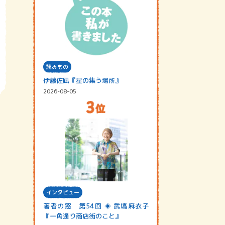
読みもの
伊藤佐凪『星の集う場所』
2026-08-05
インタビュー
著者の窓 第54回 ◈ 武塙麻衣子
『一角通り商店街のこと』