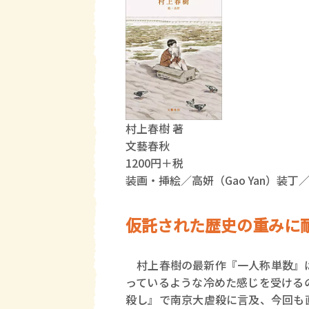
村上春樹 著
文藝春秋
1200円＋税
装画・挿絵／高妍（Gao Yan）装丁
仮託された歴史の重みに耐
村上春樹の最新作『一人称単数』は
っているような冷めた感じを受ける
殺し』で南京大虐殺に言及、今回も