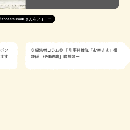
ポン
◎編集者コラム◎ 『刑事特捜隊「お客さま」相
ます
談係 伊達政鷹』鳴神響一