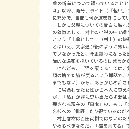
虜の斬首について語っていることと
４』以降、随分、ライト（「軽い」
に充分で、世間も何か遠巻きにして
しかし父親についての告白に触れる
の象徴として、村上の小説の中で繰
という「比喩として」（村上）の惨
とはいえ、文字通り紙のように薄い
ていなかったと、今更露わになった
治的な違和を抱いているのは発言か
けれども、『猫を棄てる』では、父
頭の捨てた猫が戻るという挿話で、
までもない）から、あらかじめ許さ
ーに居合わせた女性から本人に覚え
が、「私」が罪に思い当たらず混乱
弾される現在の「日本」の、もし「
忘却への「批評」たり得ているのだ
村上春樹は百田尚樹ではないのだか
やめるべきなのだ。『猫を棄てる』