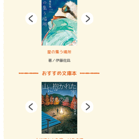
拘束の…
星の集う場所
記憶とツリ
著／伊藤佐凪
著／何 致
おすすめ文庫本