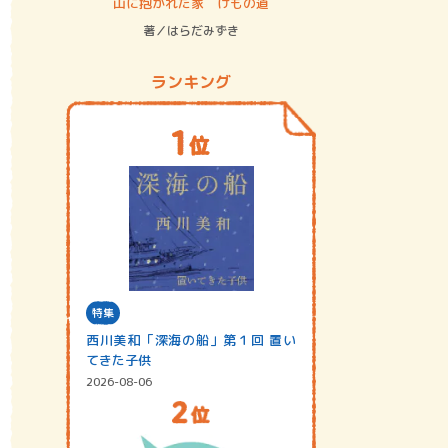
ステム
山に抱かれた家 けもの道
神無島
著／はらだみずき
著／あさ
ランキング
特集
西川美和「深海の船」第１回 置い
てきた子供
2026-08-06