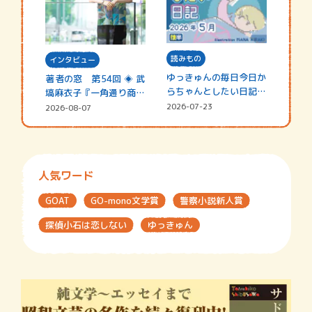
読みもの
インタビュー
ゆっきゅんの毎日今日か
著者の窓 第54回 ◈ 武
らちゃんとしたい日記
塙麻衣子『一角通り商店
☆202…
街の…
2026-07-23
2026-08-07
人気ワード
GOAT
GO-mono文学賞
警察小説新人賞
探偵小石は恋しない
ゆっきゅん