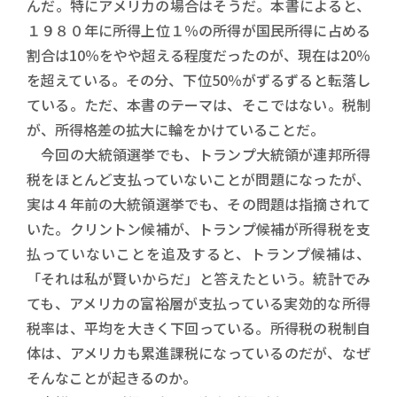
んだ。特にアメリカの場合はそうだ。本書によると、
１９８０年に所得上位１％の所得が国民所得に占める
割合は10％をやや超える程度だったのが、現在は20％
を超えている。その分、下位50％がずるずると転落し
ている。ただ、本書のテーマは、そこではない。税制
が、所得格差の拡大に輪をかけていることだ。
今回の大統領選挙でも、トランプ大統領が連邦所得
税をほとんど支払っていないことが問題になったが、
実は４年前の大統領選挙でも、その問題は指摘されて
いた。クリントン候補が、トランプ候補が所得税を支
払っていないことを追及すると、トランプ候補は、
「それは私が賢いからだ」と答えたという。統計でみ
ても、アメリカの富裕層が支払っている実効的な所得
税率は、平均を大きく下回っている。所得税の税制自
体は、アメリカも累進課税になっているのだが、なぜ
そんなことが起きるのか。