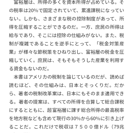
富裕層は、所得の多くを資本所得が占めている。そ
の税率は20％で固定されていて、累進課税になってい
ない。しかも、さまざまな税の控除制度があって、所
得を圧縮することができるのだ。一方、庶民の所得は
給与であり、そこには控除の仕組みがない。また、税
制が複雑であることを逆手にとって、「税金対策産
業」が様々な節税策をひねり出し、富裕層の税金を圧
縮していく。庶民は、そもそもそうした産業を利用す
る資金もないのだ。
本書はアメリカの税制を論じているのだが、読めば
読むほど、その仕組みは、日本とそっくりだ。だか
ら、著者の税制改革案は、日本にもそのまま適用でき
る。著者の提案は、すべての所得を合算して総合課税
にするとともに、超富裕層に課す総合所得の最高税率
を地方税なども含めて現行の30％から60％に引き上げ
ることだ。これだけで税収は７５００億ドル（79兆