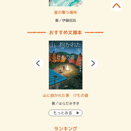
 二重拘束の…
星の集う場所
記憶
緒
著／伊藤佐凪
著／
おすすめ文庫本
・システム
山に抱かれた家 けもの道
神
イン…
著／はらだみずき
著
もっとみる
ランキング