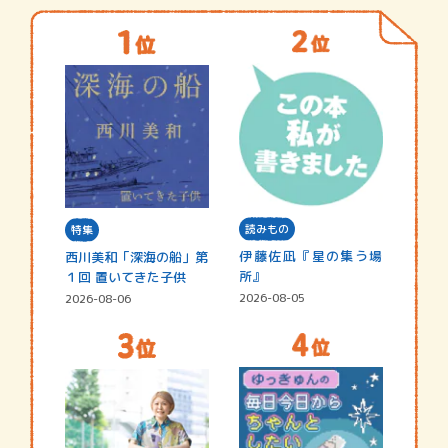
読みもの
特集
伊藤佐凪『星の集う場
西川美和「深海の船」第
所』
１回 置いてきた子供
2026-08-05
2026-08-06