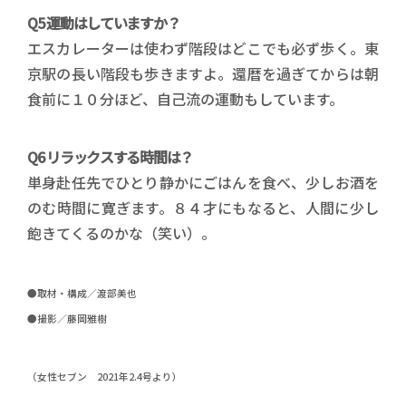
Q5 運動はしていますか？
エスカレーターは使わず階段はどこでも必ず歩く。東
京駅の長い階段も歩きますよ。還暦を過ぎてからは朝
食前に１０分ほど、自己流の運動もしています。
Q6 リラックスする時間は？
単身赴任先でひとり静かにごはんを食べ、少しお酒を
のむ時間に寛ぎます。８４才にもなると、人間に少し
飽きてくるのかな（笑い）。
●取材・構成／渡部美也
●撮影／藤岡雅樹
（女性セブン 2021年2.4号より）