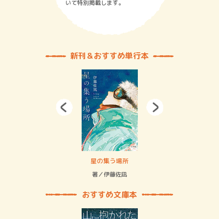
いて特別掲載します。
新刊＆おすすめ単行本
賞金稼ぎスリーサム！ 二重拘束の…
星の集う場所
記憶
緒
著／伊藤佐凪
著／
おすすめ文庫本