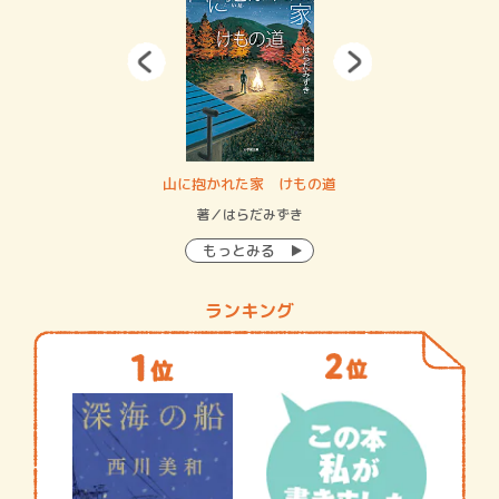
・システム
山に抱かれた家 けもの道
神
イン…
著／はらだみずき
著
もっとみる
ランキング