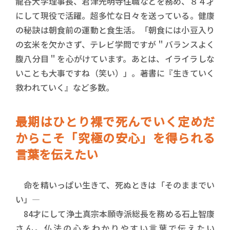
龍谷大学理事長、君津光明寺住職などを務め、８４才
にして現役で活躍。超多忙な日々を送っている。健康
の秘訣は朝食前の運動と食生活。「朝食には小豆入り
の玄米を欠かさず、テレビ学問ですが＂バランスよく
腹八分目＂を心がけています。あとは、イライラしな
いことも大事ですね（笑い）」。著書に『生きていく
救われていく』など多数。
最期はひとり裸で死んでいく定めだ
からこそ「究極の安心」を得られる
言葉を伝えたい
命を精いっぱい生きて、死ぬときは「そのままでい
い」―
84才にして浄土真宗本願寺派総長を務める石上智康
さん。仏法の心をわかりやすい言葉で伝えたい