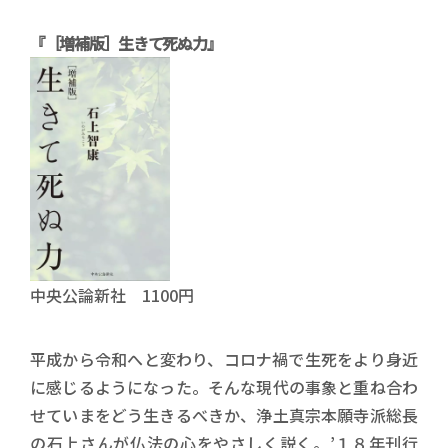
『［増補版］生きて死ぬ力』
中央公論新社 1100円
平成から令和へと変わり、コロナ禍で生死をより身近
に感じるようになった。そんな現代の事象と重ね合わ
せていまをどう生きるべきか、浄土真宗本願寺派総長
の石上さんが仏法の心をやさしく説く。’１８年刊行