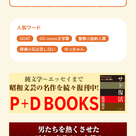
人気ワード
GOAT
GO-mono文学賞
警察小説新人賞
探偵小石は恋しない
ゆっきゅん