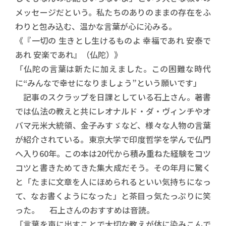
メッセージだという。私たちのありのままの存在をふ
わりと包み込む、温かな言葉が心に沁みる。
《『一切の 生きとし生けるものよ 幸福であれ 安泰で
あれ 安楽であれ』（仏陀）》
「仏陀の言葉は新たに加えました。この困難な時代
に“みんなで幸せになりましょう”という願いです」
記事のスクラップを日課としている石上さん。著書
では仏法の教えと共にレオナルド・ダ・ヴィンチやオ
バマ元米大統領、金子みすゞなど、様々な人物の言葉
が紹介されている。東京大学で印度哲学を学んで仏門
へ入り60年。この本は20代から積み重ねた経験をコツ
コツと書きためてきた集大成だそう。その年月に驚く
と「たまに文章を人にほめられるといい気持ちになっ
て、なお書くようになった」と茶目っ気たっぷりに笑
った。 石上さんのおすすめは音読。
「言葉を声に出すことで大切な教えが体に染みこんで