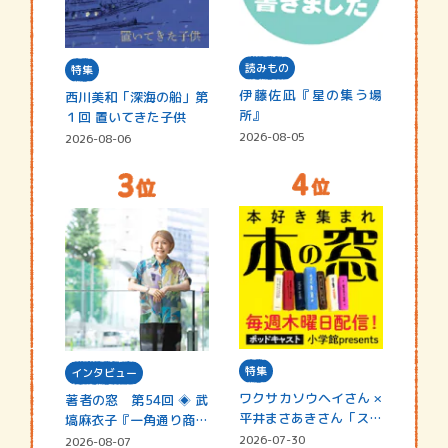
読みもの
特集
伊藤佐凪『星の集う場
西川美和「深海の船」第
所』
１回 置いてきた子供
2026-08-05
2026-08-06
特集
インタビュー
ワクサカソウヘイさん ×
著者の窓 第54回 ◈ 武
平井まさあきさん「スペ
塙麻衣子『一角通り商店
シャ…
街の…
2026-07-30
2026-08-07