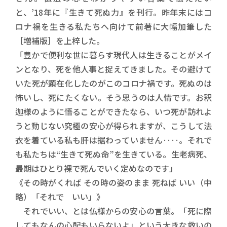
と、’18年に『生きて死ぬ力』を刊行。昨年末にはコ
ロナ禍を生きる私たちへ向けて前著に大幅加筆した
［増補版］を上梓した。
「豊かで便利な世に暮らす現代人は生きることがメイ
ンとなり、死を他人事と捉えてきました。その避けて
いた死が顕在化したのがこのコロナ禍です。死ぬのは
怖いし、死にたくない。そう思うのは人情です。お釈
迦様のように悟ることができたなら、いつ死が訪れよ
うと動じない究極の安心が得られますが、こうして法
衣を着ている私も肝は据わっていません‥‥。それで
も私たちは“生きて死ぬ命”を生きている。生老病死、
最期はひとり裸で死んでいく定めなのです」
《その時がくれば その時の姿のまま 死ねば いい（中
略）「それで いい」》
それでいい、とは仏様からの安心の言葉。「死に際
してもなんの心配もいらないよ」という大きな救いの