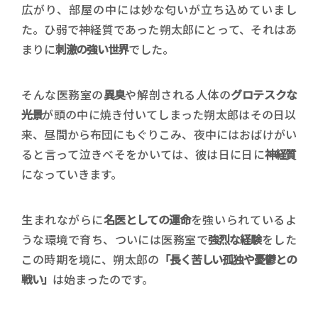
広がり、部屋の中には妙な匂いが立ち込めていまし
た。ひ弱で神経質であった朔太郎にとって、それはあ
まりに
刺激の強い世界
でした。
そんな医務室の
異臭
や解剖される人体の
グロテスクな
光景
が頭の中に焼き付いてしまった朔太郎はその日以
来、昼間から布団にもぐりこみ、夜中にはおばけがい
ると言って泣きべそをかいては、彼は日に日に
神経質
になっていきます。
生まれながらに
名医としての運命
を強いられているよ
うな環境で育ち、ついには医務室で
強烈な経験
をした
この時期を境に、朔太郎の
「長く苦しい孤独や憂鬱との
戦い」
は始まったのです。