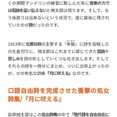
くの期間マンドリンの練習に勤しんだ末に
音楽の力で
は孤独を追い払えない
と朔太郎は悟ります。そして、も
う後戻りは出来ないという状況で、彼に最後に残され
ていたのが
詩
だったのです。
ザンボア
1913年に
北原白秋
の主宰する「
朱欒
」に詩を投稿した
のを皮切りに、朔太郎はこれまでに感じてきた
孤独
や
苦しみ
を詩の形としていくつも吐き出します。そして
それらの詩を一冊分にまとめ、ついに出来上がったの
が、かの有名な詩集
『月に吠える』
なのです。
口語自由詩を完成させた衝撃の処女
詩集/『月に吠える』
萩原朔太郎はこの
処女詩集
の中で
「現代語を自由自在に