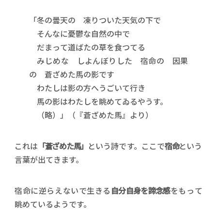
「冬の曇天の 凍りついた天気の下で
そんなに憂鬱な自然の中で
だまって道ばたの草を食つてる
みじめな しよんぼりした 宿命の 因果
の 蒼ざめた馬の影です
わたしは影の方へうごいて行き
馬の影はわたしを眺めてゐるやうす。
（略）」（『蒼ざめた馬』より）
これは
「蒼ざめた馬」
という詩です。ここで
宿命
という
言葉が出てきます。
宿命に逆らえないで生きる
自分自身を諦念感
をもって
眺めているようです。