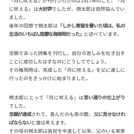
『月に吠える』が刊行されたのは1917年のこと。『月
に吠える』は
大好評
でしたが、朔太郎は依然悩んでい
ました。
後年の回想で朔太郎は
「しかし青猫を書いた頃は、私の
生活のいちばん陰鬱な梅雨時だった」
と述べています。
念願であった詩集を刊行し、自分の苦しみを吐き出す
ことに成功したはずなのにどうしてでしょう。
その梅雨時は、完成した『月に吠える』を父に渡しに
行ったのをきっかけに始まりました。
朔太郎にとって『月に吠える』は
思い通りの仕上がり
でした。
念願が達成
されて、喜んだのも束の間、
父に見せなけれ
ばならない
と彼は考えます。
その頃の朔太郎は高校を中退して以来、父のいる実家