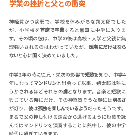
学業の挫折と父との衝突
神経質かつ病弱で、学校を休みがちな朔太郎でした
が、小学校を
首席で卒業
すると無事に中学に入りま
す。その頃の彼は、中学の後は高校・大学と父親に無
理強いされるのはわかっていたが、
医者にだけはなら
ない
と心に固く決めていました。
中学2年の時に従兄・栄次の影響で
短歌
を知り、中学4
年になって
マンドリン
と出会って以来、朔太郎は熱に
うかされるほどそれらの
虜
となります。音楽と短歌に
興じている時にだけ、その神経質そうな顔には
明るさ
が灯り、彼は
孤独を楽しんでいるよう
だったそうです。
まるで父の押し付ける運命から逃げるように短歌を詠
んではマンドリンを演奏することに熱中し、彼の中学
時代は過ぎていきます。