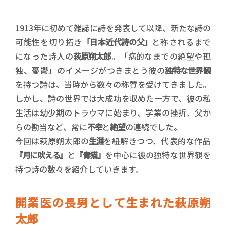
1913年に初めて雑誌に詩を発表して以降、新たな詩の
可能性を切り拓き
「日本近代詩の父」
と称されるまで
になった詩人の
萩原朔太郎
。「病的なまでの絶望や孤
独、憂鬱」のイメージがつきまとう彼の
独特な世界観
を持つ詩は、当時から数々の称賛を受けてきました。
しかし、詩の世界では大成功を収めた一方で、彼の私
生活は幼少期のトラウマに始まり、学業の挫折、父か
らの勘当など、常に
不幸
と
絶望
の連続でした。
今回は萩原朔太郎の
生涯
を紐解きつつ、代表的な作品
『月に吠える』
と
『青猫』
を中心に彼の独特な世界観を
持つ詩の数々を紹介していきます。
開業医の長男として生まれた萩原朔
太郎