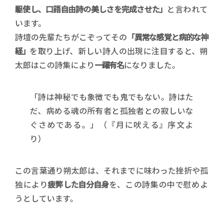
駆使し、口語自由詩の美しさを完成させた」
と言われて
います。
詩壇の先輩たちがこぞってその
「異常な感覚と病的な神
経」
を取り上げ、新しい詩人の出現に注目すると、朔
太郎はこの詩集により
一躍有名
になりました。
「詩は神秘でも象徴でも鬼でもない。詩はた
だ、病める魂の所有者と孤独者との寂しいな
ぐさめである。」（『月に吠える』序文よ
り）
この言葉通り朔太郎は、それまでに味わった挫折や孤
独により
疲弊した自分自身
を、この詩集の中で慰めよ
うとしています。