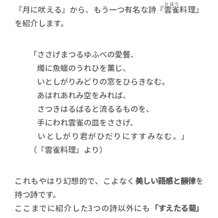
ひばり
『月に吠える』から、もう一つ有名な詩『
雲雀
料理』
を紹介します。
「ささげまつるゆふべの愛餐、
燭に魚蠟のうれひを薫じ、
いとしがりみどりの窓をひらきなむ。
あはれあれみ空をみれば、
さつきはるばると流るるものを、
手にわれ雲雀の皿をささげ、
いとしがり君がひだりにすすみなむ。」
（『雲雀料理』より）
これもやはり幻想的で、こよなく
美しい語感と韻律
を
持つ詩です。
ここまでに紹介した3つの詩以外にも
「すえたる菊」