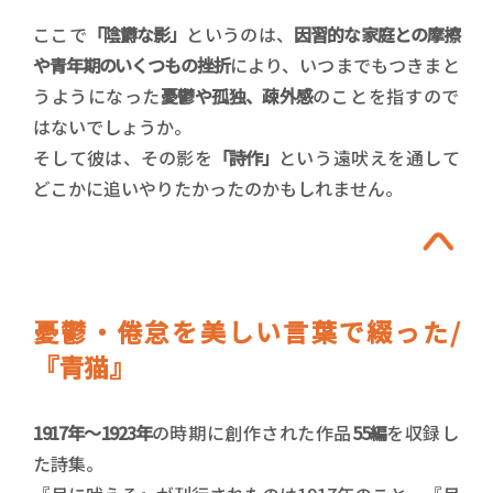
ここで
「陰欝な影」
というのは、
因習的な家庭との摩擦
や青年期のいくつもの挫折
により、いつまでもつきまと
うようになった
憂鬱や孤独、疎外感
のことを指すので
はないでしょうか。
そして彼は、その影を
「詩作」
という遠吠えを通して
どこかに追いやりたかったのかもしれません。
憂鬱・倦怠を美しい言葉で綴った/
『青猫』
1917年～1923年
の時期に創作された作品
55編
を収録し
た詩集。