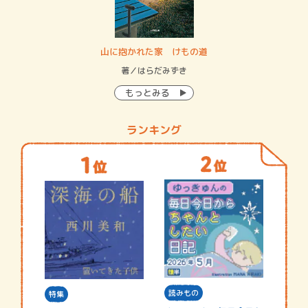
・システム
山に抱かれた家 けもの道
神
イン…
著／はらだみずき
著
もっとみる
ランキング
読みもの
特集