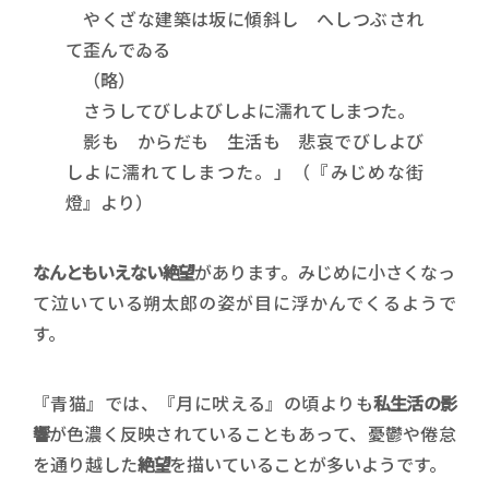
やくざな建築は坂に傾斜し へしつぶされ
て歪んでゐる
（略）
さうしてびしよびしよに濡れてしまつた。
影も からだも 生活も 悲哀でびしよび
しよに濡れてしまつた。」（『みじめな街
燈』より）
なんともいえない絶望
があります。みじめに小さくなっ
て泣いている朔太郎の姿が目に浮かんでくるようで
す。
『青猫』では、『月に吠える』の頃よりも
私生活の影
響
が色濃く反映されていることもあって、憂鬱や倦怠
を通り越した
絶望
を描いていることが多いようです。