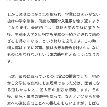
しかし趣味にばかり気を取られ、学業には関心がない
彼は中学卒業後、何度も
落第
や
入退学
を繰り返すよう
になります。最終的には、京都大学の受験に落ちた
後、早稲田大学を目指すも受験の手続きが遅れて諦め
ざるを得なくなる、という終りを迎えます。この時、
朔太郎はすでに
27歳
。彼は
大きな挫折
を味わい、なに
ものにもなれないという
無力感
を抱えるようになりま
す。
当然、最後に待っていたのは
父との衝突
でした。初め
から文学にも音楽にも無理解であった父は、医者にな
る道しかないと、朔太郎の意志を
拒絶
します。その
後、従兄・栄次の説得もあって、なんとか父から音楽
家への道に進むことへの
許し
をもらいますが、しばら