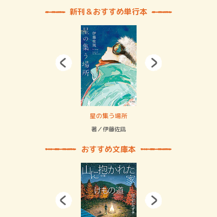
新刊＆おすすめ単行本
賞金稼ぎスリーサム！ 二重拘束の…
星の集う場所
記憶
緒
著／伊藤佐凪
著／
おすすめ文庫本