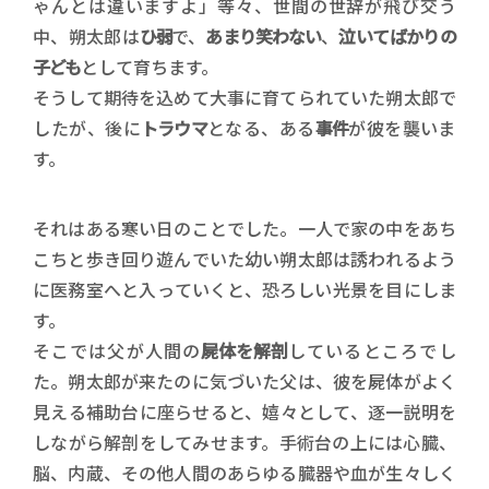
ゃんとは違いますよ」等々、世間の世辞が飛び交う
中、朔太郎は
ひ弱
で、
あまり笑わない
、
泣いてばかりの
子ども
として育ちます。
そうして期待を込めて大事に育てられていた朔太郎で
したが、後に
トラウマ
となる、ある
事件
が彼を襲いま
す。
それはある寒い日のことでした。一人で家の中をあち
こちと歩き回り遊んでいた幼い朔太郎は誘われるよう
に医務室へと入っていくと、恐ろしい光景を目にしま
す。
そこでは父が人間の
屍体を解剖
しているところでし
た。朔太郎が来たのに気づいた父は、彼を屍体がよく
見える補助台に座らせると、嬉々として、逐一説明を
しながら解剖をしてみせます。手術台の上には心臓、
脳、内蔵、その他人間のあらゆる臓器や血が生々しく