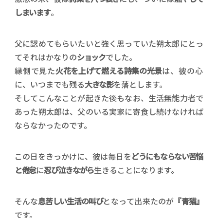
しまいます
。
父に認めてもらいたいと強く思っていた朔太郎にとっ
てそれはかなりの
ショック
でした。
縁側で見た
火花を上げて燃える詩集の光景
は、彼の心
に、いつまでも残る
大きな影
を落とします。
そしてこんなことが起きた後もなお、生活無能力者で
あった朔太郎は、父のいる実家に寄食し続けなければ
ならなかったのです。
この日をきっかけに、彼は毎日を
どうにもならない苦悩
と倦怠
に
忍び泣きながら
生きることになります。
そんな
息苦しい生活の叫び
となって出来たのが
『青猫』
です。