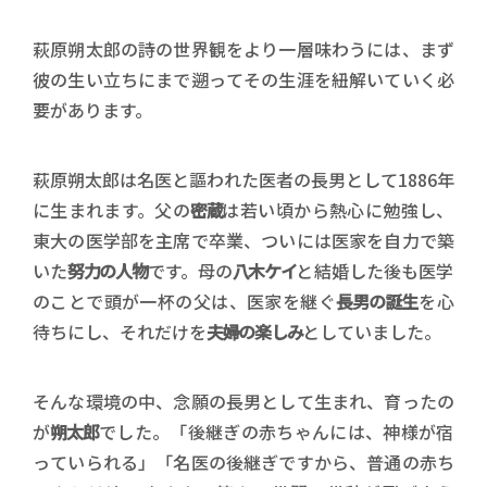
萩原朔太郎の詩の世界観をより一層味わうには、まず
彼の生い立ちにまで遡ってその生涯を紐解いていく必
要があります。
萩原朔太郎は名医と謳われた医者の長男として1886年
に生まれます。父の
密蔵
は若い頃から熱心に勉強し、
東大の医学部を主席で卒業、ついには医家を自力で築
いた
努力の人物
です。母の
八木ケイ
と結婚した後も医学
のことで頭が一杯の父は、医家を継ぐ
長男の誕生
を心
待ちにし、それだけを
夫婦の楽しみ
としていました。
そんな環境の中、念願の長男として生まれ、育ったの
が
朔太郎
でした。「後継ぎの赤ちゃんには、神様が宿
っていられる」「名医の後継ぎですから、普通の赤ち