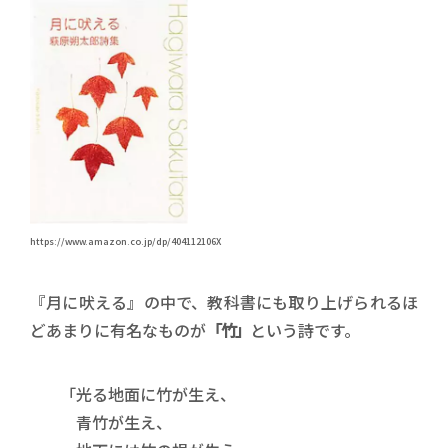
https://www.amazon.co.jp/dp/404112106X
『月に吠える』の中で、教科書にも取り上げられるほ
どあまりに有名なものが
「竹」
という詩です。
「光る地面に竹が生え、
青竹が生え、