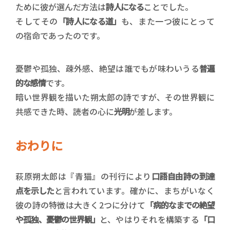
ために彼が選んだ方法は
詩人になる
ことでした。
そしてその
「詩人になる道」
も、また一つ彼にとって
の宿命であったのです。
憂鬱や孤独、疎外感、絶望は誰でもが味わいうる
普遍
的な感情
です。
暗い世界観を描いた朔太郎の詩ですが、その世界観に
共感できた時、読者の心に
光明
が差します。
おわりに
萩原朔太郎は『青猫』の刊行により
口語自由詩の到達
点を示した
と言われています。確かに、まちがいなく
彼の詩の特徴は大きく2つに分けて
「病的なまでの絶望
や孤独、憂鬱の世界観」
と、やはりそれを構築する
「口