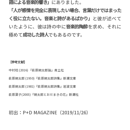
語による音楽的響き」
にありました。
「人が感情を完全に表現したい場合、言葉だけではまった
く役に立たない。音楽と詩があるばかり」
と彼が述べて
いたように、彼は詩の中に
音楽的陶酔
を求め、それに
極めて
成功した詩人
でもあるのです。
【参考文献】
中村稔 (2016) 『萩原朔太郎論』青土社
萩原朔太郎 (1950)『萩原朔太郎詩集』新潮文庫
萩原朔太郎 (1981)『萩原朔太郎詩集』岩波文庫
萩原葉子(2005)『朔太郎とおだまきの花』新潮社
初出：P+D MAGAZINE（2019/11/26）