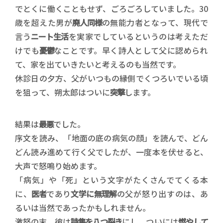
でとくに働くこともせず、ごろごろしていました。30
歳を超えた男が
廃人同様
の無能力者となって、現代で
言う
ニート生活
を実家でしているというのは考えただ
けでも
憂鬱
なことです。早く詩人として父に認められ
て、家を出ていきたいと考えるのも当然です。
休診日の夕方、父がいつもの縁側でくつろいでいる頃
を狙って、朔太郎はついに
突撃
します。
結果は
最悪
でした。
序文を読み、「地面の底の病気の顔」を読んで、どん
どん読み進めて行く父でしたが、一度本を伏せると、
大声で怒鳴り始めます。
「病気」や「死」という文字がたくさんでてくる本
に、
医者
であり
文学に無理解
の父が怒り出すのは、あ
るいは当然であったかもしれません。
激怒の末、彼は
詩集を八つ裂き
にし、ついには
燃やして