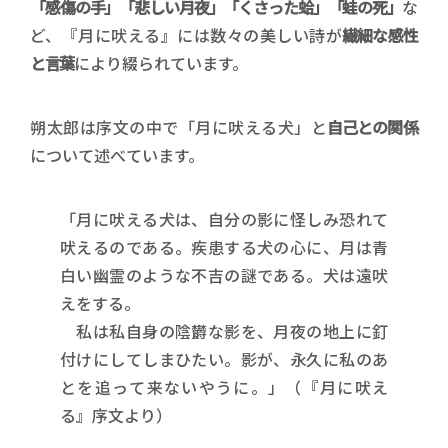
「感傷の手」「悲しい月夜」「くさった蛤」「蛙の死」
な
ど、『月に吠える』には数々の美しい詩が
繊細な感性
と言葉
により綴られています。
朔太郎は序文の中で「月に吠える犬」と
自己との関係
について述べています。
「月に吠える犬は、自分の影に怪しみ恐れて
吠えるのである。疾患する犬の心に、月は青
白い幽霊のような不吉の謎である。犬は遠吠
えをする。
私は私自身の陰欝な影を、月夜の地上に釘
付けにしてしまひたい。影が、永久に私のあ
とを追って来ないやうに。」（『月に吠え
る』序文より）