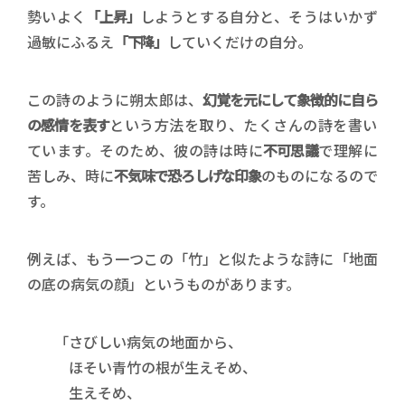
勢いよく
「上昇」
しようとする自分と、そうはいかず
過敏にふるえ
「下降」
していくだけの自分。
この詩のように朔太郎は、
幻覚を元にして象徴的に自ら
の感情を表す
という方法を取り、たくさんの詩を書い
ています。そのため、彼の詩は時に
不可思議
で理解に
苦しみ、時に
不気味で恐ろしげな印象
のものになるので
す。
例えば、もう一つこの「竹」と似たような詩に「地面
の底の病気の顔」というものがあります。
「さびしい病気の地面から、
ほそい青竹の根が生えそめ、
生えそめ、