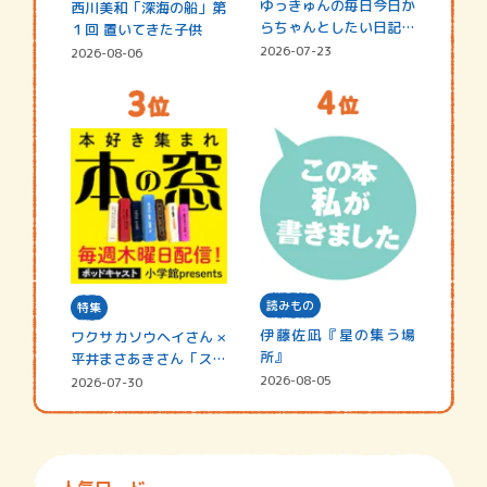
ゆっきゅんの毎日今日か
西川美和「深海の船」第
らちゃんとしたい日記
１回 置いてきた子供
☆202…
2026-07-23
2026-08-06
読みもの
特集
伊藤佐凪『星の集う場
ワクサカソウヘイさん ×
所』
平井まさあきさん「スペ
シャ…
2026-08-05
2026-07-30