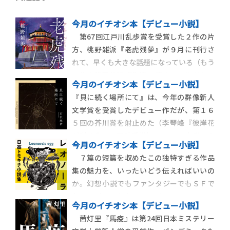
今月のイチオシ本【デビュー小説】
第67回江戸川乱歩賞を受賞した２作の片
方、桃野雑派『老虎残夢』が９月に刊行さ
れて、早くも大きな話題になっている（もう
１作の伏尾美紀『北緯43度のコールドケー
今月のイチオシ本【デビュー小説】
ス』は10月刊）。帯にいわく、「最侠のヒ
『貝に続く場所にて』は、今年の群像新人
ロイン誕生！ 湖上の楼閣で舞い、少女は
文学賞を受賞したデビュー作だが、第１６
大人になった。彼女が求めるのは、復讐か
５回の芥川賞を射止めた（李琴峰『彼岸花
恋か？」
が咲く島』と同時受賞）。３・11小説の側
今月のイチオシ本【デビュー小説】
面が強調されるが、選考会後の会見で松浦
７篇の短篇を収めたこの独特すぎる作品
寿輝が「震災から10年を経ないとこの物語
集の魅力を、いったいどう伝えればいいの
に昇華できなかった、と感じさせる独創的
か。幻想小説でもファンタジーでもＳＦで
なアプローチと感じました」と述べたよう
もコメディでもない。ルイス・キャロルと
に、正面から
今月のイチオシ本【デビュー小説】
ジュール・ヴェルヌと宮沢賢治と江戸川乱
茜灯里『馬疫』は第24回日本ミステリー
歩を混ぜ合わせて攪拌し、どうでもいい蘊