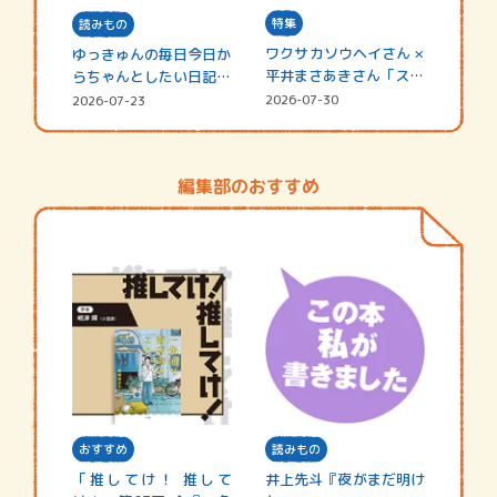
特集
読みもの
ワクサカソウヘイさん ×
ゆっきゅんの毎日今日か
平井まさあきさん「スペ
らちゃんとしたい日記
シャ…
☆202…
2026-07-30
2026-07-23
編集部のおすすめ
おすすめ
読みもの
「推してけ！ 推して
井上先斗『夜がまだ明け