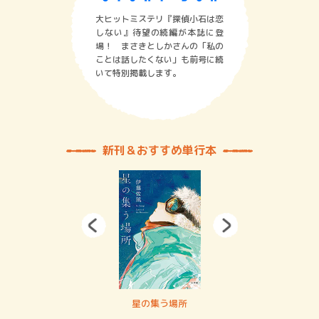
大ヒットミステリ『探偵小石は恋
しない』待望の続編が本誌に登
場！ まさきとしかさんの「私の
ことは話したくない」も前号に続
いて特別掲載します。
新刊＆おすすめ単行本
 二重拘束の…
星の集う場所
記憶