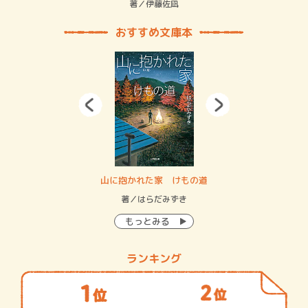
緒
著／伊藤佐凪
著／
おすすめ文庫本
・システム
山に抱かれた家 けもの道
神
イン…
著／はらだみずき
著
もっとみる
ランキング