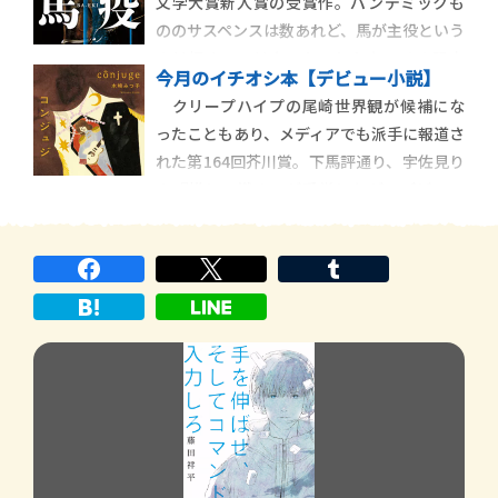
文学大賞新人賞の受賞作。パンデミックも
蓄や雑学をぼかすか放り込み、自由闊達・
ののサスペンスは数あれど、馬が主役という
融通無碍な文体でユーモアたっぷりに再構
のは初めてではないか。しかも、その設定
成した感じ？
今月のイチオシ本【デビュー小説】
が大胆不敵。時は2024年１月。欧州で新型
クリープハイプの尾崎世界観が候補にな
コロナがふたたび猛威をふるい、パリ五輪
ったこともあり、メディアでも派手に報道さ
が見送られて、２回連続の東京五輪（！）
れた第164回芥川賞。下馬評通り、宇佐見り
が開かれることに。
ん『推し、燃ゆ』が受賞したが、デビュー
作ながら同じ回の候補になったのが、すば
る文学賞受賞の本書。題名はポルトガル語
で〝配偶者〟の意味（著者によれば、コン
タクトと同じく、「コン」にアクセントが
あるらしい）。