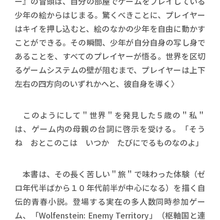
ー』の冒頭は、自分の部屋でゲームをプレイしている
少年の絵からはじまる。驚くべきことに、プレイヤー
はキイを押し込むと、絵のなかの少年を自由に動かす
ことができる。その瞬間、少年が自分自身の写し身で
あることを、すべてのプレイヤーが悟る。世界を区切
るゲームシステムの壁が阻むまで、プレイヤーは上下
左右の四方向のいずれかへと、彼自身を導く〉
このようにして＂世界＂を発見した５歳の＂私＂
は、ゲーム内の母親の台詞に啓示を受ける。「そう
ね おとこのこは いつか たびにでるものなのよ」
本書は、その長く苦しい＂旅＂で味わった体験（ゼ
ロ年代半ばから１０年代前半が中心になる）を描く自
伝的青春小説。登場する実在の多人数同時参加ゲー
ム、「Wolfenstein: Enemy Territory」（枢軸国と連