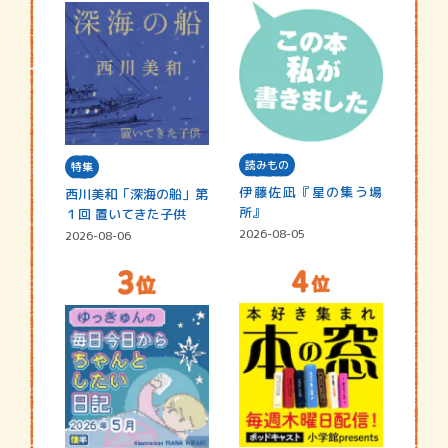
読みもの
特集
伊藤佐凪『星の集う場
西川美和「深海の船」第
所』
１回 置いてきた子供
2026-08-05
2026-08-06