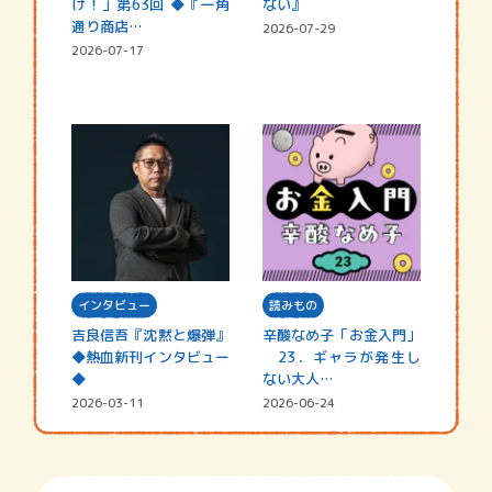
け！」第63回 ◆『一角
ない』
通り商店…
2026-07-29
2026-07-17
インタビュー
読みもの
吉良信吾『沈黙と爆弾』
辛酸なめ子「お金入門」
◆熱血新刊インタビュー
23．ギャラが発生し
◆
ない大人…
2026-03-11
2026-06-24